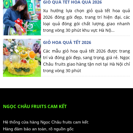
GIỎ QUÀ TẾT HOA QUẢ 2026
Xu hướng lựa chọn giỏ quà tết hoa quả
2026 đóng gói đẹp, trang trí hiện đại, các
loại quả đóng gói chất lượng, giao nhanh
trong vòng 30 phút khu vực Hà Nộ...
GIỎ HOA QUẢ TẾT 2026
Các mẫu giỏ hoa quả tết 2026 được trang
trí và đóng gói đẹp, sang trọng, giá rẻ. Ngọc
Châu fruits giao hàng tận nơi tại Hà Nội chỉ
trong vòng 30 phút
NGỌC CHÂU FRUITS CAM KẾT
Hệ thống cửa hàng Ngọc Châu fruits cam kết:
Hàng đảm bảo an toàn, rõ nguồn gốc