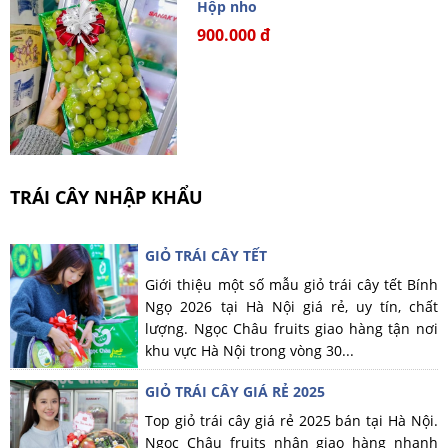
Hộp nho
900.000 đ
TRÁI CÂY NHẬP KHẨU
GIỎ TRÁI CÂY TẾT
Giới thiệu một số mẫu giỏ trái cây tết Bính
Ngọ 2026 tại Hà Nội giá rẻ, uy tín, chất
lượng. Ngọc Châu fruits giao hàng tận nơi
khu vực Hà Nội trong vòng 30...
GIỎ TRÁI CÂY GIÁ RẺ 2025
Top giỏ trái cây giá rẻ 2025 bán tại Hà Nội.
Ngọc Châu fruits nhận giao hàng nhanh