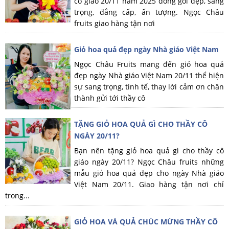
cô giáo 20/11 năm 2025 đóng gói đẹp, sang
trọng, đẳng cấp, ấn tượng. Ngọc Châu
fruits giao hàng tận nơi
Giỏ hoa quả đẹp ngày Nhà giáo Việt Nam
Ngọc Châu Fruits mang đến giỏ hoa quả
đẹp ngày Nhà giáo Việt Nam 20/11 thể hiện
sự sang trọng, tinh tế, thay lời cảm ơn chân
thành gửi tới thầy cô
TẶNG GIỎ HOA QUẢ GÌ CHO THẦY CÔ
NGÀY 20/11?
Bạn nên tặng giỏ hoa quả gì cho thầy cô
giáo ngày 20/11? Ngọc Châu fruits những
mẫu giỏ hoa quả đẹp cho ngày Nhà giáo
Việt Nam 20/11. Giao hàng tận nơi chỉ
trong...
GIỎ HOA VÀ QUẢ CHÚC MỪNG THẦY CÔ