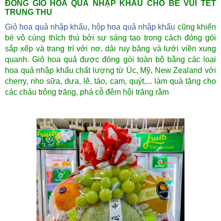
ĐÓNG GIỎ HOA QUẢ NHẬP KHẨU CHO BÉ VUI TẾT
TRUNG THU
Giỏ hoa quả nhập khẩu
,
hộp hoa quả nhập khẩu
cũng khiến
bé vô cùng thích thú bởi sự sáng tạo trong cách đóng gói
sắp xếp và trang trí với nơ, dải ruy băng và lưới viền xung
quanh. Giỏ hoa quả được đóng gói toàn bộ bằng các loại
hoa quả nhập khẩu chất lượng từ Úc, Mỹ, New Zealand với
cherry, nho sữa, dưa, lê, táo, cam, quýt,... làm quà tặng cho
các cháu trông trăng, phá cỗ đêm hội trăng rằm