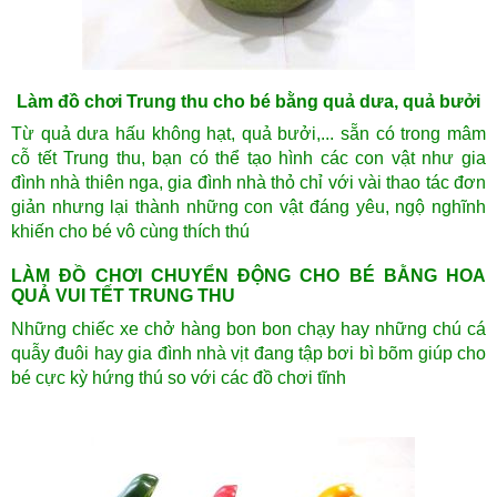
Làm đồ chơi Trung thu cho bé bằng quả dưa, quả bưởi
Từ quả dưa hấu không hạt, quả bưởi,... sẵn có trong mâm
cỗ tết Trung thu, bạn có thể tạo hình các con vật như gia
đình nhà thiên nga, gia đình nhà thỏ chỉ với vài thao tác đơn
giản nhưng lại thành những con vật đáng yêu, ngộ nghĩnh
khiến cho bé vô cùng thích thú
LÀM ĐỒ CHƠI CHUYỂN ĐỘNG CHO BÉ BẰNG HOA
QUẢ VUI TẾT TRUNG THU
Những chiếc xe chở hàng bon bon chạy hay những chú cá
quẫy đuôi hay gia đình nhà vịt đang tập bơi bì bõm giúp cho
bé cực kỳ hứng thú so với các đồ chơi tĩnh