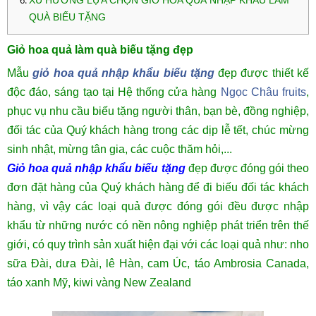
XU HƯỚNG LỰA CHỌN GIỎ HOA QUẢ NHẬP KHẨU LÀM
QUÀ BIẾU TẶNG
Giỏ hoa quả làm quà biếu tặng đẹp
Mẫu
giỏ hoa quả nhập khẩu biếu tặng
đẹp được thiết kế
độc đáo, sáng tạo tại Hệ thống cửa hàng
Ngọc Châu fruits
,
phục vụ nhu cầu biếu tặng người thân, bạn bè, đồng nghiệp,
đối tác của Quý khách hàng trong các dịp lễ tết, chúc mừng
sinh nhật, mừng tân gia, các cuộc thăm hỏi,...
Giỏ hoa quả nhập khẩu
biếu tặng
đẹp được đóng gói theo
đơn đặt hàng của Quý khách hàng để đi biếu đối tác khách
hàng, vì vậy các loại quả được đóng gói đều được nhập
khẩu từ những nước có nền nông nghiệp phát triển trên thế
giới, có quy trình sản xuất hiện đại với các loại quả như: nho
sữa Đài, dưa Đài, lê Hàn, cam Úc, táo Ambrosia Canada,
táo xanh Mỹ, kiwi vàng New Zealand