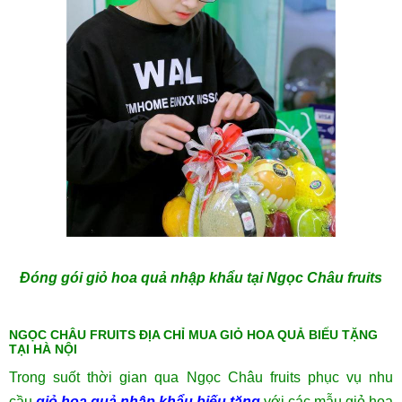
Đóng gói giỏ hoa quả nhập khẩu tại Ngọc Châu fruits
NGỌC CHÂU FRUITS ĐỊA CHỈ MUA GIỎ HOA QUẢ BIẾU TẶNG
TẠI HÀ NỘI
Trong suốt thời gian qua Ngọc Châu fruits phục vụ nhu
cầu
giỏ hoa quả nhập khẩu biếu tặng
với các mẫu giỏ hoa