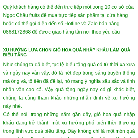
Quý khách hàng có thể đến trực tiếp một trong 10 cơ sở của
Ngọc Châu fruits để mua trực tiếp sản phẩm tại cửa hàng
hoặc có thể gọi điện đến số Hotline và Zalo bán hàng
0868172868 để được giao hàng tận nơi theo yêu cầu
XU HƯỚNG LỰA CHỌN GIỎ HOA QUẢ NHẬP KHẨU LÀM QUÀ
BIẾU TẶNG
Như chúng ta đã biết, tục lệ biếu tặng quà có từ thời xa xưa
và ngày nay vẫn vậy, đó là nét đẹp trong sáng truyền thống
mà ông và, tổ tiên đã để lại, nó mang ý nghĩa sâu sắc và tính
nhân văn cao cả. Vậy quà tặng ngày nay có gì khác biệt,
chúng ta cùng tham khảo những nhận định về xu hướng
này nhé.
Có thể nói, trong những năm gần đây, giỏ hoa quả nhập
khẩu đang trở thành một xu hướng phổ biến thời thượng
trong lĩnh vực quà biếu tặng. Đây không chỉ là một món quà