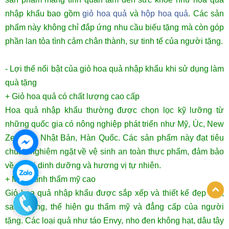
nhập khẩu bao gồm
giỏ hoa quả
và
hộp hoa quả
. Các sản
phẩm này không chỉ đắp ứng nhu cầu biếu tặng mà còn góp
phần lan tỏa tình cảm chân thành, sự tinh tế của người tặng.
- Lợi thế nổi bật của giỏ hoa quả nhập khẩu khi sử dụng làm
quà tặng
+ Giỏ hoa quả có chất lượng cao cấp
Hoa quả nhập khẩu thường được chọn lọc kỹ lưỡng từ
những quốc gia có nông nghiệp phát triển như Mỹ, Úc, New
Zealand, Nhật Bản, Hàn Quốc. Các sản phẩm này đạt tiêu
chuẩn nghiêm ngặt về vệ sinh an toàn thực phẩm, đảm bảo
về giá trị dinh dưỡng và hương vị tự nhiên.
+ Mang tính thẩm mỹ cao
Giỏ hoa quả nhập khẩu được sắp xếp và thiết kế đẹp mắt,
sang trọng, thể hiện gu thẩm mỹ và đẳng cấp của người
tặng. Các loại quả như táo Envy, nho đen không hạt, dâu tây