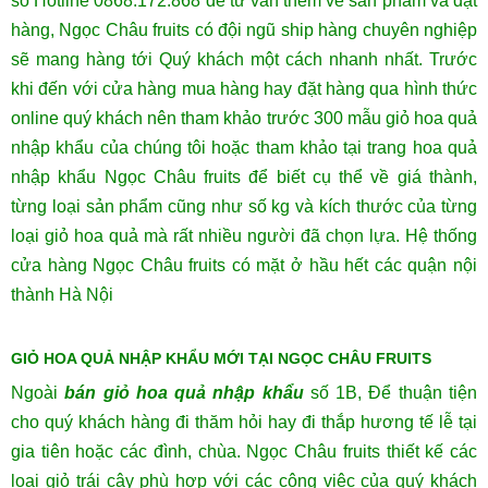
số Hotline 0868.172.868 để tư vấn thêm về sản phẩm và đặt
hàng, Ngọc Châu fruits có đội ngũ ship hàng chuyên nghiệp
sẽ mang hàng tới Quý khách một cách nhanh nhất. Trước
khi đến với cửa hàng mua hàng hay đặt hàng qua hình thức
online quý khách nên tham khảo trước
300 mẫu giỏ hoa quả
nhập khẩu
của chúng tôi hoặc tham khảo tại trang
hoa quả
nhập khẩu Ngọc Châu fruits
để biết cụ thể về giá thành,
từng loại sản phẩm cũng như số kg và kích thước của từng
loại giỏ hoa quả mà rất nhiều người đã chọn lựa.
Hệ thống
cửa hàng Ngọc Châu fruits có mặt ở hầu hết các quận nội
thành Hà Nội
GIỎ HOA QUẢ NHẬP KHẨU MỚI TẠI NGỌC CHÂU FRUITS
Ngoài
bán giỏ hoa quả nhập khẩu
số 1B, Để thuận tiện
cho quý khách hàng đi thăm hỏi hay đi thắp hương tế lễ tại
gia tiên hoặc các đình, chùa. Ngọc Châu fruits thiết kế các
loại giỏ trái cây phù hợp với các công việc của quý khách