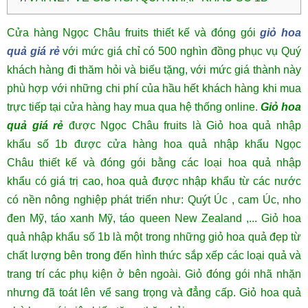
Cửa hàng Ngọc Châu fruits thiết kế và đóng gói
giỏ hoa
quả giá rẻ
với mức giá chỉ có 500 nghìn đồng phục vụ Quý
khách hàng đi thăm hỏi và biếu tặng, với mức giá thành này
phù hợp với những chi phí của hầu hết khách hàng khi mua
trực tiếp tại cửa hàng hay mua qua hệ thống online.
Giỏ hoa
quả giá rẻ
được Ngọc Châu fruits là Giỏ hoa quả nhập
khẩu số 1b được
cửa hàng hoa quả nhập khẩu Ngọc
Châu
thiết kế và đóng gói bằng các loại
hoa quả nhập
khẩu
có giá trị cao, hoa quả được nhập khẩu từ các nước
có nền nông nghiệp phát triển như:
Quýt Úc
,
cam Úc
,
nho
đen Mỹ
, táo xanh Mỹ,
táo queen
New Zealand
,... Giỏ hoa
quả nhập khẩu số 1b là một trong những giỏ hoa quả đẹp từ
chất lượng bên trong đến hình thức sắp xếp các loại quả và
trang trí các phụ kiện ở bên ngoài. Giỏ đóng gói nhã nhặn
nhưng đã toát lên vể sang trọng và đẳng cấp. Giỏ hoa quả