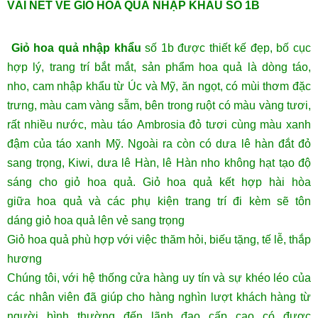
VÀI NÉT VỀ GIỎ HOA QUẢ NHẬP KHẨU SỐ 1B
Giỏ hoa quả nhập khẩu
số 1b được thiết kế đẹp, bố cục
hợp lý, trang trí bắt mắt, sản phẩm hoa quả là dòng táo,
nho, cam nhập khẩu từ Úc và Mỹ, ăn ngọt, có mùi thơm đặc
trưng, màu cam vàng sẫm, bên trong ruột có màu vàng tươi,
rất nhiều nước, màu táo Ambrosia đỏ tươi cùng màu xanh
đậm của táo xanh Mỹ. Ngoài ra còn có dưa lê hàn đắt đỏ
sang trọng, Kiwi, dưa lê Hàn, lê Hàn nho không hạt tạo độ
sáng cho giỏ hoa quả. Giỏ hoa quả kết hợp hài hòa
giữa hoa quả và các phụ kiện trang trí đi kèm sẽ tôn
dáng giỏ hoa quả lên vẻ sang trọng
Giỏ hoa quả phù hợp với việc thăm hỏi, biếu tặng, tế lễ, thắp
hương
Chúng tôi, với hệ thống cửa hàng uy tín và sự khéo léo của
các nhân viên đã giúp cho hàng nghìn lượt khách hàng từ
người bình thường đến lãnh đạo cấp cao có được