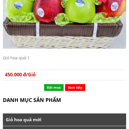
Giỏ hoa quả 1
450.000 đ/Giỏ
Đặt mua
Xem tiếp
DANH MỤC SẢN PHẨM
Giỏ hoa quả mới