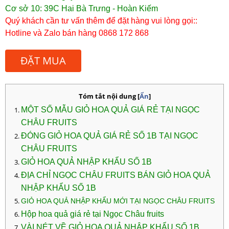
Cơ sở 10: 39C Hai Bà Trưng - Hoàn Kiếm
Quý khách cần tư vấn thêm để đặt hàng vui lòng gọi::
Hotline và Zalo bán hàng 0868 172 868
ĐẶT MUA
Tóm tắt nội dung
[
Ẩn
]
MỘT SỐ MẪU GIỎ HOA QUẢ GIÁ RẺ TẠI NGỌC
CHÂU FRUITS
ĐÓNG GIỎ HOA QUẢ GIÁ RẺ SỐ 1B TẠI NGỌC
CHÂU FRUITS
GIỎ HOA QUẢ NHẬP KHẨU SỐ 1B
ĐỊA CHỈ NGỌC CHÂU FRUITS BÁN GIỎ HOA QUẢ
NHẬP KHẨU SỐ 1B
GIỎ HOA QUẢ NHẬP KHẨU MỚI TẠI NGỌC CHÂU FRUITS
Hộp hoa quả giá rẻ tại Ngọc Châu fruits
VÀI NÉT VỀ GIỎ HOA QUẢ NHẬP KHẨU SỐ 1B