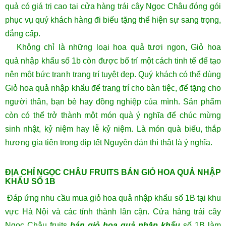
quả có giá trị cao tại cửa hàng trái cây Ngọc Châu đóng gói
phục vụ quý khách hàng đi biếu tặng thể hiện sự sang trọng,
đẳng cấp.
Không chỉ là những loại
hoa quả
tươi ngon, Giỏ
hoa
quả
nhập khẩu số 1b còn được bố trí một cách tinh tế để tạo
nên một bức tranh trang trí tuyệt đẹp. Quý khách có thể dùng
Giỏ
hoa quả
nhập khẩu để trang trí cho bàn tiệc, để tặng cho
người thân, bạn bè hay đồng nghiệp của mình. Sản phẩm
còn có thể trở thành một món quà ý nghĩa để chúc mừng
sinh nhật, kỷ niệm hay lễ kỷ niệm. Là món quà biếu, thắp
hương gia tiên trong dịp tết Nguyên đán thì thật là ý nghĩa.
ĐỊA CHỈ NGỌC CHÂU FRUITS BÁN GIỎ HOA QUẢ NHẬP
KHẨU SỐ 1B
Đáp ứng nhu cầu mua giỏ hoa quả nhập khẩu số 1B tại khu
vực Hà Nội và các tỉnh thành lân cận. Cửa hàng trái cây
Ngọc Châu fruits
bán giỏ hoa quả nhập khẩu
số 1B làm