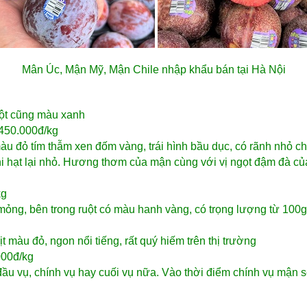
Mân Úc, Mận Mỹ, Mận Chile nhập khẩu bán tại Hà Nội
uột cũng màu xanh
à:450.000đ/kg
màu đỏ tím thẫm xen đốm vàng, trái hình bầu dục, có rãnh nhỏ ch
hi hạt lại nhỏ. Hương thơm của mận cùng với vị ngọt đậm đà củ
kg
ỏng, bên trong ruột có màu hanh vàng, có trọng lượng từ 100g
t màu đỏ, ngon nổi tiếng, rất quý hiếm trên thị trường
000đ/kg
ầu vụ, chính vụ hay cuối vụ nữa. Vào thời điểm chính vụ mận s