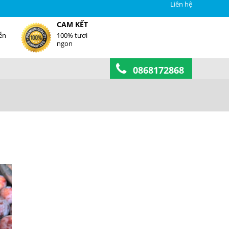
Liên hệ
CAM KẾT
ễn
100% tươi
ngon
0868172868