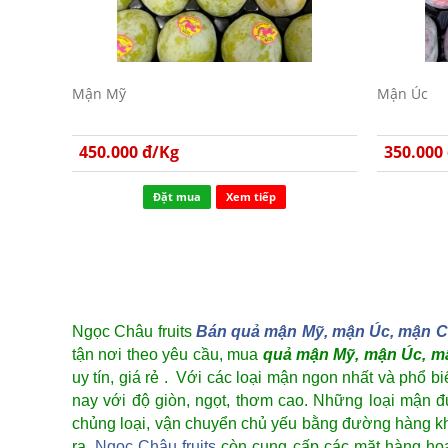
Mận Mỹ
Mận Úc
450.000 đ/Kg
350.000
Đặt mua
Xem tiếp
Ngọc Châu fruits
Bán quả mận Mỹ, mận Úc, mận Chi
tận nơi theo yêu cầu, mua
quả mận Mỹ, mận Úc, mậ
uy tín, giá rẻ . Với các loại mận ngon nhất và phổ 
nay với độ giòn, ngọt, thơm cao. Những loại mận đ
chủng loại, vận chuyển chủ yếu bằng đường hàng kh
ra,
Ngọc Châu fruits
còn cung cấp các mặt hàng hoa