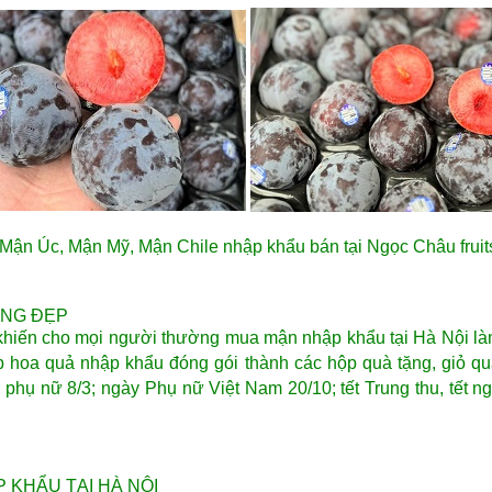
Mận Úc, Mận Mỹ, Mận Chile nhập khẩu bán tại Ngọc Châu fruit
ẶNG ĐẸP
khiến cho mọi người thường mua
mận nhập khẩu
tại Hà Nội l
p hoa quả nhập khẩu đóng gói thành các hộp quà tặng, giỏ q
 phụ nữ 8/3; ngày Phụ nữ Việt Nam 20/10; tết Trung thu, tết
P KHẨU TẠI HÀ NỘI