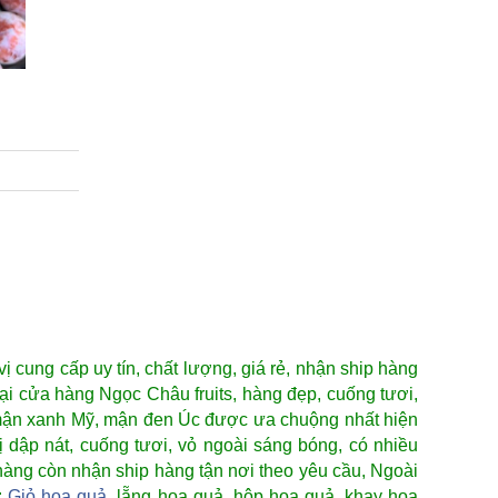
ị cung cấp uy tín, chất lượng, giá rẻ, nhận ship hàng
tại cửa hàng Ngọc Châu fruits, hàng đẹp, cuống tươi,
Mỹ, mận xanh Mỹ, mận đen Úc được ưa chuộng nhất hiện
 dập nát, cuống tươi, vỏ ngoài sáng bóng, có nhiều
àng còn nhận ship hàng tận nơi theo yêu cầu, Ngoài
:
Giỏ hoa quả
, lẵng hoa quả, hộp hoa quả, khay hoa