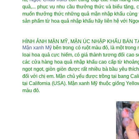
quả,... phục vụ nhu cầu thưởng thức và biếu tặng, 
muốn thưởng thức những quả mận nhập khẩu cùng
sản phẩm từ hoa quả nhập khẩu hãy liên hệ với Ngọc
HÌNH ẢNH MẬN MỸ, MẬN ÚC NHẬP KHẨU BÁN TẠ
Mận xanh Mỹ
bên trong có ruột màu đỏ, là một tron
loại hoa quả cực hiếm, có giá thành tương đối cao so
các cửa hàng hoa quả nhập khẩu cao cấp từ khoảng
ngọt ngọt, giòn giòn được rất nhiều bà bầu yêu thí
đối với chị em. Mận chủ yếu được trồng tại bang Ca
tại California (USA). Mận xanh Mỹ thuộc giống Yello
màu đỏ.