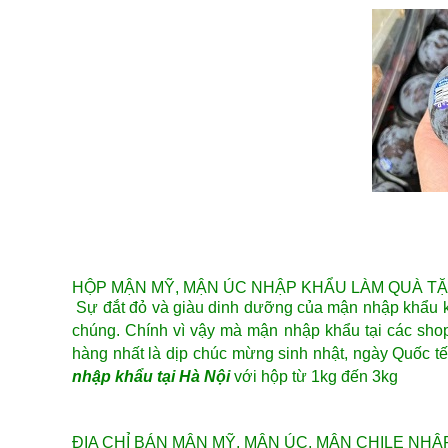
HỘP MẬN MỸ, MẬN ÚC NHẬP KHẨU LÀM QUÀ T
Sự đắt đỏ và giàu dinh dưỡng của mận nhập khẩu 
chúng. Chính vì vậy mà
mận nhập khẩu
tại các sho
hàng nhất là dịp chúc mừng sinh nhật, ngày Quốc tế
nhập khẩu tại Hà Nội
với hộp từ 1kg đến 3kg
ĐỊA CHỈ BÁN MẬN MỸ, MẬN ÚC, MẬN CHILE NHẬ