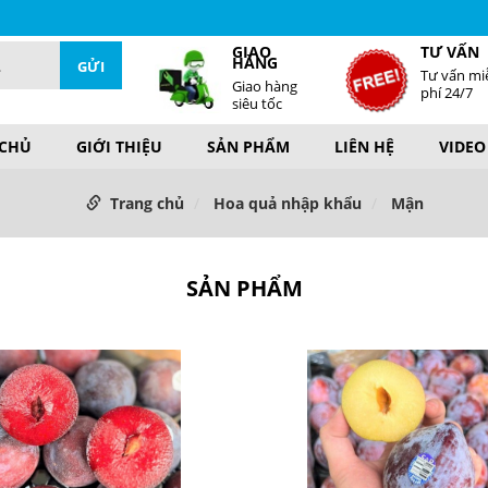
GIAO
TƯ VẤN
HÀNG
Tư vấn mi
Giao hàng
phí 24/7
siêu tốc
 CHỦ
GIỚI THIỆU
SẢN PHẨM
LIÊN HỆ
VIDEO
Trang chủ
Hoa quả nhập khẩu
Mận
SẢN PHẨM