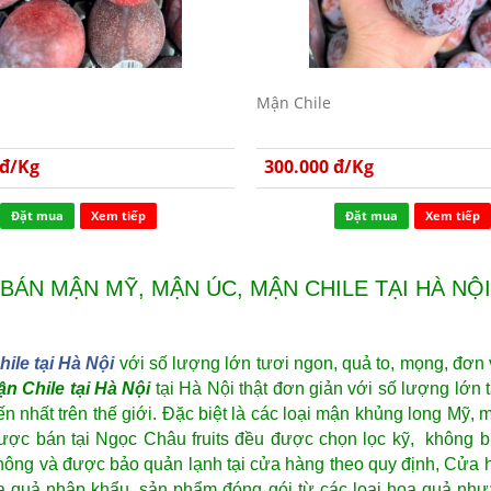
Mận Chile
 đ/Kg
300.000 đ/Kg
Đặt mua
Xem tiếp
Đặt mua
Xem tiếp
BÁN MẬN MỸ, MẬN ÚC, MẬN CHILE TẠI HÀ NỘI
le tại Hà Nội
với số lượng lớn tươi ngon, quả to, mọng, đơn v
n Chile tại Hà Nội
tại Hà Nội thật đơn giản
với số lượng lớn 
biến nhất trên thế giới. Đặc biệt là các loại mận khủng long 
ược bán tại Ngọc Châu fruits đều được chọn lọc kỹ, không bị
ông và được bảo quản lạnh tại cửa hàng theo quy định, Cửa h
 quả nhập khẩu, sản phẩm đóng gói từ các loại hoa quả như