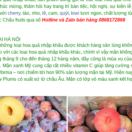
chúc mừng, thăm hỏi hay trang trí bàn tiệc, hội nghị, sự kiệ
 với
cherry
, táo, nho,
lê
, cam,
quý
t,
kiwi
tươi ngon, chất lượng từ
 Châu fruits qua số
Hotline và Zalo bán hàng 0868172868
I HÀ NỘI
g những loại hoa quả nhập khẩu được khách hàng săn lùng khô
 với các loại hoa quả nhập khẩu khác, chính vì vậy mận không 
 tháng 9 cho đến tháng 12 hàng năm, đây cũng là mùa vụ của 
ch. Mận xanh Mỹ cung cấp rất nhiều vitamin C giúp tăng cườn
lifornia – nơi chiếm tới hon 90% sản lượng mận tại Mỹ. Hiện n
w Plums có xuất xứ từ châu Âu. Mận có lớp vỏ màu xanh kết hợp 