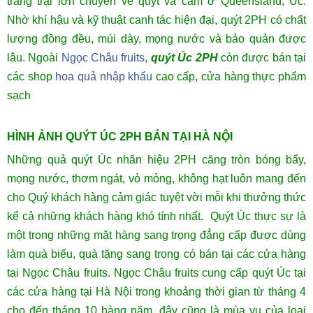
trang trại lớn chuyên về quýt và cam ở Queensland, Úc.
Nhờ khí hậu và kỹ thuật canh tác hiện đại, quýt 2PH có chất
lượng đồng đều, múi dày, mọng nước và bảo quản được
lâu. Ngoài
Ngọc Châu fruits
,
quýt Úc 2PH
còn được bán tại
các shop
hoa quả nhập khẩu
cao cấp, cửa hàng thực phẩm
sạch
HÌNH ẢNH QUÝT ÚC 2PH BÁN TẠI HÀ NỘI
Những quả quýt Úc nhãn hiệu 2PH căng tròn bóng bẩy,
mọng nước, thơm ngát, vỏ mỏng, không hạt luôn mang đến
cho Quý khách hàng cảm giác tuyệt vời mỗi khi thưởng thức
kể cả những khách hàng khó tính nhất. Quýt Úc thực sự là
một trong những mặt hàng sang trọng đẳng cấp được dùng
làm quà biếu, quà tặng sang trọng có bán tại các cửa hàng
tại Ngọc Châu fruits. Ngọc Châu fruits cung cấp quýt Úc tại
các cửa hàng tại Hà Nội trong khoảng thời gian từ tháng 4
cho đến tháng 10 hàng năm, đây cũng là mùa vụ của loại