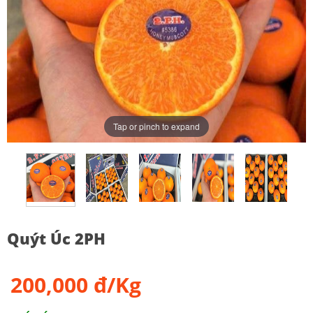
Tap or pinch to expand
Quýt Úc 2PH
200,000 đ/Kg