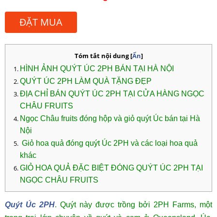
ĐẶT MUA
Tóm tắt nội dung
[
Ẩn
]
HÌNH ẢNH QUÝT ÚC 2PH BÁN TẠI HÀ NỘI
QUÝT ÚC 2PH LÀM QUÀ TẶNG ĐẸP
ĐỊA CHỈ BÁN QUÝT ÚC 2PH TẠI CỬA HÀNG NGỌC
CHÂU FRUITS
Ngọc Châu fruits đóng hộp và giỏ
quýt Úc bán tại
Hà
Nội
Giỏ hoa quả đóng quýt Úc 2PH và các loại hoa quả
khác
GIỎ HOA QUẢ ĐẶC BIỆT ĐÓNG QUÝT ÚC 2PH TẠI
NGỌC CHÂU FRUITS
Quýt Úc 2PH
. Quýt này được trồng bởi 2PH Farms, một