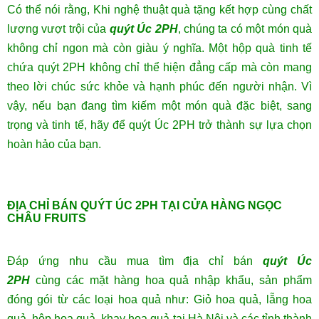
Có thể nói rằng,
Khi nghệ thuật quà tặng kết hợp cùng chất
lượng vượt trội của
quýt Úc 2PH
, chúng ta có một món quà
không chỉ ngon mà còn giàu ý nghĩa. Một hộp quà tinh tế
chứa quýt 2PH không chỉ thể hiện đẳng cấp mà còn mang
theo lời chúc sức khỏe và hạnh phúc đến người nhận. Vì
vậy, nếu bạn đang tìm kiếm một món quà đặc biệt, sang
trọng và tinh tế, hãy để quýt Úc 2PH trở thành sự lựa chọn
hoàn hảo của bạn.
ĐỊA CHỈ BÁN QUÝT ÚC 2PH TẠI CỬA HÀNG NGỌC
CHÂU FRUITS
Đáp ứng nhu cầu mua tìm địa chỉ bán
quýt Úc
2PH
cùng
các mặt hàng hoa quả nhập khẩu, sản phẩm
đóng gói từ các loại hoa quả như: Giỏ hoa quả, lẵng hoa
quả, hộp hoa quả, khay hoa quả
tại Hà Nội và các tỉnh thành