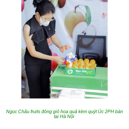
Ngọc Châu fruits đóng giỏ hoa quả kèm quýt Úc 2PH bán
tại
Hà Nội