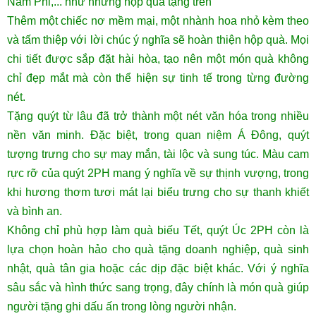
Nam Phi,... như những hộp quà tặng trên
Thêm một chiếc nơ mềm mại, một nhành hoa nhỏ kèm theo
và tấm thiệp với lời chúc ý nghĩa sẽ hoàn thiện hộp quà. Mọi
chi tiết được sắp đặt hài hòa, tạo nên một món quà không
chỉ đẹp mắt mà còn thể hiện sự tinh tế trong từng đường
nét.
Tặng quýt từ lâu đã trở thành một nét văn hóa trong nhiều
nền văn minh. Đặc biệt, trong quan niệm Á Đông, quýt
tượng trưng cho sự may mắn, tài lộc và sung túc. Màu cam
rực rỡ của quýt 2PH mang ý nghĩa về sự thịnh vượng, trong
khi hương thơm tươi mát lại biểu trưng cho sự thanh khiết
và bình an.
Không chỉ phù hợp làm quà biếu Tết, quýt Úc 2PH còn là
lựa chọn hoàn hảo cho quà tặng doanh nghiệp, quà sinh
nhật, quà tân gia hoặc các dịp đặc biệt khác. Với ý nghĩa
sâu sắc và hình thức sang trọng, đây chính là món quà giúp
người tặng ghi dấu ấn trong lòng người nhận.