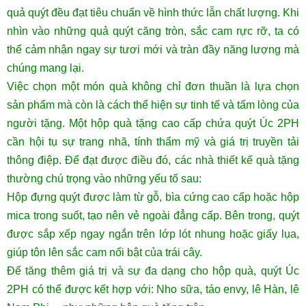
quả quýt đều đạt tiêu chuẩn về hình thức lẫn chất lượng. Khi
nhìn vào những quả quýt căng tròn, sắc cam rực rỡ, ta có
thể cảm nhận ngay sự tươi mới và tràn đầy năng lượng mà
chúng mang lại.
Việc chọn một món quà không chỉ đơn thuần là lựa chọn
sản phẩm mà còn là cách thể hiện sự tinh tế và tấm lòng của
người tặng. Một hộp quà tặng cao cấp chứa quýt Úc 2PH
cần hội tụ sự trang nhã, tính thẩm mỹ và giá trị truyền tải
thông điệp. Để đạt được điều đó, các nhà thiết kế quà tặng
thường chú trọng vào những yếu tố sau:
Hộp đựng quýt được làm từ gỗ, bìa cứng cao cấp hoặc hộp
mica trong suốt, tạo nên vẻ ngoài đẳng cấp. Bên trong, quýt
được sắp xếp ngay ngắn trên lớp lót nhung hoặc giấy lụa,
giúp tôn lên sắc cam nổi bật của trái cây.
Để tăng thêm giá trị và sự đa dạng cho hộp quà, quýt Úc
2PH có thể được kết hợp với: Nho sữa, táo envy, lê Hàn, lê