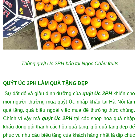
Thùng quýt Úc 2PH bán tại Ngọc Châu fruits
QUÝT ÚC 2PH LÀM QUÀ TẶNG ĐẸP
Sự đắt đỏ và giàu dinh dưỡng của
quýt Úc 2PH
khiến cho
mọi người thường mua
quýt Úc nhập khẩu
tại Hà Nội làm
quà tặng, quà biếu ngoài việc mua để thưởng thức chúng.
Chính vì vậy mà
quýt Úc 2PH
tại các shop hoa quả nhập
khẩu đóng gói thành các hộp quà tặng, giỏ quà tặng đẹp để
phục vụ nhu cầu biếu tặng của khách hàng nhất là dịp chúc