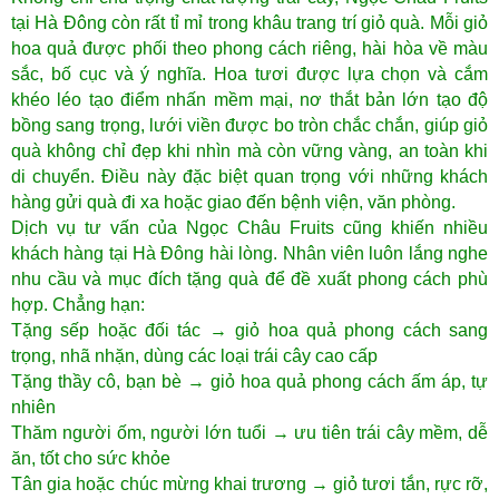
tại Hà Đông còn rất tỉ mỉ trong khâu trang trí giỏ quà. Mỗi giỏ
hoa quả được phối theo phong cách riêng, hài hòa về màu
sắc, bố cục và ý nghĩa. Hoa tươi được lựa chọn và cắm
khéo léo tạo điểm nhấn mềm mại, nơ thắt bản lớn tạo độ
bồng sang trọng, lưới viền được bo tròn chắc chắn, giúp giỏ
quà không chỉ đẹp khi nhìn mà còn vững vàng, an toàn khi
di chuyển. Điều này đặc biệt quan trọng với những khách
hàng gửi quà đi xa hoặc giao đến bệnh viện, văn phòng.
Dịch vụ tư vấn của Ngọc Châu Fruits cũng khiến nhiều
khách hàng tại Hà Đông hài lòng. Nhân viên luôn lắng nghe
nhu cầu và mục đích tặng quà để đề xuất phong cách phù
hợp. Chẳng hạn:
Tặng sếp hoặc đối tác → giỏ hoa quả phong cách sang
trọng, nhã nhặn, dùng các loại trái cây cao cấp
Tặng thầy cô, bạn bè → giỏ hoa quả phong cách ấm áp, tự
nhiên
Thăm người ốm, người lớn tuổi → ưu tiên trái cây mềm, dễ
ăn, tốt cho sức khỏe
Tân gia hoặc chúc mừng khai trương → giỏ tươi tắn, rực rỡ,