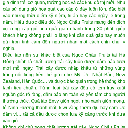
gia đình trẻ, cơ quan, trường học và các khu đô thị mới. Nhu
cầu sử dụng giỏ hoa quả cao cấp ở đây luôn lớn, đặc biệt
vào những thời điểm kỷ niệm, tri ân hay các ngày lễ trong
năm. Hiểu được điều đó, Ngọc Châu Fruits mang đến dịch
vụ cung cấp giỏ hoa quả giao nhanh trong 30 phút, giúp
khách hàng không phải lo lắng khi cần quà gấp hay muốn
gửi trọn tình cảm đến người nhận một cách chỉn chu, ý
nghĩa.
Điều tạo nên sự khác biệt của Ngọc Châu Fruits tại Hà
Đông chính là chất lượng trái cây luôn được đảm bảo tươi
mới mỗi ngày. Trái cây được nhập khẩu từ những vùng
trồng nổi tiếng trên thế giới như Mỹ, Úc, Nhật Bản, New
Zealand, Hàn Quốc… và được bảo quản trong hệ thống kho
lạnh tiêu chuẩn. Từng loại trái cây đều có tem truy xuất
nguồn gốc rõ ràng, đảm bảo an toàn và yên tâm cho người
thưởng thức. Quả táo Envy giòn ngọt, nho xanh giòn mọng,
lê Ninh Hương thanh mát, kiwi vàng thơm dịu hay cam Úc
đậm vị… tất cả đều được chọn lựa kỹ càng trước khi đưa
vào giỏ.
Không chỉ chú trọng chất lượng trái cây, Ngọc Châu Fruits