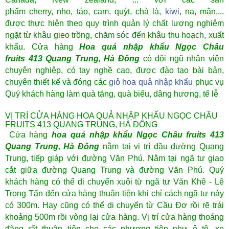
phẩm
cherry
,
nho
,
táo
,
cam
, quýt, chà là,
kiwi
, na, mận,...
được thực hiện theo quy trình quản lý chất lượng nghiêm
ngặt từ khâu gieo trồng, chăm sóc đến khâu thu hoạch, xuất
khẩu. Cửa hàng
Hoa quả nhập khẩu Ngọc Châu
fruits
413 Quang Trung, Hà Đông
có đội ngũ nhân viên
chuyên nghiệp, có tay nghề cao, được đào tạo bài bản,
chuyên thiết kế và đóng các
giỏ hoa quả nhập khẩu
phục vụ
Quý khách hàng làm quà tặng, quà biếu, dâng hương, tế lễ
VỊ TRÍ CỬA HÀNG HOA QUẢ NHẬP KHẨU NGỌC CHÂU
FRUITS 413 QUANG TRUNG, HÀ ĐÔNG
Cửa hàng
hoa quả nhập khẩu Ngọc Châu fruits 413
Quang Trung
, Hà Đông
nằm tại vị trí đầu đường Quang
Trung, tiếp giáp với đường Văn Phú. Nằm tại ngã tư giao
cắt giữa đường Quang Trung và đường Văn Phú. Quý
khách hàng có thể di chuyển xuôi từ ngã tư Văn Khê - Lê
Trọng Tấn đến cửa hàng thuận tiện khi chỉ cách ngã tư này
có 300m. Hay cũng có thể di chuyển từ Cầu Đơ rồi rẽ trái
khoảng 500m rồi vòng lại cửa hàng. Vị trí cửa hàng thoáng
đãng rất thuận tiện cho các phương tiện như ô tô, xe