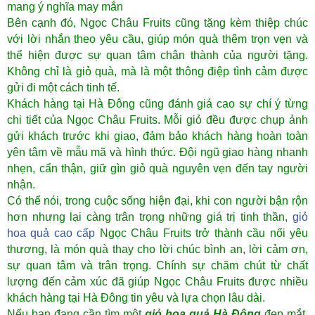
mang ý nghĩa may mắn
Bên cạnh đó, Ngọc Châu Fruits cũng tặng kèm thiệp chúc
với lời nhắn theo yêu cầu, giúp món quà thêm trọn vẹn và
thể hiện được sự quan tâm chân thành của người tặng.
Không chỉ là giỏ quà, mà là một thông điệp tình cảm được
gửi đi một cách tinh tế.
Khách hàng tại Hà Đông cũng đánh giá cao sự chí ý từng
chi tiết của Ngọc Châu Fruits. Mỗi giỏ đều được chụp ảnh
gửi khách trước khi giao, đảm bảo khách hàng hoàn toàn
yên tâm về mẫu mã và hình thức. Đội ngũ giao hàng nhanh
nhẹn, cẩn thận, giữ gìn giỏ quà nguyên vẹn đến tay người
nhận.
Có thể nói, trong cuộc sống hiện đại, khi con người bận rộn
hơn nhưng lại càng trân trọng những giá trị tinh thần,
giỏ
hoa quả cao cấp
Ngọc Châu Fruits trở thành cầu nối yêu
thương, là món quà thay cho lời chúc bình an, lời cảm ơn,
sự quan tâm và trân trọng. Chính sự chăm chút từ chất
lượng đến cảm xúc đã giúp Ngọc Châu Fruits được nhiều
khách hàng tại Hà Đông tin yêu và lựa chọn lâu dài.
Nếu bạn đang cần tìm một
giỏ hoa quả Hà Đông
đẹp mắt,