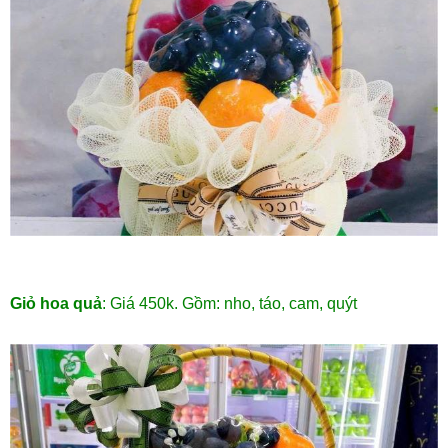
Giỏ hoa quả
: Giá 450k. Gồm: nho, táo, cam, quýt