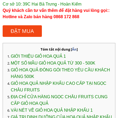
Cơ sở 10: 39C Hai Bà Trưng - Hoàn Kiếm
Quý khách cần tư vấn thêm để đặt hàng vui lòng gọi::
Hotline và Zalo bán hàng 0868 172 868
ĐẶT MUA
Tóm tắt nội dung
[
Ẩn
]
GIỚI THIỆU GIỎ HOA QUẢ 1
MỘT SỐ MẪU GIỎ HOA QUẢ TỪ 300 - 500K
GIỎ HOA QUẢ ĐÓNG GÓI THEO YÊU CẦU KHÁCH
HÀNG 500K
GIỎ HOA QUẢ NHẬP KHẨU CAO CẤP TẠI NGỌC
CHÂU FRUITS
ĐỊA CHỈ CỬA HÀNG NGỌC CHÂU FRUITS CUNG
CẤP GIỎ HOA QUẢ
VÀI NÉT VỀ GIỎ HOA QUẢ NHẬP KHẨU 1
GIÁ TRỊ DINH DƯỠNG CỦA HOA QUẢ NHẬP KHẨU