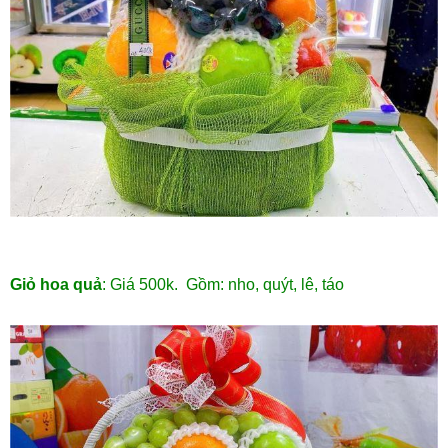
Giỏ hoa quả
: Giá 500k. Gồm: nho, quýt, lê, táo