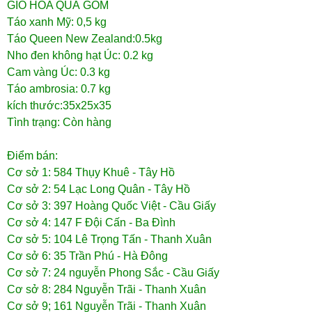
GIỎ HOA QUẢ GỒM
​Táo xanh Mỹ: 0,5 kg
Táo Queen New Zealand:0.5kg
Nho đen không hạt Úc: 0.2 kg
Cam vàng Úc: 0.3 kg
Táo ambrosia: 0.7 kg
kích thước:35x25x35
Tình trạng: Còn hàng
Điểm bán:
Cơ sở 1: 584 Thụy Khuê - Tây Hồ
Cơ sở 2: 54 Lạc Long Quân - Tây Hồ
Cơ sở 3: 397 Hoàng Quốc Việt - Cầu Giấy
Cơ sở 4: 147 F Đội Cấn - Ba Đình
Cơ sở 5: 104 Lê Trọng Tấn - Thanh Xuân
Cơ sở 6: 35 Trần Phú - Hà Đông
Cơ sở 7: 24 nguyễn Phong Sắc - Cầu Giấy
Cơ sở 8: 284 Nguyễn Trãi - Thanh Xuân
Cơ sở 9; 161 Nguyễn Trãi - Thanh Xuân