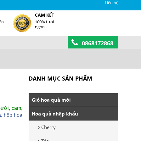
Liên hệ
CAM KẾT
ễn
100% tươi
ngon
0868172868
DANH MỤC SẢN PHẨM
Giỏ hoa quả mới
 bưởi, cam,
Hoa quả nhập khẩu
ả
,
hộp hoa
Cherry