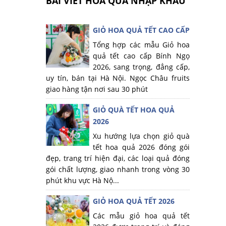
BÀI VIẾT HOA QUẢ NHẬP KHẨU
GIỎ HOA QUẢ TẾT CAO CẤP
Tổng hợp các mẫu Giỏ hoa
quả tết cao cấp Bính Ngọ
2026, sang trọng, đẳng cấp,
uy tín, bán tại Hà Nội. Ngọc Châu fruits
giao hàng tận nơi sau 30 phút
GIỎ QUÀ TẾT HOA QUẢ
2026
Xu hướng lựa chọn giỏ quà
tết hoa quả 2026 đóng gói
đẹp, trang trí hiện đại, các loại quả đóng
gói chất lượng, giao nhanh trong vòng 30
phút khu vực Hà Nộ...
GIỎ HOA QUẢ TẾT 2026
Các mẫu giỏ hoa quả tết