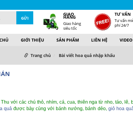
GIAO
TƯ VẤN
HÀNG
Tư vấn mi
Giao hàng
phí 24/7
siêu tốc
 CHỦ
GIỚI THIỆU
SẢN PHẨM
LIÊN HỆ
VIDEO
Trang chủ
Bài viết hoa quả nhập khẩu
IẢN
 Thu với các chú thỏ, nhím, cá, cua, thiên nga từ nho, táo, lê,
a quả
được bày cùng với bánh nướng, bánh dẻo,
giỏ hoa qu