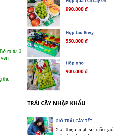
Hộp quà trái cây 04
990.000 đ
Hộp táo Envy
550.000 đ
Bỏ ra từ 3
 vẹn
Hộp nho
900.000 đ
g thu
TRÁI CÂY NHẬP KHẨU
GIỎ TRÁI CÂY TẾT
Giới thiệu một số mẫu giỏ