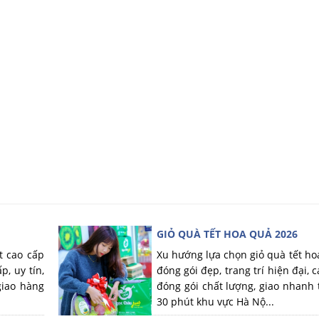
GIỎ QUÀ TẾT HOA QUẢ 2026
t cao cấp
Xu hướng lựa chọn giỏ quà tết ho
p, uy tín,
đóng gói đẹp, trang trí hiện đại, c
giao hàng
đóng gói chất lượng, giao nhanh 
30 phút khu vực Hà Nộ...