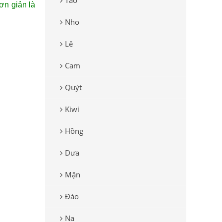
Táo
đơn giản là
Nho
Lê
Cam
Quýt
Kiwi
Hồng
Dưa
Mận
Đào
Na