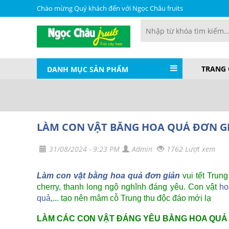
Chào mừng Quý khách đến với Ngọc Châu fruits
TRANG
DANH MỤC SẢN PHẨM
LÀM CON VẬT BẰNG HOA QUẢ ĐƠN G
31/08/2024 - 9:23 PM
Admin
1762 Lượt xem
Làm con vật bằng hoa quả đơn giản
vui tết Trung
cherry, thanh long ngộ nghĩnh đáng yêu. Con vật
ho
quả
,... tạo nên mâm cỗ Trung thu độc đáo mới lạ
LÀM CÁC CON VẬT ĐÁNG YÊU BẰNG HOA QUẢ