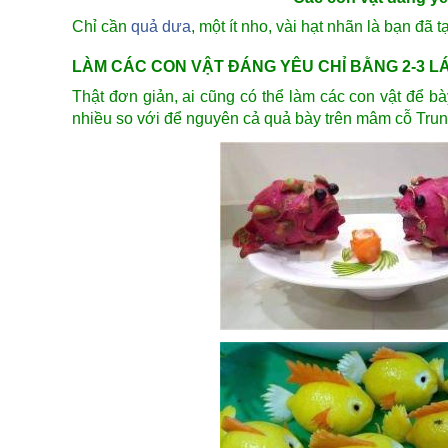
Chỉ cần
quả dưa
, một ít nho, vài hạt nhãn là bạn đã
LÀM CÁC CON VẬT ĐÁNG YÊU CHỈ BẰNG 2-3 L
Thật đơn giản, ai cũng có thể làm các con vật để b
nhiều so với để nguyên cả quả bày trên mâm cỗ Trun