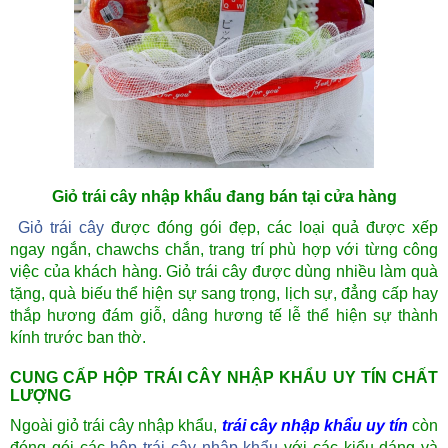
Giỏ trái cây nhập khẩu đang bán tại cửa hàng
Giỏ trái cây
được đóng gói đẹp, các loại quả được xếp
ngay ngắn, chawchs chắn, trang trí phù hợp với từng công
việc của khách hàng. Giỏ trái cây được dùng nhiều làm quà
tặng, quà biếu thể hiện sự sang trọng, lịch sự, đẳng cấp hay
thắp hương đám giỗ, dâng hương tế lễ thể hiện sự thành
kính trước ban thờ.
CUNG CẤP HỘP TRÁI CÂY NHẬP KHẨU UY TÍN CHẤT
LƯỢNG
Ngoài giỏ trái cây nhập khẩu,
trái cây nhập khẩu uy tín
còn
đóng gói các
hộp trái cây nhập khẩu
với các kiểu dáng và