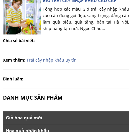
GIỎ TRÁI CÂY NHẬP KHẨU CAO CẤP
Tổng hợp các mẫu Giỏ trái cây nhập khẩu
cao cấp đóng gói đẹp, sang trọng, đẳng cấp
làm quà biếu, quà tặng, bán tại Hà Nội,
ship hàng tận nơi. Ngọc Châu...
Chia sẻ bài viết:
Xem thêm:
Trái cây nhập khẩu uy tín
,
Bình luận:
DANH MỤC SẢN PHẨM
Giỏ hoa quả mới
Hoa quả nhập khẩu