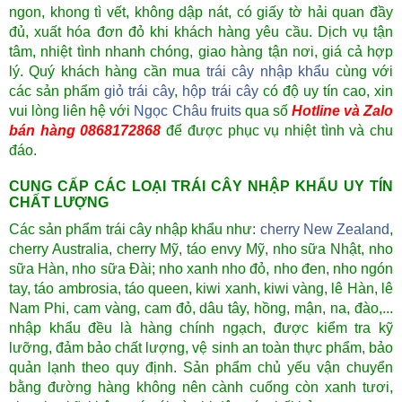
ngon, khong tì vết, không dập nát, có giấy tờ hải quan đầy
đủ, xuất hóa đơn đỏ khi khách hàng yêu cầu. Dịch vụ tận
tâm, nhiệt tình nhanh chóng, giao hàng tận nơi, giá cả hợp
lý. Quý khách hàng cần mua
trái cây nhập khẩu
cùng với
các sản phẩm
giỏ trái cây
,
hộp trái cây
có độ uy tín cao, xin
vui lòng liên hệ với
Ngọc Châu fruits
qua số
Hotline và Zalo
bán hàng 0868172868
để được phục vụ nhiệt tình và chu
đáo.
CUNG CẤP CÁC LOẠI TRÁI CÂY NHẬP KHẨU UY TÍN
CHẤT LƯỢNG
Các sản phẩm trái cây nhập khẩu như:
cherry New Zealand
,
cherry Australia, cherry Mỹ, táo envy Mỹ, nho sữa Nhật, nho
sữa Hàn, nho sữa Đài; nho xanh nho đỏ, nho đen, nho ngón
tay, táo ambrosia, táo queen, kiwi xanh, kiwi vàng, lê Hàn, lê
Nam Phi, cam vàng, cam đỏ, dâu tây, hồng, mận, na, đào,...
nhập khẩu đều là hàng chính ngạch, được kiểm tra kỹ
lưỡng, đảm bảo chất lượng, vệ sinh an toàn thực phẩm, bảo
quản lạnh theo quy định. Sản phẩm chủ yếu vận chuyển
bằng đường hàng không nên cành cuống còn xanh tươi,