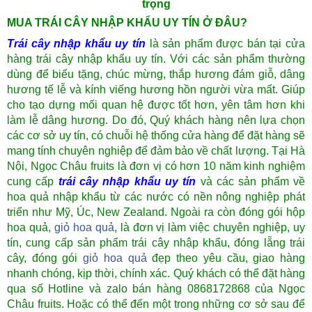
trọng
MUA TRÁI CÂY NHẬP KHẨU UY TÍN Ở ĐÂU?
Trái cây nhập khẩu uy tín
là sản phẩm được bán tại cửa
hàng trái cây nhập khẩu uy tín. Với các sản phẩm thường
dùng để biếu tặng, chúc mừng, thắp hương đám giỗ, dâng
hương tế lễ và kính viếng hương hồn người vừa mất. Giúp
cho tạo dựng mối quan hệ được tốt hơn, yên tâm hơn khi
làm lễ dâng hương. Do đó, Quý khách hàng nên lựa chọn
các cơ sở uy tín, có chuỗi hệ thống cửa hàng để đặt hàng sẽ
mang tính chuyên nghiệp để đảm bảo về
chất lượng.
Tại Hà
Nội, Ngọc Châu fruits là đơn vị có hơn 10 năm kinh nghiệm
cung cấp
trái cây nhập khẩu uy tín
và các sản phẩm về
hoa quả nhập khẩu từ các nước có nền nông nghiệp phát
triển như Mỹ, Úc, New Zealand. Ngoài ra còn đóng gói hộp
hoa quả,
giỏ hoa quả
, là đơn vị làm việc chuyên nghiệp, uy
tín, cung cấp sản phẩm trái cây nhập khẩu, đóng lẵng trái
cây, đóng gói
giỏ hoa quả
đẹp theo yêu cầu, giao hàng
nhanh chóng, kịp thời, chính xác. Quý khách có thể đặt hàng
qua số Hotline và zalo bán hàng 0868172868 của Ngọc
Châu fruits. Hoặc có thể đến một trong những cơ sở sau để