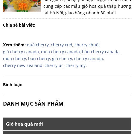
cung cấp các mẫu giỏ hoa quả thắp hương
tại Hà Nội, giao hàng nhanh 30 phút
Chia sẻ bài viết:
Xem thêm:
quả cherry
,
cherry cnd
,
cherry chuối
,
giá cherry canada
,
mua cherry canada
,
bán cherry canada
,
mua cherry
,
bán cherry
,
giá cherry
,
cherry canada
,
cherry new zealand
,
cherry úc
,
cherry mỹ
,
Bình luận:
DANH MỤC SẢN PHẨM
Giỏ hoa quả mới