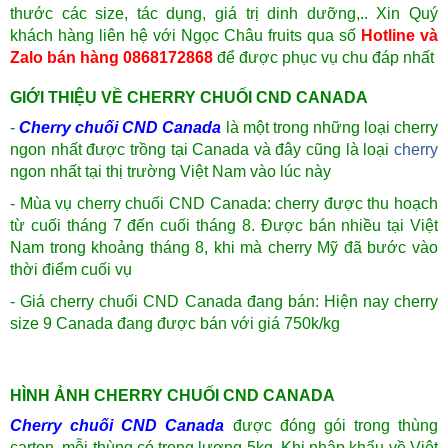
thước các size, tác dụng, giá trị dinh dưỡng,.. Xin Quý
khách hàng liên hệ với Ngọc Châu fruits qua số
Hotline và
Zalo bán hàng 0868172868
để được phục vụ chu đáp nhất
GIỚI THIỆU VỀ CHERRY CHUỐI CND CANADA
-
Cherry chuối CND Canada
là một trong những loại cherry
ngon nhất được trồng tại Canada và đây cũng là loại
cherry
ngon nhất tại thị trường Việt Nam vào lúc này
- Mùa vụ cherry chuối CND Canada: cherry được thu hoạch
từ cuối tháng 7 đến cuối tháng 8. Được bán nhiều tại Việt
Nam trong khoảng tháng 8, khi mà cherry Mỹ đã bước vào
thời điểm cuối vụ
- Giá cherry chuối CND Canada đang bán: Hiện nay cherry
size 9 Canada đang được bán với giá 750k/kg
HÌNH ẢNH CHERRY CHUỐI CND CANADA
Cherry chuối CND Canada
được đóng gói trong thùng
carton, mỗi thùng có trọng lượng 5kg. Khi nhập khẩu về Việt