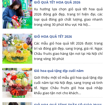
GIỎ QUÀ TẾT HOA QUẢ 2026
Xu hướng lựa chọn giỏ quà tết hoa quả
2026 đóng gói đẹp, trang trí hiện đại, các
loại quả đóng gói chất lượng, giao nhanh
trong vòng 30 phút khu vực Hà Nộ...
GIỎ HOA QUẢ TẾT 2026
Các mẫu giỏ hoa quả tết 2026 được trang
trí và đóng gói đẹp, sang trọng, giá rẻ. Ngọc
Châu fruits giao hàng tận nơi tại Hà Nội chỉ
trong vòng 30 phút
Giỏ hoa quả tặng dịp cuối năm
Giới thiệu một số mẫu giỏ hoa quả tặng dịp
cuối năm tại Hà Nội đẹp, sang trọng và tinh
tế. Ngọc Châu fruits giỏ hoa quả nhập
khẩu giao tận nơi cho khách...
GIỎ HOA QUẢ TẶNG THẦY CÔ GIÁO 20/11