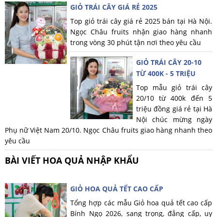
GIỎ TRÁI CÂY GIÁ RẺ 2025
Top giỏ trái cây giá rẻ 2025 bán tại Hà Nội.
Ngọc Châu fruits nhận giao hàng nhanh
trong vòng 30 phút tận nơi theo yêu cầu
GIỎ TRÁI CÂY 20-10
TỪ 400K - 5 TRIỆU
Top mẫu giỏ trái cây
20/10 từ 400k đến 5
triệu đồng giá rẻ tại Hà
Nội chúc mừng ngày
Phụ nữ Việt Nam 20/10. Ngọc Châu fruits giao hàng nhanh theo
yêu cầu
BÀI VIẾT HOA QUẢ NHẬP KHẨU
GIỎ HOA QUẢ TẾT CAO CẤP
Tổng hợp các mẫu Giỏ hoa quả tết cao cấp
Bính Ngọ 2026, sang trọng, đẳng cấp, uy