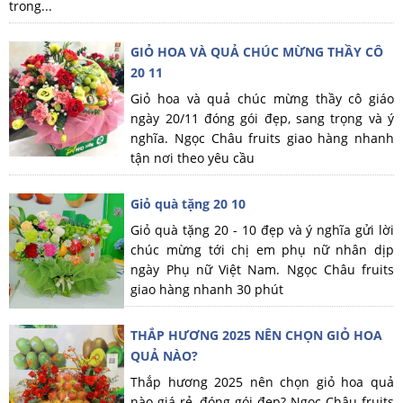
trong...
GIỎ HOA VÀ QUẢ CHÚC MỪNG THẦY CÔ
20 11
Giỏ hoa và quả chúc mừng thầy cô giáo
ngày 20/11 đóng gói đẹp, sang trọng và ý
nghĩa. Ngọc Châu fruits giao hàng nhanh
tận nơi theo yêu cầu
Giỏ quà tặng 20 10
Giỏ quà tặng 20 - 10 đẹp và ý nghĩa gửi lời
chúc mừng tới chị em phụ nữ nhân dịp
ngày Phụ nữ Việt Nam. Ngọc Châu fruits
giao hàng nhanh 30 phút
THẮP HƯƠNG 2025 NÊN CHỌN GIỎ HOA
QUẢ NÀO?
Thắp hương 2025 nên chọn giỏ hoa quả
nào giá rẻ, đóng gói đẹp? Ngọc Châu fruits