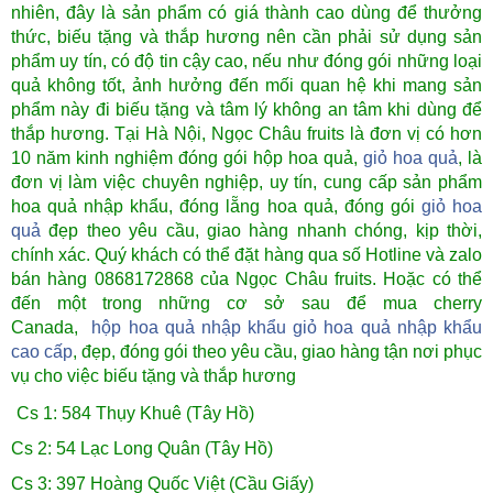
nhiên, đây là sản phẩm có giá thành cao dùng để thưởng
thức, biếu tặng và thắp hương nên cần phải sử dụng sản
phẩm uy tín, có độ tin cậy cao, nếu như đóng gói những loại
quả không tốt, ảnh hưởng đến mối quan hệ khi mang sản
phẩm này đi biếu tặng và tâm lý không an tâm khi dùng để
thắp hương
.
Tại Hà Nội, Ngọc Châu fruits là đơn vị có hơn
10 năm kinh nghiệm đóng gói hộp hoa quả,
giỏ hoa quả
, là
đơn vị làm việc chuyên nghiệp, uy tín, cung cấp sản phẩm
hoa quả nhập khẩu, đóng lẵng hoa quả, đóng gói
giỏ hoa
quả
đẹp theo yêu cầu, giao hàng nhanh chóng, kịp thời,
chính xác. Quý khách có thể đặt hàng qua số Hotline và zalo
bán hàng 0868172868 của Ngọc Châu fruits. Hoặc có thể
đến một trong những cơ sở sau để mua cherry
Canada,
hộp hoa quả nhập khẩu
giỏ hoa quả nhập khẩu
cao cấp
, đẹp, đóng gói theo yêu cầu, giao hàng tận nơi phục
vụ cho việc biếu tặng và thắp hương
Cs 1: 584 Thụy Khuê (Tây Hồ)
Cs 2: 54 Lạc Long Quân (Tây Hồ)
Cs 3: 397 Hoàng Quốc Việt (Cầu Giấy)