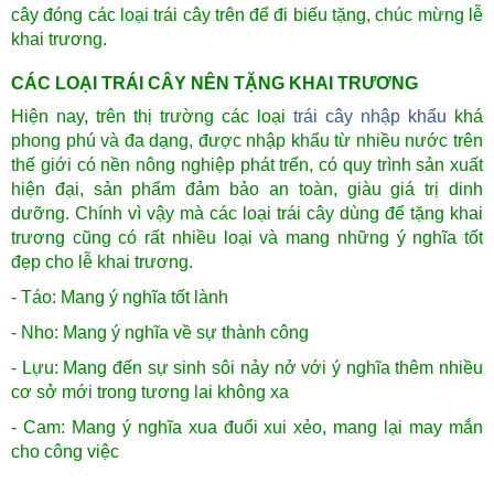
cây đóng các loại trái cây trên để đi biếu tặng, chúc mừng lễ
khai trương.
CÁC LOẠI TRÁI CÂY NÊN TẶNG KHAI TRƯƠNG
Hiện nay, trên thị trường các loại
trái cây nhập khẩu
khá
phong phú và đa dạng, được nhập khẩu từ nhiều nước trên
thế giới có nền nông nghiệp phát trển, có quy trình sản xuất
hiện đại, sản phẩm đảm bảo an toàn, giàu giá trị dinh
dưỡng. Chính vì vậy mà các loại trái cây dùng để tặng khai
trương cũng có rất nhiều loại và mang những ý nghĩa tốt
đẹp cho lễ khai trương.
- Táo: Mang ý nghĩa tốt lành
- Nho: Mang ý nghĩa về sự thành công
- Lựu: Mang đến sự sinh sôi nảy nở với ý nghĩa thêm nhiều
cơ sở mới trong tương lai không xa
- Cam: Mang ý nghĩa xua đuổi xui xẻo, mang lại may mắn
cho công việc