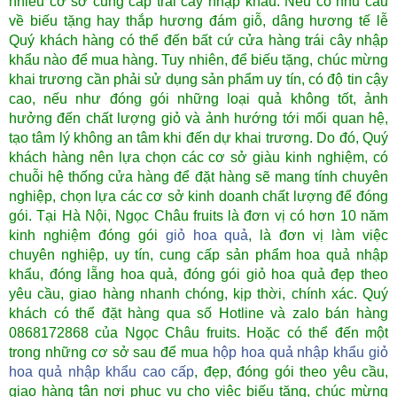
nhiều cơ sở cung cấp trái cây nhập khẩu. Nếu có nhu cầu
về biếu tặng hay thắp hương đám giỗ, dâng hương tế lễ
Quý khách hàng có thể đến bất cứ cửa hàng trái cây nhập
khẩu nào để mua hàng. Tuy nhiên, để biếu tặng, chúc mừng
khai trương cần phải sử dụng sản phẩm uy tín, có độ tin cậy
cao, nếu như đóng gói những loại quả không tốt, ảnh
hưởng đến chất lượng giỏ và ảnh hướng tới mối quan hệ,
tạo tâm lý không an tâm khi đến dự khai trương. Do đó, Quý
khách hàng nên lựa chọn các cơ sở giàu kinh nghiệm, có
chuỗi hệ thống cửa hàng để đặt hàng sẽ mang tính chuyên
nghiệp, chọn lựa các cơ sở kinh doanh
chất lượng để đóng
gói.
Tại Hà Nội, Ngọc Châu fruits là đơn vị có hơn 10 năm
kinh nghiệm đóng gói
giỏ hoa quả
, là đơn vị làm việc
chuyên nghiệp, uy tín, cung cấp sản phẩm hoa quả nhập
khẩu, đóng lẵng hoa quả, đóng gói giỏ hoa quả đẹp theo
yêu cầu, giao hàng nhanh chóng, kịp thời, chính xác. Quý
khách có thể đặt hàng qua số Hotline và zalo bán hàng
0868172868 của Ngọc Châu fruits. Hoặc có thể đến một
trong những cơ sở sau để mua
hộp hoa quả nhập khẩu
giỏ
hoa quả nhập khẩu cao cấp
, đẹp, đóng gói theo yêu cầu,
giao hàng tận nơi phục vụ cho việc biếu tặng, chúc mừng