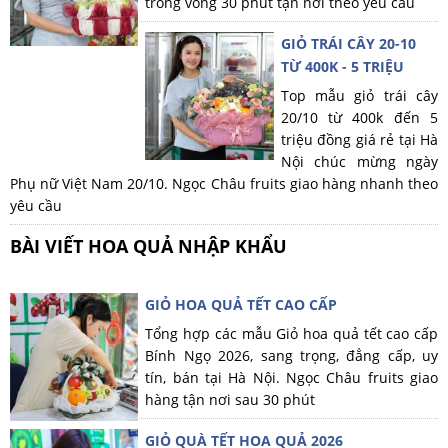
trong vòng 30 phút tận nơi theo yêu cầu
GIỎ TRÁI CÂY 20-10
TỪ 400K - 5 TRIỆU
Top mẫu giỏ trái cây
20/10 từ 400k đến 5
triệu đồng giá rẻ tại Hà
Nội chúc mừng ngày
Phụ nữ Việt Nam 20/10. Ngọc Châu fruits giao hàng nhanh theo
yêu cầu
BÀI VIẾT HOA QUẢ NHẬP KHẨU
GIỎ HOA QUẢ TẾT CAO CẤP
Tổng hợp các mẫu Giỏ hoa quả tết cao cấp
Bính Ngọ 2026, sang trọng, đẳng cấp, uy
tín, bán tại Hà Nội. Ngọc Châu fruits giao
hàng tận nơi sau 30 phút
GIỎ QUÀ TẾT HOA QUẢ 2026