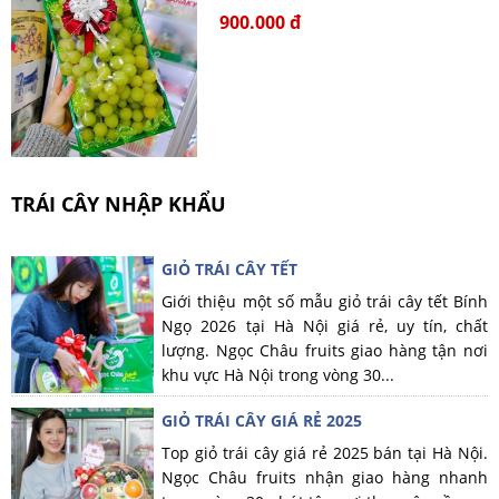
900.000 đ
TRÁI CÂY NHẬP KHẨU
GIỎ TRÁI CÂY TẾT
Giới thiệu một số mẫu giỏ trái cây tết Bính
Ngọ 2026 tại Hà Nội giá rẻ, uy tín, chất
lượng. Ngọc Châu fruits giao hàng tận nơi
khu vực Hà Nội trong vòng 30...
GIỎ TRÁI CÂY GIÁ RẺ 2025
Top giỏ trái cây giá rẻ 2025 bán tại Hà Nội.
Ngọc Châu fruits nhận giao hàng nhanh