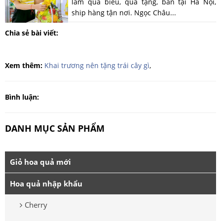
làm quà biếu, quà tặng, bán tại Hà Nội,
ship hàng tận nơi. Ngọc Châu...
Chia sẻ bài viết:
Xem thêm:
Khai trương nên tặng trái cây gì
,
Bình luận:
DANH MỤC SẢN PHẨM
Giỏ hoa quả mới
Hoa quả nhập khẩu
Cherry