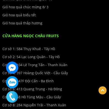
Giỏ hoa quả chúc mừng 8/ 3
Giỏ hoa quả biếu tết
Giỏ hoa quả thắp hương
CỬA HÀNG NGỌC CHÂU FRUITS
Cơ sở 1: 584 Thụy Khuê - Tây Hồ
Cơ sở 2: 54 Lạc Long Quân - Tây Hồ
Cơ sở 3: 104 Lê Trọng Tấn - Thanh Xuân
Cơ sở 4: 397 Hoàng Quốc Việt - Cầu Giấy
Cơ sở 5: 147F Đội Cấn - Ba Đình
Cơ sở 6: 413 Quang Trung - Hà Đông
Cơ sở 7: 68 Hồ Tùng Mậu - Cầu Giấy
Cơ sở 8: 284 Nguyễn Trãi - Thanh Xuân