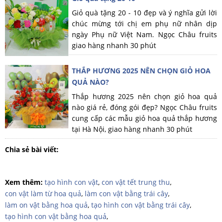
Giỏ quà tặng 20 - 10 đẹp và ý nghĩa gửi lời
chúc mừng tới chị em phụ nữ nhân dịp
ngày Phụ nữ Việt Nam. Ngọc Châu fruits
giao hàng nhanh 30 phút
THẮP HƯƠNG 2025 NÊN CHỌN GIỎ HOA
QUẢ NÀO?
Thắp hương 2025 nên chọn giỏ hoa quả
nào giá rẻ, đóng gói đẹp? Ngọc Châu fruits
cung cấp các mẫu giỏ hoa quả thắp hương
tại Hà Nội, giao hàng nhanh 30 phút
Chia sẻ bài viết:
Xem thêm:
tạo hình con vật
,
con vật tết trung thu
,
con vật làm từ hoa quả
,
làm con vật bằng trái cây
,
làm on vật bằng hoa quả
,
tạo hình con vật bằng trái cây
,
tạo hình con vật bằng hoa quả
,