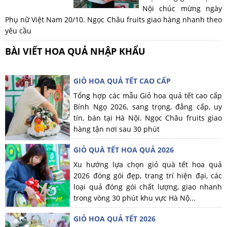
Nội chúc mừng ngày
Phụ nữ Việt Nam 20/10. Ngọc Châu fruits giao hàng nhanh theo
yêu cầu
BÀI VIẾT HOA QUẢ NHẬP KHẨU
GIỎ HOA QUẢ TẾT CAO CẤP
Tổng hợp các mẫu Giỏ hoa quả tết cao cấp
Bính Ngọ 2026, sang trọng, đẳng cấp, uy
tín, bán tại Hà Nội. Ngọc Châu fruits giao
hàng tận nơi sau 30 phút
GIỎ QUÀ TẾT HOA QUẢ 2026
Xu hướng lựa chọn giỏ quà tết hoa quả
2026 đóng gói đẹp, trang trí hiện đại, các
loại quả đóng gói chất lượng, giao nhanh
trong vòng 30 phút khu vực Hà Nộ...
GIỎ HOA QUẢ TẾT 2026