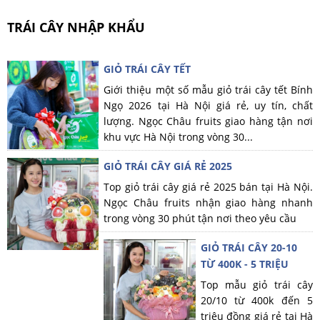
TRÁI CÂY NHẬP KHẨU
GIỎ TRÁI CÂY TẾT
Giới thiệu một số mẫu giỏ trái cây tết Bính
Ngọ 2026 tại Hà Nội giá rẻ, uy tín, chất
lượng. Ngọc Châu fruits giao hàng tận nơi
khu vực Hà Nội trong vòng 30...
GIỎ TRÁI CÂY GIÁ RẺ 2025
Top giỏ trái cây giá rẻ 2025 bán tại Hà Nội.
Ngọc Châu fruits nhận giao hàng nhanh
trong vòng 30 phút tận nơi theo yêu cầu
GIỎ TRÁI CÂY 20-10
TỪ 400K - 5 TRIỆU
Top mẫu giỏ trái cây
20/10 từ 400k đến 5
triệu đồng giá rẻ tại Hà