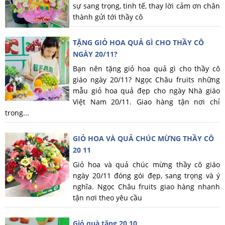
sự sang trọng, tinh tế, thay lời cảm ơn chân
thành gửi tới thầy cô
TẶNG GIỎ HOA QUẢ GÌ CHO THẦY CÔ
NGÀY 20/11?
Bạn nên tặng giỏ hoa quả gì cho thầy cô
giáo ngày 20/11? Ngọc Châu fruits những
mẫu giỏ hoa quả đẹp cho ngày Nhà giáo
Việt Nam 20/11. Giao hàng tận nơi chỉ
trong...
GIỎ HOA VÀ QUẢ CHÚC MỪNG THẦY CÔ
20 11
Giỏ hoa và quả chúc mừng thầy cô giáo
ngày 20/11 đóng gói đẹp, sang trọng và ý
nghĩa. Ngọc Châu fruits giao hàng nhanh
tận nơi theo yêu cầu
Giỏ quà tặng 20 10