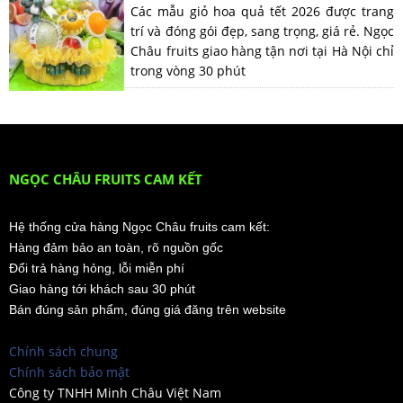
Các mẫu giỏ hoa quả tết 2026 được trang
trí và đóng gói đẹp, sang trọng, giá rẻ. Ngọc
Châu fruits giao hàng tận nơi tại Hà Nội chỉ
trong vòng 30 phút
NGỌC CHÂU FRUITS CAM KẾT
Hệ thống cửa hàng Ngọc Châu fruits cam kết:
Hàng đảm bảo an toàn, rõ nguồn gốc
Đổi trả hàng hỏng, lỗi miễn phí
Giao hàng tới khách sau 30 phút
Bán đúng sản phẩm, đúng giá đăng trên website
Chính sách chung
Chính sách bảo mật
Công ty TNHH Minh Châu Việt Nam