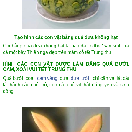
Tạo hình các con vật bằng quả dưa không hạt
Chỉ bằng quả dưa không hạt là bạn đã có thể "sản sinh" ra
cả một bầy Thiên nga đẹp trên mâm cỗ tết Trung thu
HÌNH CÁC CON VẬT ĐƯỢC LÀM BẰNG QUẢ BƯỞI,
CAM, XOÀI VUI TẾT TRUNG THU
Quả bưởi, xoài,
cam vàng
, dứa,
dưa lưới
.. chỉ cần vài lát cắt
là thành các chú thỏ, con cá, chú vịt thật đáng yêu và sinh
động.