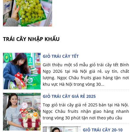
TRÁI CÂY NHẬP KHẨU
GIỎ TRÁI CÂY TẾT
Giới thiệu một số mẫu giỏ trái cây tết Bính
Ngọ 2026 tại Hà Nội giá rẻ, uy tín, chất
lượng. Ngọc Châu fruits giao hàng tận nơi
khu vực Hà Nội trong vòng 30...
GIỎ TRÁI CÂY GIÁ RẺ 2025
Top giỏ trái cây giá rẻ 2025 bán tại Hà Nội.
Ngọc Châu fruits nhận giao hàng nhanh
trong vòng 30 phút tận nơi theo yêu cầu
GIỎ TRÁI CÂY 20-10