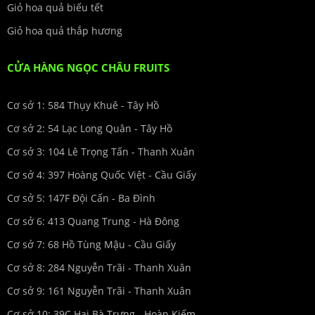
Giỏ hoa quả biếu tết
Giỏ hoa quả thắp hương
CỬA HÀNG NGỌC CHÂU FRUITS
Cơ sở 1: 584 Thụy Khuê - Tây Hồ
Cơ sở 2: 54 Lạc Long Quân - Tây Hồ
Cơ sở 3: 104 Lê Trọng Tấn - Thanh Xuân
Cơ sở 4: 397 Hoàng Quốc Việt - Cầu Giấy
Cơ sở 5: 147F Đội Cấn - Ba Đình
Cơ sở 6: 413 Quang Trung - Hà Đông
Cơ sở 7: 68 Hồ Tùng Mậu - Cầu Giấy
Cơ sở 8: 284 Nguyễn Trãi - Thanh Xuân
Cơ sở 9: 161 Nguyễn Trãi - Thanh Xuân
Cơ sở 10: 39C Hai Bà Trưng - Hoàn Kiếm