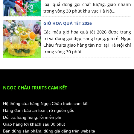
loại quả đóng gói chất lượng, giao nhanh
trong vòng 30 phút khu vực Hà Nộ...
GIỎ HOA QUẢ TẾT 2026
Các mẫu giỏ hoa quả tết 2026 được trang
trí và đóng gói đẹp, sang trọng, giá rẻ. Ngọc
Châu fruits giao hàng tận nơi tại Hà Nội chỉ
trong vòng 30 phút
NGỌC CHÂU FRUITS CAM KẾT
Hệ thống cửa hàng Ngọc Châu fruits cam kết:
Hàng đảm bảo an toàn, rõ nguồn gốc
Đổi trả hàng hỏng, lỗi miễn phí
Giao hàng tới khách sau 30 phút
Bán đúng sản phẩm, đúng giá đăng trên website