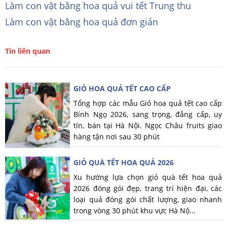
Làm con vật bằng hoa quả vui tết Trung thu
Làm con vật bằng hoa quả đơn giản
Tin liên quan
GIỎ HOA QUẢ TẾT CAO CẤP
Tổng hợp các mẫu Giỏ hoa quả tết cao cấp
Bính Ngọ 2026, sang trọng, đẳng cấp, uy
tín, bán tại Hà Nội. Ngọc Châu fruits giao
hàng tận nơi sau 30 phút
GIỎ QUÀ TẾT HOA QUẢ 2026
Xu hướng lựa chọn giỏ quà tết hoa quả
2026 đóng gói đẹp, trang trí hiện đại, các
loại quả đóng gói chất lượng, giao nhanh
trong vòng 30 phút khu vực Hà Nộ...