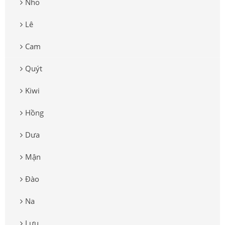
Nho
Lê
Cam
Quýt
Kiwi
Hồng
Dưa
Mận
Đào
Na
Lựu