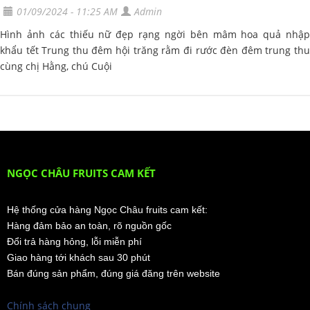
01/09/2024 - 11:25 AM
Admin
Hình ảnh các thiếu nữ đẹp rạng ngời bên mâm hoa quả nhập
khẩu tết Trung thu đêm hội trăng rằm đi rước đèn đêm trung thu
cùng chị Hằng, chú Cuội
NGỌC CHÂU FRUITS CAM KẾT
Hệ thống cửa hàng Ngọc Châu fruits cam kết:
Hàng đảm bảo an toàn, rõ nguồn gốc
Đổi trả hàng hỏng, lỗi miễn phí
Giao hàng tới khách sau 30 phút
Bán đúng sản phẩm, đúng giá đăng trên website
Chính sách chung