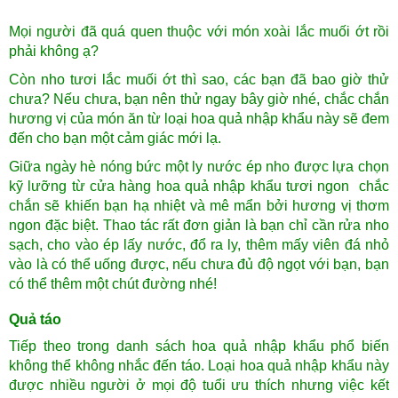
Mọi người đã quá quen thuộc với món xoài lắc muối ớt rồi
phải không ạ?
Còn nho tươi lắc muối ớt thì sao, các bạn đã bao giờ thử
chưa? Nếu chưa, bạn nên thử ngay bây giờ nhé, chắc chắn
hương vị của món ăn từ loại hoa quả nhập khẩu này sẽ đem
đến cho bạn một cảm giác mới lạ.
Giữa ngày hè nóng bức một ly nước ép nho được lựa chọn
kỹ lưỡng từ cửa hàng hoa quả nhập khẩu tươi ngon chắc
chắn sẽ khiến bạn hạ nhiệt và mê mẩn bởi hương vị thơm
ngon đặc biệt. Thao tác rất đơn giản là bạn chỉ cần rửa nho
sạch, cho vào ép lấy nước, đổ ra ly, thêm mấy viên đá nhỏ
vào là có thể uống được, nếu chưa đủ độ ngọt với bạn, bạn
có thể thêm một chút đường nhé!
Quả táo
Tiếp theo trong danh sách hoa quả nhập khẩu phổ biến
không thể không nhắc đến táo. Loại hoa quả nhập khẩu này
được nhiều người ở mọi độ tuổi ưu thích nhưng việc kết