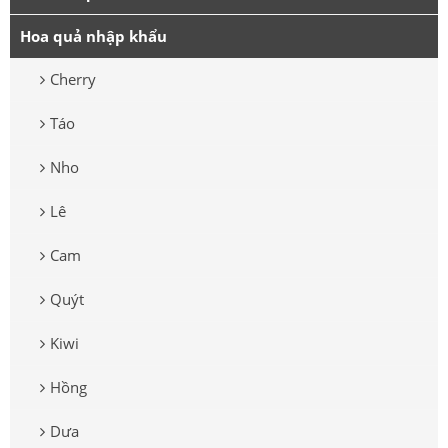
Hoa quả nhập khẩu
Cherry
Táo
Nho
Lê
Cam
Quýt
Kiwi
Hồng
Dưa