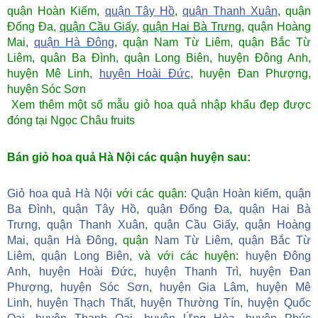
quận Hoàn Kiếm,
quận Tây Hồ
,
quận Thanh Xuân
, quận
Đống Đa,
quận Cầu Giấy
,
quận Hai Bà Trưng
, quận Hoàng
Mai,
quận Hà Đông
, quận Nam Từ Liêm, quận Bắc Từ
Liêm, quân Ba Đình, quận Long Biên, huyện Đông Anh,
huyện Mê Linh,
huyện Hoài Đức
, huyện Đan Phượng,
huyện Sóc Sơn
Xem thêm một số mẫu giỏ hoa quả nhập khẩu đẹp được
đóng tại Ngọc Châu fruits
Bán giỏ hoa quả Hà Nội các quận huyện sau:
Giỏ hoa quả Hà Nội
với các quận:
Quận Hoàn kiếm
,
quận
Ba Đình
,
quận Tây Hồ
,
quận Đống Đa
,
quận Hai Bà
Trưng
,
quận Thanh Xuân
,
quận Cầu Giấy
,
quận Hoàng
Mai
,
quận Hà Đông
, quận
Nam Từ Liêm
,
quận Bắc Từ
Liêm
,
quận Long Biên
,
và với các huyện:
huyện Đông
Anh
,
huyện Hoài Đức
,
huyện Thanh Trì
,
huyện Đan
Phượng
,
huyện Sóc Sơn
,
huyện Gia Lâm
,
huyện Mê
Linh
,
huyện Thạch Thất
,
huyện Thường Tín
,
huyện Quốc