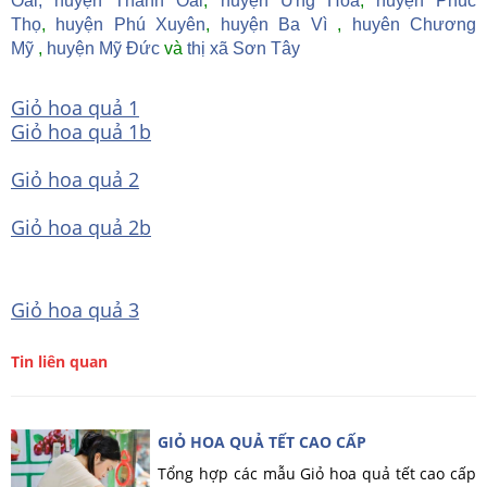
Oai,
huyện Thanh Oai
,
huyện Ứng Hòa
,
huyện Phúc
Thọ
,
huyện Phú Xuyên
,
huyện Ba Vì
,
huyên Chương
Mỹ
,
huyện Mỹ Đức
và
thị xã Sơn Tây
Giỏ hoa quả 1
Giỏ hoa quả 1b
Giỏ hoa quả 2
Giỏ hoa quả 2b
Giỏ hoa quả 3
Tin liên quan
GIỎ HOA QUẢ TẾT CAO CẤP
Tổng hợp các mẫu Giỏ hoa quả tết cao cấp