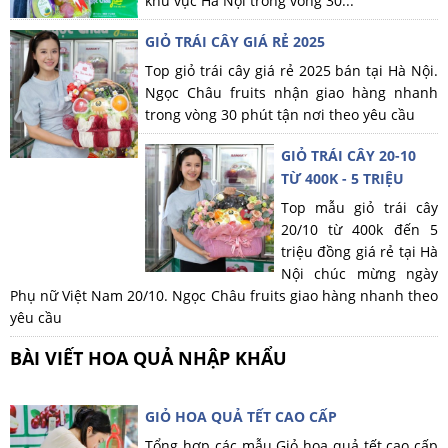
khu vực Hà Nội trong vòng 30...
GIỎ TRÁI CÂY GIÁ RẺ 2025
Top giỏ trái cây giá rẻ 2025 bán tại Hà Nội.
Ngọc Châu fruits nhận giao hàng nhanh
trong vòng 30 phút tận nơi theo yêu cầu
GIỎ TRÁI CÂY 20-10
TỪ 400K - 5 TRIỆU
Top mẫu giỏ trái cây
20/10 từ 400k đến 5
triệu đồng giá rẻ tại Hà
Nội chúc mừng ngày
Phụ nữ Việt Nam 20/10. Ngọc Châu fruits giao hàng nhanh theo
yêu cầu
BÀI VIẾT HOA QUẢ NHẬP KHẨU
GIỎ HOA QUẢ TẾT CAO CẤP
Tổng hợp các mẫu Giỏ hoa quả tết cao cấp