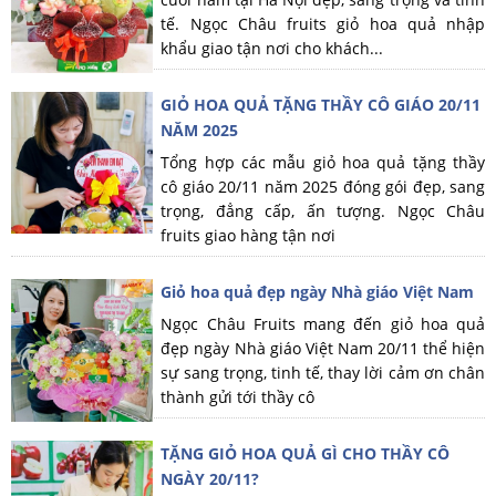
tế. Ngọc Châu fruits giỏ hoa quả nhập
khẩu giao tận nơi cho khách...
GIỎ HOA QUẢ TẶNG THẦY CÔ GIÁO 20/11
NĂM 2025
Tổng hợp các mẫu giỏ hoa quả tặng thầy
cô giáo 20/11 năm 2025 đóng gói đẹp, sang
trọng, đẳng cấp, ấn tượng. Ngọc Châu
fruits giao hàng tận nơi
Giỏ hoa quả đẹp ngày Nhà giáo Việt Nam
Ngọc Châu Fruits mang đến giỏ hoa quả
đẹp ngày Nhà giáo Việt Nam 20/11 thể hiện
sự sang trọng, tinh tế, thay lời cảm ơn chân
thành gửi tới thầy cô
TẶNG GIỎ HOA QUẢ GÌ CHO THẦY CÔ
NGÀY 20/11?