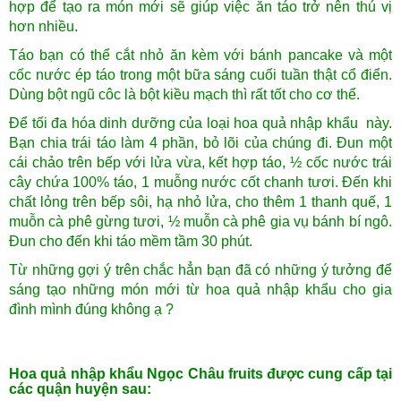
hợp để tạo ra món mới sẽ giúp việc ăn táo trở nên thú vị
hơn nhiều.
Táo bạn có thể cắt nhỏ ăn kèm với bánh pancake và một
cốc nước ép táo trong một bữa sáng cuối tuần thật cổ điển.
Dùng bột ngũ côc là bột kiều mạch thì rất tốt cho cơ thể.
Để tối đa hóa dinh dưỡng của loại hoa quả nhập khẩu này.
Bạn chia trái táo làm 4 phần, bỏ lõi của chúng đi. Đun một
cái chảo trên bếp với lửa vừa, kết hợp táo, ½ cốc nước trái
cây chứa 100% táo, 1 muỗng nước cốt chanh tươi. Đến khi
chất lỏng trên bếp sôi, hạ nhỏ lửa, cho thêm 1 thanh quế, 1
muỗn cà phê gừng tươi, ½ muỗn cà phê gia vụ bánh bí ngô.
Đun cho đến khi táo mềm tầm 30 phút.
Từ những gợi ý trên chắc hẳn bạn đã có những ý tưởng để
sáng tạo những món mới từ hoa quả nhập khẩu cho gia
đình mình đúng không ạ ?
Hoa quả nhập khẩu Ngọc Châu fruits được cung cấp tại
các quận huyện sau: