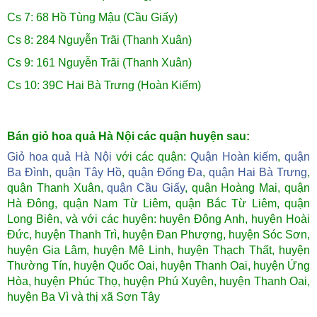
Cs 7: 68 Hồ Tùng Mậu (Cầu Giấy)
Cs 8: 284 Nguyễn Trãi (Thanh Xuân)
Cs 9: 161 Nguyễn Trãi (Thanh Xuân)
Cs 10: 39C Hai Bà Trưng (Hoàn Kiếm)
Bán giỏ hoa quả Hà Nội các quận huyện sau:
Giỏ hoa quả Hà Nội
với các quận:
Quận Hoàn kiếm
,
quận
Ba Đình
,
quận Tây Hồ
,
quận Đống Đa
,
quận Hai Bà Trưng
,
quận Thanh Xuân,
quận Cầu Giấy
, quận Hoàng Mai,
quận
Hà Đông, quận Nam Từ Liêm, quận Bắc Từ Liêm, quận
Long Biên,
và với các huyện: huyện Đông Anh, huyện Hoài
Đức, huyện Thanh Trì, huyện Đan Phượng, huyện Sóc Sơn,
huyện Gia Lâm, huyện Mê Linh, huyện Thạch Thất, huyện
Thường Tín, huyện Quốc Oai, huyện Thanh Oai, huyện Ứng
Hòa, huyện Phúc Thọ, huyện Phú Xuyên, huyện Thanh Oai,
huyện Ba Vì và thị xã Sơn Tây