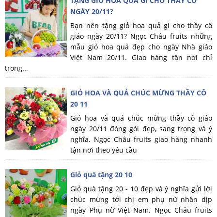
TẶNG GIỎ HOA QUẢ GÌ CHO THẦY CÔ
NGÀY 20/11?
Bạn nên tặng giỏ hoa quả gì cho thầy cô
giáo ngày 20/11? Ngọc Châu fruits những
mẫu giỏ hoa quả đẹp cho ngày Nhà giáo
Việt Nam 20/11. Giao hàng tận nơi chỉ
trong...
GIỎ HOA VÀ QUẢ CHÚC MỪNG THẦY CÔ
20 11
Giỏ hoa và quả chúc mừng thầy cô giáo
ngày 20/11 đóng gói đẹp, sang trọng và ý
nghĩa. Ngọc Châu fruits giao hàng nhanh
tận nơi theo yêu cầu
Giỏ quà tặng 20 10
Giỏ quà tặng 20 - 10 đẹp và ý nghĩa gửi lời
chúc mừng tới chị em phụ nữ nhân dịp
ngày Phụ nữ Việt Nam. Ngọc Châu fruits