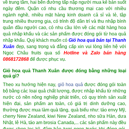
về trung tâm, hai bên đường tấp nập người mua kẻ bán suốt
ngày đêm. Quận có nhu cầu thương mại cao với nhiều
ngành nghề, nhiều mặt hàng kinh doanh cả sỉ và lẻ, tập
trung nhiều thương gia, có trình độ dân trí và thu nhập bình
quân đầu người cao, có nhu cầu lớn về các mặt hàng hoa
quả nhập khẩu và các sản phẩm được đóng gói từ hoa quả
nhập khẩu. Quý khách muốn có
Giỏ hoa quả bán tại Thanh
Xuân
đẹp, sang trọng và đẳng cấp xin vui lòng liên hệ với
Ngọc Châu fruits qua số
Hotline và Zalo bán hàng
0868172868
để được phục vụ.
Giỏ hoa quả Thanh Xuân được đóng bằng những loại
quả gì?
Theo xu hướng hiện nay,
giỏ hoa quả
được đóng gói toàn
bộ bằng các loại quả chất lượng, được nhập khẩu từ những
nước có nền nông nghiệp phát triển, có quy trình sản xuất
hiện đại, sản phẩm an toàn, có giá trị dinh dưỡng cao,
thường được mua làm quà tặng, quà biếu như: táo envy Mỹ,
cherry New Zealand, kiwi New Zealand, nho sữa Hàn, dưa
Nhật, lê Hà, táo am brosia Canada,... các sản phẩm này đều
được chọn lọc kỹ, đảm bảo tươi ngon trước khi đóng gói.