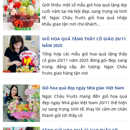
Giới thiệu một số mẫu giỏ hoa quả tặng dịp
cuối năm tại Hà Nội đẹp, sang trọng và tinh
tế. Ngọc Châu fruits giỏ hoa quả nhập
khẩu giao tận nơi cho khách...
GIỎ HOA QUẢ TẶNG THẦY CÔ GIÁO 20/11
NĂM 2025
Tổng hợp các mẫu giỏ hoa quả tặng thầy
cô giáo 20/11 năm 2025 đóng gói đẹp, sang
trọng, đẳng cấp, ấn tượng. Ngọc Châu
fruits giao hàng tận nơi
Giỏ hoa quả đẹp ngày Nhà giáo Việt Nam
Ngọc Châu Fruits mang đến giỏ hoa quả
đẹp ngày Nhà giáo Việt Nam 20/11 thể hiện
sự sang trọng, tinh tế, thay lời cảm ơn chân
thành gửi tới thầy cô