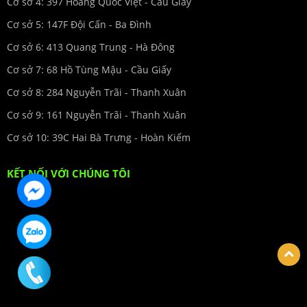
Cơ sở 4: 397 Hoàng Quốc Việt - Cầu Giấy
Cơ sở 5: 147F Đội Cấn - Ba Đình
Cơ sở 6: 413 Quang Trung - Hà Đông
Cơ sở 7: 68 Hồ Tùng Mậu - Cầu Giấy
Cơ sở 8: 284 Nguyễn Trãi - Thanh Xuân
Cơ sở 9: 161 Nguyễn Trãi - Thanh Xuân
Cơ sở 10: 39C Hai Bà Trưng - Hoàn Kiếm
KẾT NỐI VỚI CHÚNG TÔI