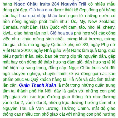
hàng
Ngọc Châu fruits 284 Nguyễn Trãi
có nhiều mẫu
đóng gói đẹp.
Giỏ hoa quả
được thiết kế đẹp, đóng gói bằng
các loại
hoa quả nhập khẩu
tươi ngon từ những nước có
nền nông nghiệp phát triển như: Úc, Mỹ, New zealand,
Canada, nhật Bản, Hàn Quốc với cam, táo, nho, lê, cherry,
kiwi... giao hàng tận nơi.
Giỏ hoa quả
phù hợp với các công
việc như: chúc mừng sinh nhật, mừng khai trương, mừng
tân gia, chúc mừng ngày Quốc tế phụ nữ 8/3; ngày Phụ nữ
Việt Nam 20/10; ngày Nhà giáo Việt Nam; làm quà tặng, quà
biếu người thân, sếp, bạn bè trong dịp tết nguyên đán, gặp
mặt hay còn dùng để thắp hương đám giỗ, dân hương tế lễ
thể hiện sự sang trọng, đẳng cấp. Ngọc Châu fruits với đội
ngũ chuyên nghiệp, chuyên thiết kế và đóng gói các sản
phẩm phục vụ Quý khách hàng tại Hà Nội và các tỉnh thành
lân cận.
Quận Thanh Xuân
là một trong những quận trung
tâm tại thành phố Hà Nội, đây là quận với những con phố
tiếp giáp với các trục đường giao thông lớn như đường
vành đai 2, vành đai 3, những trục đường hướng tâm như
Nguyễn Trãi, Lê Văn Lương, Trường Chinh, mật độ giao
thông cao nhiều con phố giao cắt với những con phố hướng