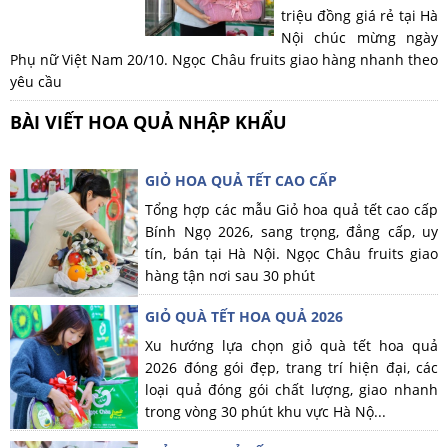
triệu đồng giá rẻ tại Hà
Nội chúc mừng ngày
Phụ nữ Việt Nam 20/10. Ngọc Châu fruits giao hàng nhanh theo
yêu cầu
BÀI VIẾT HOA QUẢ NHẬP KHẨU
GIỎ HOA QUẢ TẾT CAO CẤP
Tổng hợp các mẫu Giỏ hoa quả tết cao cấp
Bính Ngọ 2026, sang trọng, đẳng cấp, uy
tín, bán tại Hà Nội. Ngọc Châu fruits giao
hàng tận nơi sau 30 phút
GIỎ QUÀ TẾT HOA QUẢ 2026
Xu hướng lựa chọn giỏ quà tết hoa quả
2026 đóng gói đẹp, trang trí hiện đại, các
loại quả đóng gói chất lượng, giao nhanh
trong vòng 30 phút khu vực Hà Nộ...