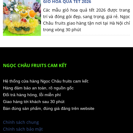
GIỎ HOA QUẢ TẾT 2026
Các mẫu giỏ hoa quả tết 2026 được trang
trí và đóng gói đẹp, sang trọng, giá rẻ. Ngọc
Châu fruits giao hàng tận nơi tại Hà Nội chỉ
trong vòng 30 phút
NGỌC CHÂU FRUITS CAM KẾT
Hệ thống cửa hàng Ngọc Châu fruits cam kết:
Hàng đảm bảo an toàn, rõ nguồn gốc
Đổi trả hàng hỏng, lỗi miễn phí
Giao hàng tới khách sau 30 phút
Bán đúng sản phẩm, đúng giá đăng trên website
Chính sách chung
Chính sách bảo mật