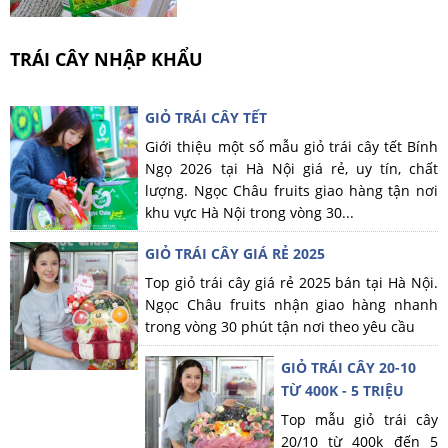
TRÁI CÂY NHẬP KHẨU
GIỎ TRÁI CÂY TẾT
Giới thiệu một số mẫu giỏ trái cây tết Bính
Ngọ 2026 tại Hà Nội giá rẻ, uy tín, chất
lượng. Ngọc Châu fruits giao hàng tận nơi
khu vực Hà Nội trong vòng 30...
GIỎ TRÁI CÂY GIÁ RẺ 2025
Top giỏ trái cây giá rẻ 2025 bán tại Hà Nội.
Ngọc Châu fruits nhận giao hàng nhanh
trong vòng 30 phút tận nơi theo yêu cầu
GIỎ TRÁI CÂY 20-10
TỪ 400K - 5 TRIỆU
Top mẫu giỏ trái cây
20/10 từ 400k đến 5