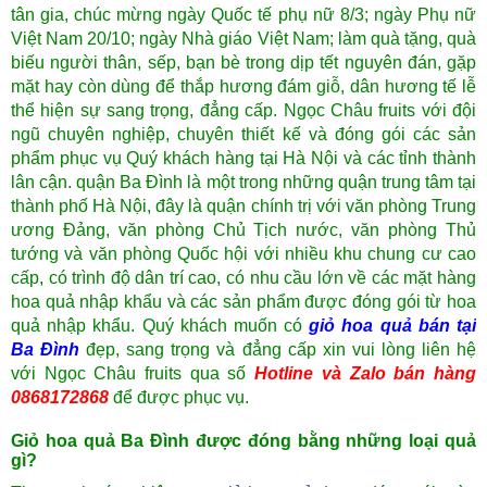
tân gia, chúc mừng ngày Quốc tế phụ nữ 8/3; ngày Phụ nữ
Việt Nam 20/10; ngày Nhà giáo Việt Nam; làm quà tặng, quà
biếu người thân, sếp, bạn bè trong dịp tết nguyên đán, gặp
mặt hay còn dùng để thắp hương đám giỗ, dân hương tế lễ
thể hiện sự sang trọng, đẳng cấp. Ngọc Châu fruits với đội
ngũ chuyên nghiệp, chuyên thiết kế và đóng gói các sản
phẩm phục vụ Quý khách hàng tại Hà Nội và các tỉnh thành
lân cận. quận Ba Đình là một trong những quận trung tâm tại
thành phố Hà Nội, đây là quận chính trị với văn phòng Trung
ương Đảng, văn phòng Chủ Tịch nước, văn phòng Thủ
tướng và văn phòng Quốc hội với nhiều khu chung cư cao
cấp, có trình độ dân trí cao, có nhu cầu lớn về các mặt hàng
hoa quả nhập khẩu và các sản phẩm được đóng gói từ hoa
quả nhập khẩu. Quý khách muốn có
giỏ hoa quả bán tại
Ba Đình
đẹp, sang trọng và đẳng cấp xin vui lòng liên hệ
với Ngọc Châu fruits qua số
Hotline và Zalo bán hàng
0868172868
để được phục vụ.
Giỏ hoa quả Ba Đình được đóng bằng những loại quả
gì?