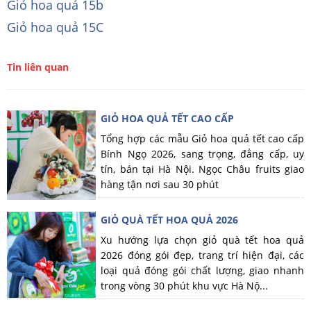
Giỏ hoa quả 15b
Giỏ hoa quả 15C
Tin liên quan
GIỎ HOA QUẢ TẾT CAO CẤP
Tổng hợp các mẫu Giỏ hoa quả tết cao cấp
Bính Ngọ 2026, sang trọng, đẳng cấp, uy
tín, bán tại Hà Nội. Ngọc Châu fruits giao
hàng tận nơi sau 30 phút
GIỎ QUÀ TẾT HOA QUẢ 2026
Xu hướng lựa chọn giỏ quà tết hoa quả
2026 đóng gói đẹp, trang trí hiện đại, các
loại quả đóng gói chất lượng, giao nhanh
trong vòng 30 phút khu vực Hà Nộ...