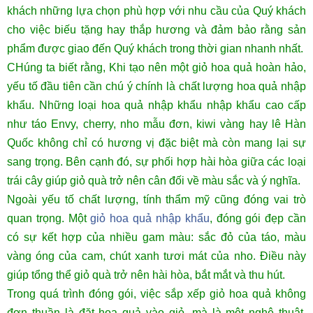
khách những lựa chọn phù hợp với nhu cầu của Quý khách
cho việc biếu tặng hay thắp hương và đảm bảo rằng sản
phẩm được giao đến Quý khách trong thời gian nhanh nhất.
CHúng ta biết rằng, Khi tạo nên một giỏ hoa quả hoàn hảo,
yếu tố đầu tiên cần chú ý chính là chất lượng hoa quả nhập
khẩu. Những loại hoa quả nhập khẩu nhập khẩu cao cấp
như táo Envy, cherry, nho mẫu đơn, kiwi vàng hay lê Hàn
Quốc không chỉ có hương vị đặc biệt mà còn mang lại sự
sang trọng. Bên cạnh đó, sự phối hợp hài hòa giữa các loại
trái cây giúp giỏ quà trở nên cân đối về màu sắc và ý nghĩa.
Ngoài yếu tố chất lượng, tính thẩm mỹ cũng đóng vai trò
quan trọng. Một
giỏ hoa quả nhập khẩu
, đóng gói đẹp cần
có sự kết hợp của nhiều gam màu: sắc đỏ của táo, màu
vàng óng của cam, chút xanh tươi mát của nho. Điều này
giúp tổng thể giỏ quà trở nên hài hòa, bắt mắt và thu hút.
Trong quá trình đóng gói, việc sắp xếp giỏ hoa quả không
đơn thuần là đặt hoa quả vào giỏ, mà là một nghệ thuật.