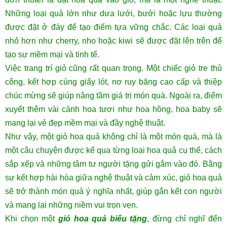
Những loại quả lớn như dưa lưới, bưởi hoặc lựu thường
được đặt ở đáy để tạo điểm tựa vững chắc. Các loại quả
nhỏ hơn như cherry, nho hoặc kiwi sẽ được đặt lên trên để
tạo sự mềm mại và tinh tế.
Việc trang trí giỏ cũng rất quan trọng. Một chiếc giỏ tre thủ
công, kết hợp cùng giấy lót, nơ ruy băng cao cấp và thiệp
chúc mừng sẽ giúp nâng tầm giá trị món quà. Ngoài ra, điểm
xuyết thêm vài cành hoa tươi như hoa hồng, hoa baby sẽ
mang lại vẻ đẹp mềm mại và đầy nghệ thuật.
Như vậy, một giỏ hoa quả không chỉ là một món quà, mà là
một câu chuyện được kể qua từng loại hoa quả cụ thể, cách
sắp xếp và những tâm tư người tặng gửi gắm vào đó. Bằng
sự kết hợp hài hòa giữa nghệ thuật và cảm xúc, giỏ hoa quả
sẽ trở thành món quà ý nghĩa nhất, giúp gắn kết con người
và mang lại những niềm vui trọn vẹn.
Khi chọn một
giỏ hoa quả biếu tặng
, đừng chỉ nghĩ đến