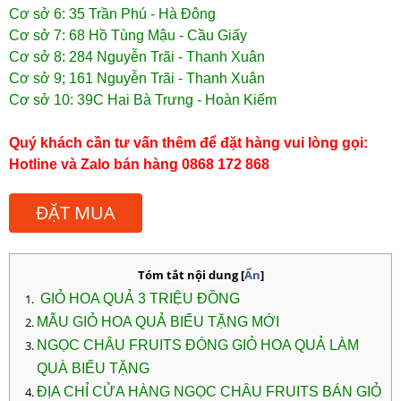
Cơ sở 6: 35 Trần Phú - Hà Đông
Cơ sở 7: 68 Hồ Tùng Mậu - Cầu Giấy
Cơ sở 8: 284 Nguyễn Trãi - Thanh Xuân
Cơ sở 9; 161 Nguyễn Trãi - Thanh Xuân
Cơ sở 10: 39C Hai Bà Trưng - Hoàn Kiếm
Quý khách cần tư vấn thêm để đặt hàng vui lòng gọi:
Hotline và Zalo bán hàng 0868 172 868
ĐẶT MUA
Tóm tắt nội dung
[
Ẩn
]
GIỎ HOA QUẢ 3 TRIỆU ĐỒNG
MẪU GIỎ HOA QUẢ BIẾU TẶNG MỚI
NGỌC CHÂU FRUITS ĐÓNG GIỎ HOA QUẢ LÀM
QUÀ BIẾU TẶNG
ĐỊA CHỈ CỬA HÀNG NGỌC CHÂU FRUITS BÁN GIỎ