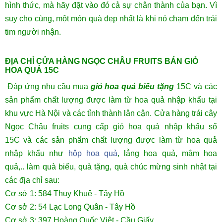
hình thức, mà hãy đặt vào đó cả sự chân thành của bạn. Vì
suy cho cùng, một món quà đẹp nhất là khi nó chạm đến trái
tim người nhận.
ĐỊA CHỈ CỬA HÀNG NGỌC CHÂU FRUITS BÁN GIỎ
HOA QUẢ 15C
Đáp ứng nhu cầu mua
giỏ hoa quả biếu tặng
15C và các
sản phẩm chất lượng được làm từ hoa quả nhập khẩu
tại
khu vực Hà Nội và các tỉnh thành lân cận. Cửa hàng trái cây
Ngọc Châu fruits cung cấp giỏ hoa quả nhập khẩu số
15C
và các sản phẩm chất lượng được làm từ hoa quả
nhập khẩu như
hộp hoa quả
, lẵng hoa quả, mâm hoa
quả,..
làm quà biếu, quà tặng, quà chúc mừng sinh nhật tại
các địa chỉ sau:
Cơ sở 1: 584 Thụy Khuê - Tây Hồ
Cơ sở 2: 54 Lạc Long Quân - Tây Hồ
Cơ sở 3: 397 Hoàng Quốc Việt - Cầu Giấy