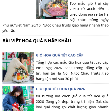
Top mẫu giỏ trái cây
20/10 từ 400k đến 5
triệu đồng giá rẻ tại Hà
Nội chúc mừng ngày
Phụ nữ Việt Nam 20/10. Ngọc Châu fruits giao hàng nhanh theo
yêu cầu
BÀI VIẾT HOA QUẢ NHẬP KHẨU
GIỎ HOA QUẢ TẾT CAO CẤP
Tổng hợp các mẫu Giỏ hoa quả tết cao cấp
Bính Ngọ 2026, sang trọng, đẳng cấp, uy
tín, bán tại Hà Nội. Ngọc Châu fruits giao
hàng tận nơi sau 30 phút
GIỎ QUÀ TẾT HOA QUẢ 2026
Xu hướng lựa chọn giỏ quà tết hoa quả
2026 đóng gói đẹp, trang trí hiện đại, các
loại quả đóng gói chất lượng, giao nhanh