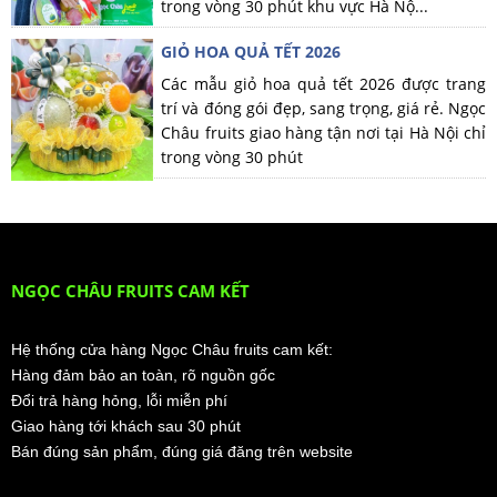
trong vòng 30 phút khu vực Hà Nộ...
GIỎ HOA QUẢ TẾT 2026
Các mẫu giỏ hoa quả tết 2026 được trang
trí và đóng gói đẹp, sang trọng, giá rẻ. Ngọc
Châu fruits giao hàng tận nơi tại Hà Nội chỉ
trong vòng 30 phút
NGỌC CHÂU FRUITS CAM KẾT
Hệ thống cửa hàng Ngọc Châu fruits cam kết:
Hàng đảm bảo an toàn, rõ nguồn gốc
Đổi trả hàng hỏng, lỗi miễn phí
Giao hàng tới khách sau 30 phút
Bán đúng sản phẩm, đúng giá đăng trên website