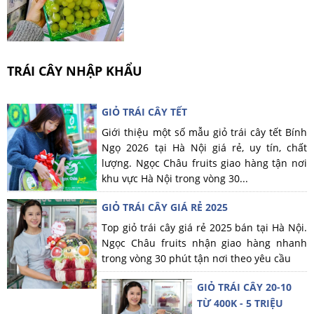
TRÁI CÂY NHẬP KHẨU
GIỎ TRÁI CÂY TẾT
Giới thiệu một số mẫu giỏ trái cây tết Bính
Ngọ 2026 tại Hà Nội giá rẻ, uy tín, chất
lượng. Ngọc Châu fruits giao hàng tận nơi
khu vực Hà Nội trong vòng 30...
GIỎ TRÁI CÂY GIÁ RẺ 2025
Top giỏ trái cây giá rẻ 2025 bán tại Hà Nội.
Ngọc Châu fruits nhận giao hàng nhanh
trong vòng 30 phút tận nơi theo yêu cầu
GIỎ TRÁI CÂY 20-10
TỪ 400K - 5 TRIỆU