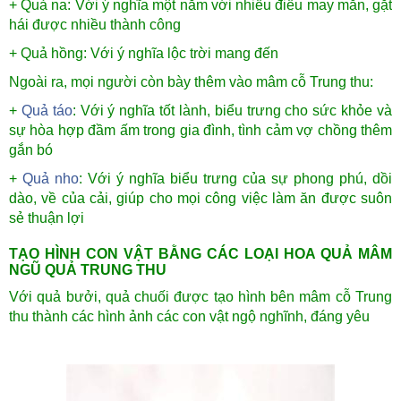
+ Quả na: Với ý nghĩa một năm với nhiều điều may mắn, gặt
hái được nhiều thành công
+ Quả hồng: Với ý nghĩa lộc trời mang đến
Ngoài ra, mọi người còn bày thêm vào mâm cỗ Trung thu:
+
Quả táo
: Với ý nghĩa tốt lành, biểu trưng cho sức khỏe và
sự hòa hợp đầm ấm trong gia đình, tình cảm vợ chồng thêm
gắn bó
+
Quả nho
: Với ý nghĩa biểu trưng của sự phong phú, dồi
dào, về của cải, giúp cho mọi công việc làm ăn được suôn
sẻ thuận lợi
TẠO HÌNH CON VẬT BẰNG CÁC LOẠI HOA QUẢ MÂM
NGŨ QUẢ TRUNG THU
Với quả bưởi, quả chuối được tạo hình bên mâm cỗ Trung
thu thành các hình ảnh các con vật ngộ nghĩnh, đáng yêu