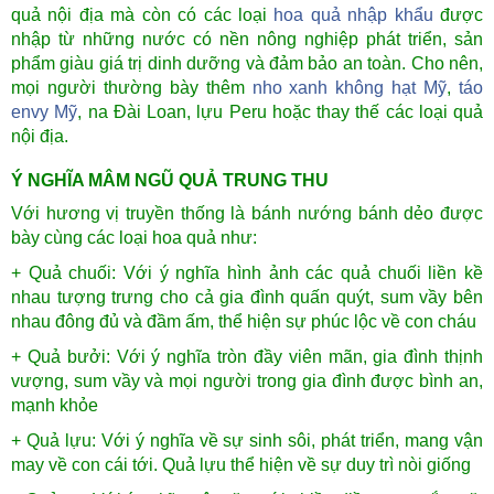
quả nội địa mà còn có các loại
hoa quả nhập khẩu
được
nhập từ những nước có nền nông nghiệp phát triển, sản
phẩm giàu giá trị dinh dưỡng và đảm bảo an toàn. Cho nên,
mọi người thường bày thêm
nho xanh không hạt Mỹ
,
táo
envy Mỹ
, na Đài Loan, lựu Peru hoặc thay thế các loại quả
nội địa.
Ý NGHĨA MÂM NGŨ QUẢ TRUNG THU
Với hương vị truyền thống là bánh nướng bánh dẻo được
bày cùng các loại hoa quả như:
+ Quả chuối: Với ý nghĩa hình ảnh các quả chuối liền kề
nhau tượng trưng cho cả gia đình quấn quýt, sum vầy bên
nhau đông đủ và đầm ấm, thể hiện sự phúc lộc về con cháu
+ Quả bưởi: Với ý nghĩa tròn đầy viên mãn, gia đình thịnh
vượng, sum vầy và mọi người trong gia đình được bình an,
mạnh khỏe
+ Quả lựu: Với ý nghĩa về sự sinh sôi, phát triển, mang vận
may về con cái tới. Quả lựu thể hiện về sự duy trì nòi giống