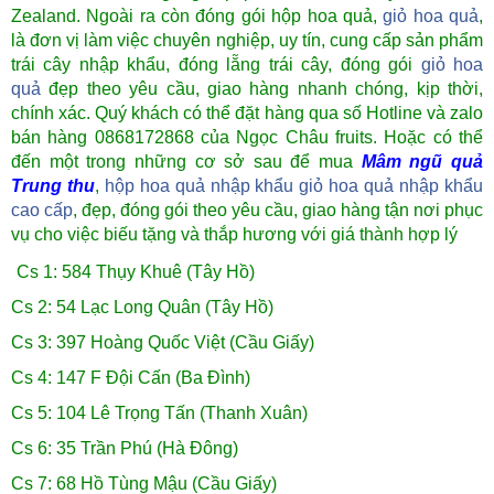
Zealand. Ngoài ra còn đóng gói hộp hoa quả,
giỏ hoa quả
,
là đơn vị làm việc chuyên nghiệp, uy tín, cung cấp sản phẩm
trái cây nhập khẩu, đóng lẵng trái cây, đóng gói
giỏ hoa
quả
đẹp theo yêu cầu, giao hàng nhanh chóng, kịp thời,
chính xác. Quý khách có thể đặt hàng qua số Hotline và zalo
bán hàng 0868172868 của Ngọc Châu fruits. Hoặc có thể
đến một trong những cơ sở sau để mua
Mâm ngũ quả
Trung thu
,
hộp hoa quả nhập khẩu
giỏ hoa quả nhập khẩu
cao cấp
, đẹp, đóng gói theo yêu cầu, giao hàng tận nơi phục
vụ cho việc biếu tặng và thắp hương với giá thành hợp lý
Cs 1: 584 Thụy Khuê (Tây Hồ)
Cs 2: 54 Lạc Long Quân (Tây Hồ)
Cs 3: 397 Hoàng Quốc Việt (Cầu Giấy)
Cs 4: 147 F Đội Cấn (Ba Đình)
Cs 5: 104 Lê Trọng Tấn (Thanh Xuân)
Cs 6: 35 Trần Phú (Hà Đông)
Cs 7: 68 Hồ Tùng Mậu (Cầu Giấy)