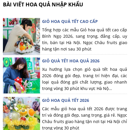
BÀI VIẾT HOA QUẢ NHẬP KHẨU
GIỎ HOA QUẢ TẾT CAO CẤP
Tổng hợp các mẫu Giỏ hoa quả tết cao cấp
Bính Ngọ 2026, sang trọng, đẳng cấp, uy
tín, bán tại Hà Nội. Ngọc Châu fruits giao
hàng tận nơi sau 30 phút
GIỎ QUÀ TẾT HOA QUẢ 2026
Xu hướng lựa chọn giỏ quà tết hoa quả
2026 đóng gói đẹp, trang trí hiện đại, các
loại quả đóng gói chất lượng, giao nhanh
trong vòng 30 phút khu vực Hà Nộ...
GIỎ HOA QUẢ TẾT 2026
Các mẫu giỏ hoa quả tết 2026 được trang
trí và đóng gói đẹp, sang trọng, giá rẻ. Ngọc
Châu fruits giao hàng tận nơi tại Hà Nội chỉ
trong vòng 30 phút