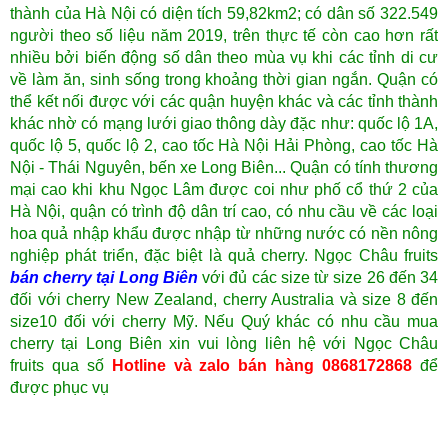
thành của Hà Nội có diện tích 59,82km2; có dân số 322.549
người theo số liệu năm 2019, trên thực tế còn cao hơn rất
nhiều bởi biến động số dân theo mùa vụ khi các tỉnh di cư
về làm ăn, sinh sống trong khoảng thời gian ngắn. Quận có
thể kết nối được với các quận huyện khác và các tỉnh thành
khác nhờ có mạng lưới giao thông dày đặc như: quốc lộ 1A,
quốc lộ 5, quốc lộ 2, cao tốc Hà Nội Hải Phòng, cao tốc Hà
Nội - Thái Nguyên, bến xe Long Biên... Quận có tính thương
mại cao khi khu Ngọc Lâm được coi như phố cổ thứ 2 của
Hà Nội, quận có trình độ dân trí cao, có nhu cầu về các loại
hoa quả nhập khẩu được nhập từ những nước có nền nông
nghiệp phát triển, đặc biệt là quả cherry. Ngọc Châu fruits
bán cherry tại Long Biên
với đủ các size từ size 26 đến 34
đối với cherry New Zealand, cherry Australia và size 8 đến
size10 đối với cherry Mỹ. Nếu Quý khác có nhu cầu mua
cherry tại Long Biên xin vui lòng liên hệ với Ngọc Châu
fruits qua số
Hotline và zalo bán hàng 0868172868
để
được phục vụ