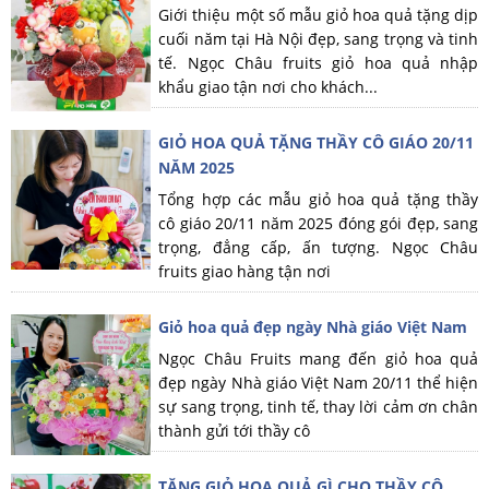
Giới thiệu một số mẫu giỏ hoa quả tặng dịp
cuối năm tại Hà Nội đẹp, sang trọng và tinh
tế. Ngọc Châu fruits giỏ hoa quả nhập
khẩu giao tận nơi cho khách...
GIỎ HOA QUẢ TẶNG THẦY CÔ GIÁO 20/11
NĂM 2025
Tổng hợp các mẫu giỏ hoa quả tặng thầy
cô giáo 20/11 năm 2025 đóng gói đẹp, sang
trọng, đẳng cấp, ấn tượng. Ngọc Châu
fruits giao hàng tận nơi
Giỏ hoa quả đẹp ngày Nhà giáo Việt Nam
Ngọc Châu Fruits mang đến giỏ hoa quả
đẹp ngày Nhà giáo Việt Nam 20/11 thể hiện
sự sang trọng, tinh tế, thay lời cảm ơn chân
thành gửi tới thầy cô
TẶNG GIỎ HOA QUẢ GÌ CHO THẦY CÔ