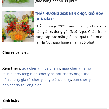
giao hàng nhanh 30 phút
THẮP HƯƠNG 2025 NÊN CHỌN GIỎ HOA
QUẢ NÀO?
Thắp hương 2025 nên chọn giỏ hoa quả
nào giá rẻ, đóng gói đẹp? Ngọc Châu fruits
cung cấp các mẫu giỏ hoa quả thắp hương
tại Hà Nội, giao hàng nhanh 30 phút
Chia sẻ bài viết:
Xem thêm:
quả cherry
,
mua cherry
,
mua cherry hà nội
,
mua cherry long biên
,
cherry hà nội
,
cherry nhập khẩu
,
bán cherry giá rẻ
,
cherry long biên
,
cherry
,
bán cherry
,
bán cherry tại long biên
,
Bình luận: