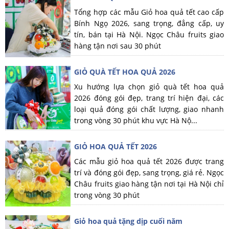
Tổng hợp các mẫu Giỏ hoa quả tết cao cấp
Bính Ngọ 2026, sang trọng, đẳng cấp, uy
tín, bán tại Hà Nội. Ngọc Châu fruits giao
hàng tận nơi sau 30 phút
GIỎ QUÀ TẾT HOA QUẢ 2026
Xu hướng lựa chọn giỏ quà tết hoa quả
2026 đóng gói đẹp, trang trí hiện đại, các
loại quả đóng gói chất lượng, giao nhanh
trong vòng 30 phút khu vực Hà Nộ...
GIỎ HOA QUẢ TẾT 2026
Các mẫu giỏ hoa quả tết 2026 được trang
trí và đóng gói đẹp, sang trọng, giá rẻ. Ngọc
Châu fruits giao hàng tận nơi tại Hà Nội chỉ
trong vòng 30 phút
Giỏ hoa quả tặng dịp cuối năm