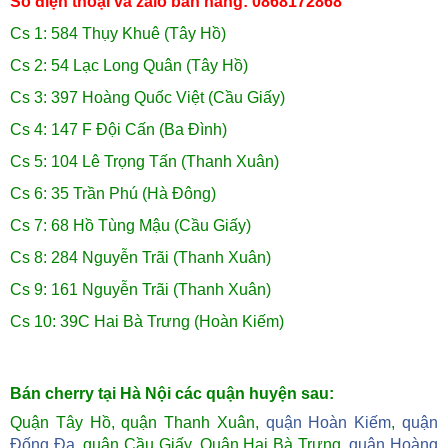
Số điện thoại và zalo bán hàng: 0868172868
Cs 1: 584 Thụy Khuê (Tây Hồ)
Cs 2: 54 Lạc Long Quân (Tây Hồ)
Cs 3: 397 Hoàng Quốc Việt (Cầu Giấy)
Cs 4: 147 F Đội Cấn (Ba Đình)
Cs 5: 104 Lê Trọng Tấn (Thanh Xuân)
Cs 6: 35 Trần Phú (Hà Đông)
Cs 7: 68 Hồ Tùng Mậu (Cầu Giấy)
Cs 8: 284 Nguyễn Trãi (Thanh Xuân)
Cs 9: 161 Nguyễn Trãi (Thanh Xuân)
Cs 10: 39C Hai Bà Trưng (Hoàn Kiếm)
Bán cherry tại Hà Nội các quận huyện sau:
Quận Tây Hồ, quận Thanh Xuân,
quận Hoàn Kiếm
,
quận
Đống Đa
, quận Cầu Giấy, Quận Hai Bà Trưng,
quận Hoàng