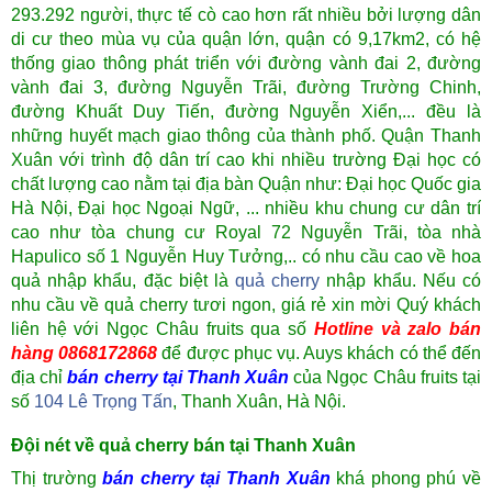
293.292 người, thực tế cò cao hơn rất nhiều bởi lượng dân
di cư theo mùa vụ của quận lớn, quận có 9,17km2, có hệ
thống giao thông phát triển với đường vành đai 2, đường
vành đai 3, đường Nguyễn Trãi, đường Trường Chinh,
đường Khuất Duy Tiến, đường Nguyễn Xiển,... đều là
những huyết mạch giao thông của thành phố. Quận Thanh
Xuân với trình độ dân trí cao khi nhiều trường Đại học có
chất lượng cao nằm tại địa bàn Quận như: Đại học Quốc gia
Hà Nội, Đại học Ngoại Ngữ, ... nhiều khu chung cư dân trí
cao như tòa chung cư Royal 72 Nguyễn Trãi, tòa nhà
Hapulico số 1 Nguyễn Huy Tưởng,.. có nhu cầu cao về hoa
quả nhập khẩu, đặc biệt là
quả cherry
nhập khẩu. Nếu có
nhu cầu về quả cherry tươi ngon, giá rẻ xin mời Quý khách
liên hệ với Ngọc Châu fruits qua số
Hotline và zalo bán
hàng 0868172868
để được phục vụ. Auys khách có thể đến
địa chỉ
bán cherry tại Thanh Xuân
của Ngọc Châu fruits tại
số
104 Lê Trọng Tấn
, Thanh Xuân, Hà Nội.
Đội nét về quả cherry bán tại Thanh Xuân
Thị trường
bán cherry tại Thanh Xuân
khá phong phú về