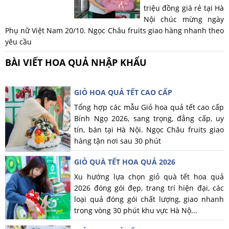
triệu đồng giá rẻ tại Hà
Nội chúc mừng ngày
Phụ nữ Việt Nam 20/10. Ngọc Châu fruits giao hàng nhanh theo
yêu cầu
BÀI VIẾT HOA QUẢ NHẬP KHẨU
GIỎ HOA QUẢ TẾT CAO CẤP
Tổng hợp các mẫu Giỏ hoa quả tết cao cấp
Bính Ngọ 2026, sang trọng, đẳng cấp, uy
tín, bán tại Hà Nội. Ngọc Châu fruits giao
hàng tận nơi sau 30 phút
GIỎ QUÀ TẾT HOA QUẢ 2026
Xu hướng lựa chọn giỏ quà tết hoa quả
2026 đóng gói đẹp, trang trí hiện đại, các
loại quả đóng gói chất lượng, giao nhanh
trong vòng 30 phút khu vực Hà Nộ...