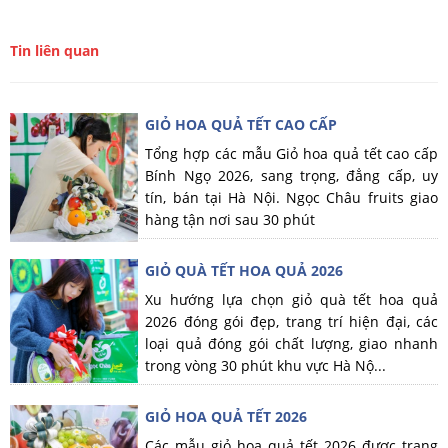
Tin liên quan
GIỎ HOA QUẢ TẾT CAO CẤP
Tổng hợp các mẫu Giỏ hoa quả tết cao cấp
Bính Ngọ 2026, sang trọng, đẳng cấp, uy
tín, bán tại Hà Nội. Ngọc Châu fruits giao
hàng tận nơi sau 30 phút
GIỎ QUÀ TẾT HOA QUẢ 2026
Xu hướng lựa chọn giỏ quà tết hoa quả
2026 đóng gói đẹp, trang trí hiện đại, các
loại quả đóng gói chất lượng, giao nhanh
trong vòng 30 phút khu vực Hà Nộ...
GIỎ HOA QUẢ TẾT 2026
Các mẫu giỏ hoa quả tết 2026 được trang