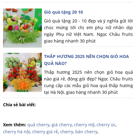
Giỏ quà tặng 20 10
Giỏ quà tặng 20 - 10 đẹp và ý nghĩa gửi lời
chúc mừng tới chị em phụ nữ nhân dịp
ngày Phụ nữ Việt Nam. Ngọc Châu fruits
giao hàng nhanh 30 phút
THẮP HƯƠNG 2025 NÊN CHỌN GIỎ HOA
QUẢ NÀO?
Thắp hương 2025 nên chọn giỏ hoa quả
nào giá rẻ, đóng gói đẹp? Ngọc Châu fruits
cung cấp các mẫu giỏ hoa quả thắp hương
tại Hà Nội, giao hàng nhanh 30 phút
Chia sẻ bài viết:
Xem thêm:
quả cherry
,
giá cherry
,
cherry mỹ
,
cherry úc
,
cherry hà nội
,
cherry giá rẻ
,
cherry
,
bán cherry
,