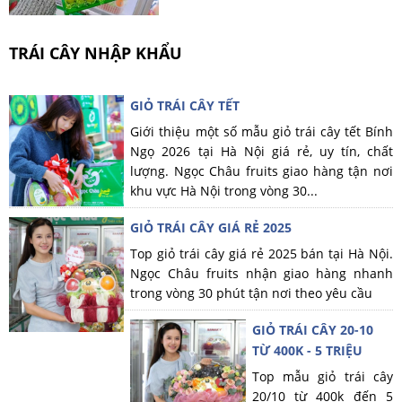
TRÁI CÂY NHẬP KHẨU
GIỎ TRÁI CÂY TẾT
Giới thiệu một số mẫu giỏ trái cây tết Bính
Ngọ 2026 tại Hà Nội giá rẻ, uy tín, chất
lượng. Ngọc Châu fruits giao hàng tận nơi
khu vực Hà Nội trong vòng 30...
GIỎ TRÁI CÂY GIÁ RẺ 2025
Top giỏ trái cây giá rẻ 2025 bán tại Hà Nội.
Ngọc Châu fruits nhận giao hàng nhanh
trong vòng 30 phút tận nơi theo yêu cầu
GIỎ TRÁI CÂY 20-10
TỪ 400K - 5 TRIỆU
Top mẫu giỏ trái cây
20/10 từ 400k đến 5