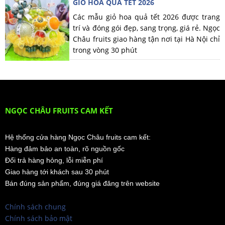
GIỎ HOA QUẢ TẾT 2026
Các mẫu giỏ hoa quả tết 2026 được trang
trí và đóng gói đẹp, sang trọng, giá rẻ. Ngọc
Châu fruits giao hàng tận nơi tại Hà Nội chỉ
trong vòng 30 phút
NGỌC CHÂU FRUITS CAM KẾT
Hệ thống cửa hàng Ngọc Châu fruits cam kết:
Hàng đảm bảo an toàn, rõ nguồn gốc
Đổi trả hàng hỏng, lỗi miễn phí
Giao hàng tới khách sau 30 phút
Bán đúng sản phẩm, đúng giá đăng trên website
Chính sách chung
Chính sách bảo mật