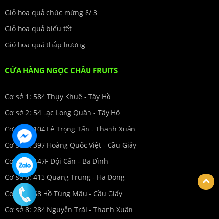
Giỏ hoa quả chúc mừng 8/ 3
Giỏ hoa quả biếu tết
Giỏ hoa quả thắp hương
CỬA HÀNG NGỌC CHÂU FRUITS
Cơ sở 1: 584 Thụy Khuê - Tây Hồ
Cơ sở 2: 54 Lạc Long Quân - Tây Hồ
Cơ sở 3: 104 Lê Trọng Tấn - Thanh Xuân
Cơ sở 4: 397 Hoàng Quốc Việt - Cầu Giấy
Cơ sở 5: 147F Đội Cấn - Ba Đình
Cơ sở 6: 413 Quang Trung - Hà Đông
Cơ sở 7: 68 Hồ Tùng Mậu - Cầu Giấy
Cơ sở 8: 284 Nguyễn Trãi - Thanh Xuân