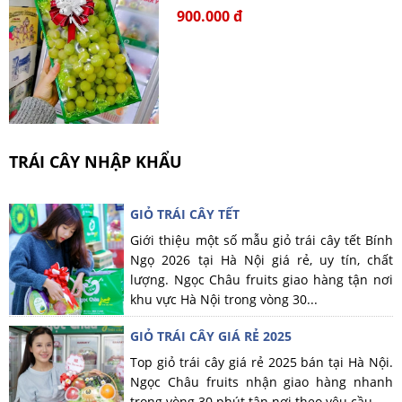
900.000 đ
TRÁI CÂY NHẬP KHẨU
GIỎ TRÁI CÂY TẾT
Giới thiệu một số mẫu giỏ trái cây tết Bính
Ngọ 2026 tại Hà Nội giá rẻ, uy tín, chất
lượng. Ngọc Châu fruits giao hàng tận nơi
khu vực Hà Nội trong vòng 30...
GIỎ TRÁI CÂY GIÁ RẺ 2025
Top giỏ trái cây giá rẻ 2025 bán tại Hà Nội.
Ngọc Châu fruits nhận giao hàng nhanh
trong vòng 30 phút tận nơi theo yêu cầu