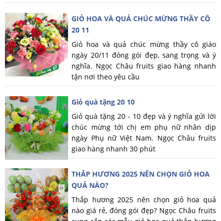
GIỎ HOA VÀ QUẢ CHÚC MỪNG THẦY CÔ
20 11
Giỏ hoa và quả chúc mừng thầy cô giáo
ngày 20/11 đóng gói đẹp, sang trọng và ý
nghĩa. Ngọc Châu fruits giao hàng nhanh
tận nơi theo yêu cầu
Giỏ quà tặng 20 10
Giỏ quà tặng 20 - 10 đẹp và ý nghĩa gửi lời
chúc mừng tới chị em phụ nữ nhân dịp
ngày Phụ nữ Việt Nam. Ngọc Châu fruits
giao hàng nhanh 30 phút
THẮP HƯƠNG 2025 NÊN CHỌN GIỎ HOA
QUẢ NÀO?
Thắp hương 2025 nên chọn giỏ hoa quả
nào giá rẻ, đóng gói đẹp? Ngọc Châu fruits