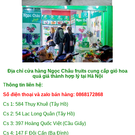
Địa chỉ cửa hàng Ngọc Châu fruits cung cấp giỏ hoa
quả giá thành hợp lý tại Hà Nội
T
hông tin liên hệ:
Số điện thoại và zalo bán hàng: 0868172868
Cs 1: 584 Thụy Khuê (Tây Hồ)
Cs 2: 54 Lạc Long Quân (Tây Hồ)
Cs 3: 397 Hoàng Quốc Việt (Cầu Giấy)
Cs 4: 147 F Đội Cấn (Ba Đình)