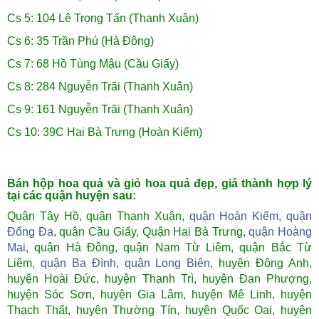
Cs 5: 104 Lê Trọng Tấn (Thanh Xuân)
Cs 6: 35 Trần Phú (Hà Đông)
Cs 7: 68 Hồ Tùng Mậu (Cầu Giấy)
Cs 8: 284 Nguyễn Trãi (Thanh Xuân)
Cs 9: 161 Nguyễn Trãi (Thanh Xuân)
Cs 10: 39C Hai Bà Trưng (Hoàn Kiếm)
Bán hộp hoa quả và giỏ hoa quả đẹp, giá thành hợp lý
tại các quận huyện sau:
Quận Tây Hồ, quận Thanh Xuân,
quận Hoàn Kiếm
,
quận
Đống Đa
, quận Cầu Giấy, Quận Hai Bà Trưng,
quận Hoàng
Mai
, quận Hà Đông, quận Nam Từ Liêm, quận Bắc Từ
Liêm,
quận Ba Đình
,
quận Long Biên
, huyện Đông Anh,
huyện Hoài Đức, huyện Thanh Trì, huyện Đan Phượng,
huyện Sóc Sơn, huyện Gia Lâm, huyện Mê Linh, huyện
Thạch Thất, huyện Thường Tín, huyện Quốc Oai, huyện