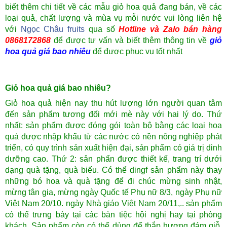
biết thêm chi tiết về các mẫu giỏ hoa quả đang bán, về các
loại quả, chất lượng và mùa vụ mỗi nước vui lòng liên hệ
với
Ngọc Châu fruits
qua số
Hotline và Zalo bán hàng
0868172868
để được tư vấn và biết thêm thông tin về
giỏ
hoa quả giá bao nhiêu
để được phục vụ tốt nhất
Giỏ hoa quả giá bao nhiêu?
Giỏ hoa quả hiện nay thu hút lượng lớn người quan tâm
đến sản phẩm tương đối mới mè này với hai lý do. Thứ
nhất: sản phẩm được đóng gói toàn bộ bằng các loại hoa
quả được nhập khẩu từ các nước có nền nông nghiệp phát
triển, có quy trình sản xuất hiện đại, sản phẩm có giá trị dinh
dưỡng cao. Thứ 2: sản phẩn được thiết kế, trang trí dưới
dạng quà tặng, quà biếu. Có thể dingf sản phẩm này thay
những bó hoa và quà tặng để đi chúc mừng sinh nhật,
mừng tân gia, mừng ngày Quốc tế Phụ nữ 8/3, ngày Phụ nữ
Việt Nam 20/10. ngày Nhà giáo Việt Nam 20/11,.. sản phẩm
có thể trưng bày tại các bàn tiệc hội nghị hay tại phòng
khách. Sản phẩm còn có thể dùng để thắp hương đám giỗ,