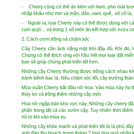
- Cherry cũng có thể ăn kèm với kem, pho mát tươi
nhập khẩu như mơ và mận, dâu, vani, quế, sô cô la,
- Ngoài ra, loại Cherry này có thể được dùng với các
cam quýt… và trong 1 số món ăn kết hợp với rượu v
2. Cách ươm trồng và chăm sóc
Cây Cherry cần ánh nắng mặt trời đầy đủ. Khi đó, 
Chúng có thể thích ứng với hầu hết mọi loại đất miễ
bạn sẽ giúp chúng phát triển tốt hơn.
Những cây Cherry thường được trồng cách nhau kh
tránh bệnh bạc lá. Nếu chăm sóc tốt, cây trưởng thàn
Mùa xuân Cherry bắt đầu nở hoa. Vào mùa này họ th
thủy lợi và trồng thêm những cây mới.
Hoa nở ngập tràn khu vực này. Những cây cherry đã
phấn trong tất cả các vườn cây. Tuy nhiên thời điể
rủi ro khi vào mùa vụ.
Những cây khỏe mạnh và phát triển tốt là lá phủ đầy
anh đào thu hoạch trong tháng 7 loại hoa quả nhập 