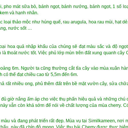
, pho mát sữa bò, bánh ngọt, bánh nướng, bánh ngọt, 1 số lo
 kem và hạnh nhân.
 loại thảo mộc như húng quế, rau arugula, hoa rau mùi, hạt dẻ, 
ang, nước sốt …
loại hoa quả nhập khẩu của chúng sẽ đạt màu sắc và độ ngọt
n là thoát nước tốt. Việc phủ lớp mùn trên đất xung quanh cây 
oảng 6m. Người ta cũng thường cắt tỉa cây vào mùa xuân hà
h có thể đạt chiều cao từ 5,5m đến 6m.
ả rất nhiều ong, phủ thêm đất trên bề mặt vườn cây, sửa chữ
 đủ giờ nắng ấm áp cho việc thụ phấn hiệu quả và những chú 
m này vẫn còn khá sớm để nói về chất lượng của mùa cherry. Có
 màu và đang phát triển rất đẹp. Mùa vụ tại Similkameen, nơi 
khẩu này đã chín đỏ mọng. Việc thu hái Cherry được thực hiện