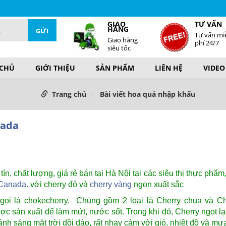
GIAO
TƯ VẤN
HÀNG
Tư vấn mi
Giao hàng
phí 24/7
siêu tốc
 CHỦ
GIỚI THIỆU
SẢN PHẨM
LIÊN HỆ
VIDEO
Trang chủ
Bài viết hoa quả nhập khẩu
nada
tín, chất lượng, giá rẻ bán tại Hà Nội tại các siêu thị thực phẩ
 Canada
. với cherry đỏ và
cherry vàng
ngon xuất sắc
gọi là chokecherry. Chúng gồm 2 loại là Cherry chua và Ch
ợc sản xuất để làm mứt, nước sốt. Trong khi đó, Cherry ngọt l
h sáng mặt trời dồi dào, rất nhạy cảm với gió, nhiệt độ và mưa.