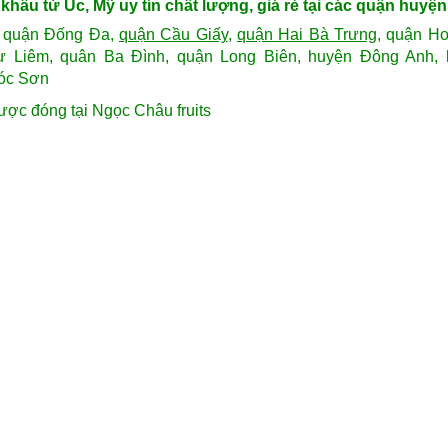
hẩu từ Úc, Mỹ uy tín chất lượng, giá rẻ tại các quận huyện
, quận Đống Đa,
quận Cầu Giấy
,
quận Hai Bà Trưng
, quận H
 Liêm, quân Ba Đình, quận Long Biên, huyện Đông Anh,
Sóc Sơn
ợc đóng tại Ngọc Châu fruits