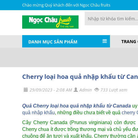
Chào mừng Quý khách đến với Ngọc Châu fruits
TRANG
DANH MỤC SẢN PHẨM
Cherry loại hoa quả nhập khẩu từ Ca
29/09/2023 - 2:08 AM
Admin
733 Lượt xem
Quả Cherry loại hoa quả nhập khẩu từ Canada
uy 
quả nhập khẩu
, những điều chưa biết về quả
cherry
Cây Cherry Canada (Prunus virginiana) còn được 
Cherry chua ít được trồng thương mại và chủ yếu đư
chuộng để ăn tươi và xuất khẩu. Cherry thường cần án