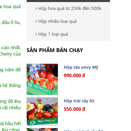
ại hoa quả
Hộp hoa quả từ 250k đến 500k
Hộp nhiều loại quả
dầu ô liu,
Hộp 1 loại quả
 cao nhất.
SẢN PHẨM BÁN CHẠY
Cherry của
Hộp táo envy Mỹ
ng năm để
990.000 đ
a hệ thống
Hộp trái cây 03
ong đã thụ
 rất nhiều
550.000 đ
mà hầu hết
 thủ công.