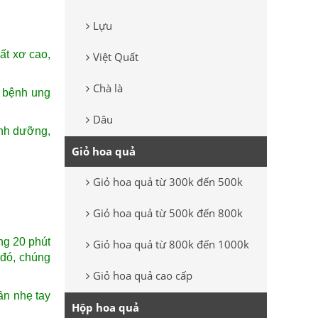
Lựu
ất xơ cao,
Việt Quất
.
Chà là
i bệnh ung
Dâu
inh dưỡng,
Giỏ hoa quả
Giỏ hoa quả từ 300k đến 500k
Giỏ hoa quả từ 500k đến 800k
ng 20 phút
Giỏ hoa quả từ 800k đến 1000k
 đó, chúng
Giỏ hoa quả cao cấp
ần nhẹ tay
Hộp hoa quả