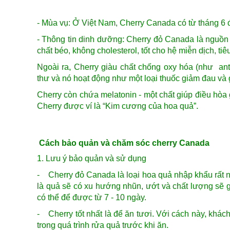
- Mùa vụ: Ở Việt Nam, Cherry Canada có từ tháng 6 
- Thông tin dinh dưỡng: Cherry đỏ Canada là nguồn vi
chất béo, không cholesterol, tốt cho hệ miễn dịch, ti
Ngoài ra, Cherry giàu chất chống oxy hóa (như ant
thư và nó hoạt động như một loại thuốc giảm đau và
Cherry còn chứa melatonin - một chất giúp điều hòa 
Cherry được ví là “Kim cương của hoa quả”.
Cách bảo quản và chăm sóc cherry Canada
1. Lưu ý bảo quản và sử dụng
- Cherry đỏ Canada là loại hoa quả nhập khẩu rất n
là quả sẽ có xu hướng nhũn, ướt và chất lượng sẽ gi
có thể để được từ 7 - 10 ngày.
- Cherry tốt nhất là để ăn tươi. Với cách này, khá
trong quá trình rửa quả trước khi ăn.