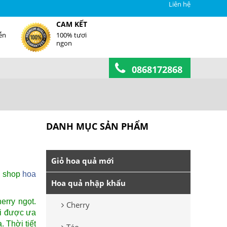
Liên hệ
CAM KẾT
ễn
100% tươi
ngon
0868172868
DANH MỤC SẢN PHẨM
Giỏ hoa quả mới
m, shop
hoa
Hoa quả nhập khẩu
erry ngọt.
Cherry
ại được ưa
 Thời tiết