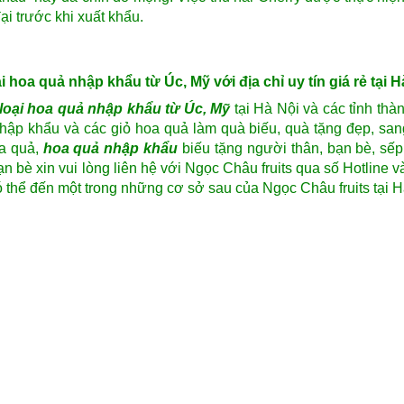
i trước khi xuất khẩu.
oa quả nhập khẩu từ Úc, Mỹ với địa chỉ uy tín giá rẻ tại H
loại hoa quả nhập khẩu từ Úc, Mỹ
tại Hà Nội và các tỉnh thà
nhập khẩu và các
giỏ hoa quả
làm quà biếu, quà tặng đẹp, san
a quả
,
hoa quả nhập khẩu
biếu tặng người thân, bạn bè, sế
n bè xin vui lòng liên hệ với Ngọc Châu fruits qua số Hotline v
 thể đến một trong những cơ sở sau của Ngọc Châu fruits tại H