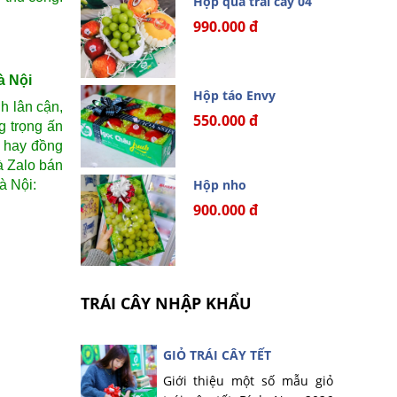
Hộp quà trái cây 04
990.000 đ
à Nội
Hộp táo Envy
nh lân cận,
550.000 đ
g trọng ấn
p hay đồng
à Zalo bán
Hộp nho
à Nội:
900.000 đ
TRÁI CÂY NHẬP KHẨU
GIỎ TRÁI CÂY TẾT
Giới thiệu một số mẫu giỏ