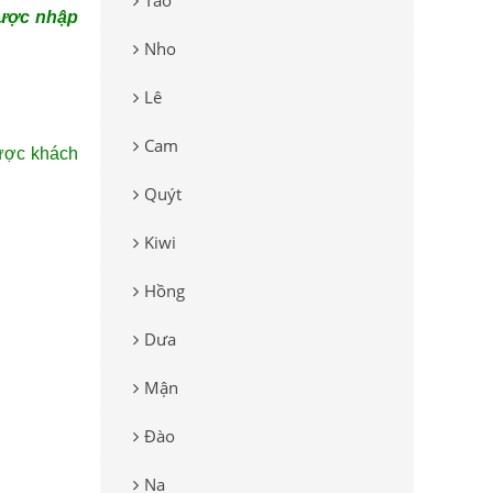
Táo
được nhập
Nho
Lê
Cam
được khách
Quýt
Kiwi
Hồng
Dưa
Mận
Đào
Na