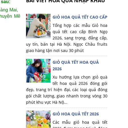
BÀI VIẾT HOA QUẢ NHẬP KHẨU
 sau:
oàng Mai,
 huyện Mê
GIỎ HOA QUẢ TẾT CAO CẤP
Tổng hợp các mẫu Giỏ hoa
quả tết cao cấp Bính Ngọ
2026, sang trọng, đẳng cấp,
uy tín, bán tại Hà Nội. Ngọc Châu fruits
giao hàng tận nơi sau 30 phút
GIỎ QUÀ TẾT HOA QUẢ
2026
Xu hướng lựa chọn giỏ quà
tết hoa quả 2026 đóng gói
đẹp, trang trí hiện đại, các loại quả đóng
gói chất lượng, giao nhanh trong vòng 30
phút khu vực Hà Nộ...
GIỎ HOA QUẢ TẾT 2026
Các mẫu giỏ hoa quả tết