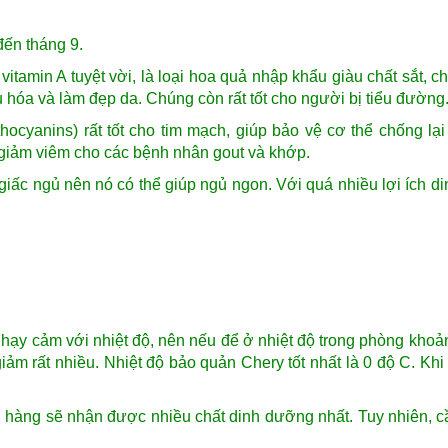
đến tháng 9.
tamin A tuyệt vời, là loại hoa quả nhập khẩu giàu chất sắt, ch
êu hóa và làm đẹp da. Chúng còn rất tốt cho người bị tiểu đường
hocyanins) rất tốt cho tim mạch, giúp bảo vệ cơ thể chống lạ
 giảm viêm cho các bệnh nhân gout và khớp.
giấc ngủ nên nó có thể giúp ngủ ngon. Với quá nhiều lợi ích d
hạy cảm với nhiệt độ, nên nếu để ở nhiệt độ trong phòng khoả
ảm rất nhiều. Nhiệt độ bảo quản Chery tốt nhất là 0 độ C. Khi
ch hàng sẽ nhận được nhiều chất dinh dưỡng nhất. Tuy nhiên, c