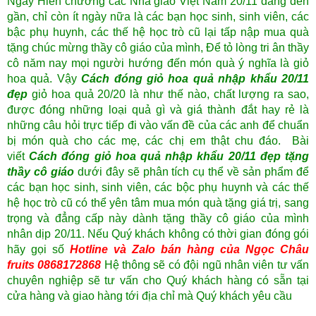
Ngày Hiến chương các Nhà giáo Việt Nam 20/11 đang đến
gần, chỉ còn ít ngày nữa là các bạn học sinh, sinh viên, các
bậc phụ huynh, các thế hệ học trò cũ lại tấp nập mua quà
tặng chúc mừng thầy cô giáo của mình, Để tỏ lòng tri ân thầy
cô năm nay mọi người hướng đến món quà ý nghĩa là
giỏ
hoa quả
. Vậy
Cách đóng giỏ hoa quả nhập khẩu 20/11
đẹp
giỏ hoa quả 20/20 là như thế nào, chất lượng ra sao,
được đóng những loại quả gì và giá thành đắt hay rẻ là
những câu hỏi trực tiếp đi vào vấn đề của các anh để chuẩn
bị món quà cho các mẹ, các chị em thật chu đáo. Bài
viết
Cách đóng giỏ hoa quả nhập khẩu 20/11 đẹp tặng
thầy cô giáo
dưới đây sẽ phân tích cụ thể về sản phẩm để
các bạn học sinh, sinh viên, các bộc phụ huynh và các thế
hệ học trò cũ có thể yên tâm mua món quà tặng giá trị, sang
trọng và đẳng cấp này dành tặng thầy cô giáo của mình
nhân dịp 20/11. Nếu Quý khách không có thời gian đóng gói
hãy gọi số
Hotline và Zalo bán hàng của Ngọc Châu
fruits 0868172868
Hệ thông sẽ có đội ngũ nhân viên tư vấn
chuyên nghiệp sẽ tư vấn cho Quý khách hàng có sẵn tại
cửa hàng và giao hàng tới địa chỉ mà Quý khách yêu cầu