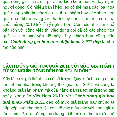
quả đóng gói, mức chi phí, phụ kiện kèm theo và tay nghề
người đóng. Có nhiều bạn khéo léo có thể mua các loại hoa
quả nhập khẩu tại các siêu thị thực phẩm hay các shop hoa
quả nhập khẩu mang về nhà tự tay đóng gói làm món quà
chúc mừng 20/10 trở lên ý nghĩa hơn. Còn nếu như bạn quá
bận rộn với công việc thì việc đóng gói đã có các shop hoa
quả lo cho bạn vấn đề này, Tuy nhiên bạn cũng cần
biết
Cách đóng giỏ hoa quả nhập khẩu 20/11 đẹp
là như
thế nào nhé
CÁCH ĐÓNG GIỎ HOA QUẢ 20/11 VỚI MỨC GIÁ THÀNH
TỪ 500 NGHÌN ĐỒNG ĐẾN 800 NGHÌN ĐỒNG
Đây là mức giá thành mà có số lượng Quý khách hàng quan
tâm nhiều nhất trong khoảng thời gian dịp 20/11 và cũng là
khoảng giá sản phẩm mà của hàng bán ra tốt nhất trong dịp
ngày Nhà giáo Việt Nam 20/10. Với
Cách đóng giỏ hoa
quả nhập khẩu 20/11
đẹp
có mức giá thành này chúng ta
sắp xếp sao cho hợp lý , xen kẽ các màu sắc với nhau giữa
táo, cam, lê, dưa, đồng thời trang trí thêm nơ cho rực rỡ phù