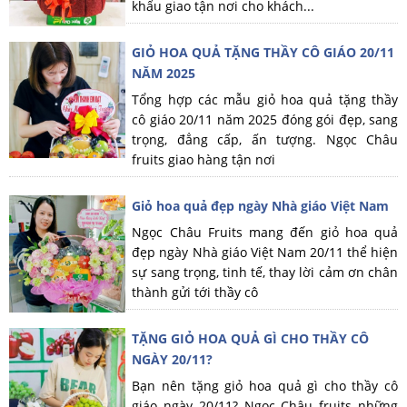
khẩu giao tận nơi cho khách...
GIỎ HOA QUẢ TẶNG THẦY CÔ GIÁO 20/11
NĂM 2025
Tổng hợp các mẫu giỏ hoa quả tặng thầy
cô giáo 20/11 năm 2025 đóng gói đẹp, sang
trọng, đẳng cấp, ấn tượng. Ngọc Châu
fruits giao hàng tận nơi
Giỏ hoa quả đẹp ngày Nhà giáo Việt Nam
Ngọc Châu Fruits mang đến giỏ hoa quả
đẹp ngày Nhà giáo Việt Nam 20/11 thể hiện
sự sang trọng, tinh tế, thay lời cảm ơn chân
thành gửi tới thầy cô
TẶNG GIỎ HOA QUẢ GÌ CHO THẦY CÔ
NGÀY 20/11?
Bạn nên tặng giỏ hoa quả gì cho thầy cô
giáo ngày 20/11? Ngọc Châu fruits những