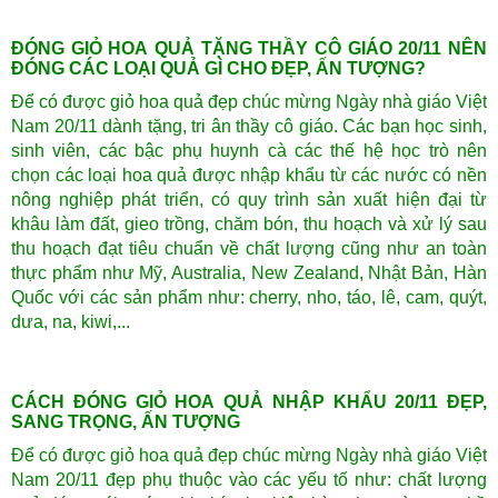
ĐÓNG GIỎ HOA QUẢ TẶNG THẦY CÔ GIÁO 20/11 NÊN
ĐÓNG CÁC LOẠI QUẢ GÌ CHO ĐẸP, ẤN TƯỢNG?
Để có được giỏ hoa quả đẹp chúc mừng Ngày nhà giáo Việt
Nam 20/11 dành tặng, tri ân thầy cô giáo. Các bạn học sinh,
sinh viên, các bậc phụ huynh cà các thế hệ học trò nên
chọn các loại hoa quả được nhập khẩu từ các nước có nền
nông nghiệp phát triển, có quy trình sản xuất hiện đại từ
khâu làm đất, gieo trồng, chăm bón, thu hoạch và xử lý sau
thu hoạch đạt tiêu chuẩn về chất lượng cũng như an toàn
thực phẩm như Mỹ, Australia, New Zealand, Nhật Bản, Hàn
Quốc với các sản phẩm như: cherry, nho, táo, lê, cam, quýt,
dưa, na, kiwi,...
CÁCH ĐÓNG GIỎ HOA QUẢ NHẬP KHẨU 20/11 ĐẸP,
SANG TRỌNG, ẤN TƯỢNG
Để có được giỏ hoa quả đẹp chúc mừng Ngày nhà giáo Việt
Nam 20/11 đẹp phụ thuộc vào các yếu tố như: chất lượng