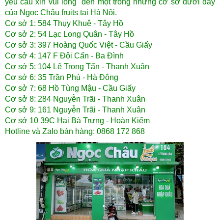
yêu cầu xin vui lòng đến một trong những cơ sở dưới đây
của Ngọc Châu fruits tại Hà Nội.
Cơ sở 1: 584 Thụy Khuê - Tây Hồ
Cơ sở 2: 54 Lạc Long Quân - Tây Hồ
Cơ sở 3: 397 Hoàng Quốc Việt - Cầu Giấy
Cơ sở 4: 147 F Đội Cấn - Ba Đình
Cơ sở 5: 104 Lê Trọng Tấn - Thanh Xuân
Cơ sở 6: 35 Trần Phú - Hà Đông
Cơ sở 7: 68 Hồ Tùng Mậu - Cầu Giấy
Cơ sở 8: 284 Nguyễn Trãi - Thanh Xuân
Cơ sở 9: 161 Nguyễn Trãi - Thanh Xuân
Cơ sở 10 39C Hai Bà Trưng - Hoàn Kiếm
Hotline và Zalo bán hàng: 0868 172 868