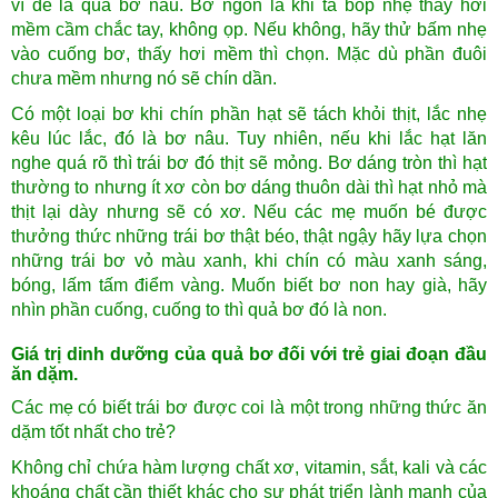
vì dễ là quả bơ nẫu. Bơ ngon là khi ta bóp nhẹ thấy hơi
mềm cầm chắc tay, không ọp. Nếu không, hãy thử bấm nhẹ
vào cuống bơ, thấy hơi mềm thì chọn. Mặc dù phần đuôi
chưa mềm nhưng nó sẽ chín dần.
Có một loại bơ khi chín phần hạt sẽ tách khỏi thịt, lắc nhẹ
kêu lúc lắc, đó là bơ nâu. Tuy nhiên, nếu khi lắc hạt lăn
nghe quá rõ thì trái bơ đó thịt sẽ mỏng. Bơ dáng tròn thì hạt
thường to nhưng ít xơ còn bơ dáng thuôn dài thì hạt nhỏ mà
thịt lại dày nhưng sẽ có xơ. Nếu các mẹ muốn bé được
thưởng thức những trái bơ thật béo, thật ngậy hãy lựa chọn
những trái bơ vỏ màu xanh, khi chín có màu xanh sáng,
bóng, lấm tấm điểm vàng. Muốn biết bơ non hay già, hãy
nhìn phần cuống, cuống to thì quả bơ đó là non.
Giá trị dinh dưỡng của quả bơ đối với trẻ giai đoạn đầu
ăn dặm.
Các mẹ có biết trái bơ được coi là một trong những thức ăn
dặm tốt nhất cho trẻ?
Không chỉ chứa hàm lượng chất xơ, vitamin, sắt, kali và các
khoáng chất cần thiết khác cho sự phát triển lành mạnh của