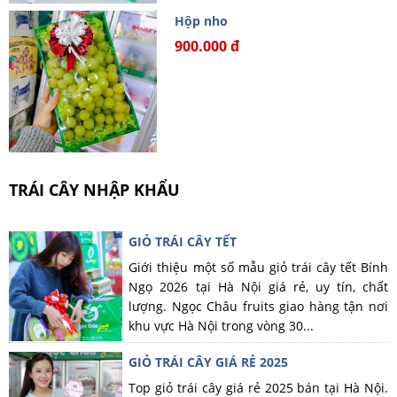
Hộp nho
900.000 đ
TRÁI CÂY NHẬP KHẨU
GIỎ TRÁI CÂY TẾT
Giới thiệu một số mẫu giỏ trái cây tết Bính
Ngọ 2026 tại Hà Nội giá rẻ, uy tín, chất
lượng. Ngọc Châu fruits giao hàng tận nơi
khu vực Hà Nội trong vòng 30...
GIỎ TRÁI CÂY GIÁ RẺ 2025
Top giỏ trái cây giá rẻ 2025 bán tại Hà Nội.