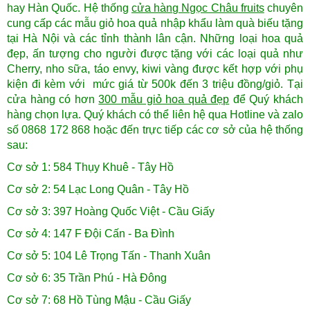
hay Hàn Quốc. Hệ thống
cửa hàng Ngọc Châu fruits
chuyên
cung cấp các mẫu giỏ hoa quả nhập khẩu làm quà biếu tặng
tại Hà Nội và các tỉnh thành lân cận. Những loại hoa quả
đẹp, ấn tượng cho người được tặng với các loại quả như
Cherry, nho sữa, táo envy, kiwi vàng được kết hợp với phụ
kiện đi kèm với mức giá từ 500k đến 3 triệu đồng/giỏ. Tại
cửa hàng có hơn
300 mẫu giỏ hoa quả đẹp
để Quý khách
hàng chọn lựa. Quý khách có thể liên hệ qua Hotline và zalo
số 0868 172 868 hoặc đến trực tiếp các cơ sở của hệ thống
sau:
Cơ sở 1: 584 Thụy Khuê - Tây Hồ
Cơ sở 2: 54 Lạc Long Quân - Tây Hồ
Cơ sở 3: 397 Hoàng Quốc Việt - Cầu Giấy
Cơ sở 4: 147 F Đội Cấn - Ba Đình
Cơ sở 5: 104 Lê Trọng Tấn - Thanh Xuân
Cơ sở 6: 35 Trần Phú - Hà Đông
Cơ sở 7: 68 Hồ Tùng Mậu - Cầu Giấy