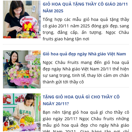
GIỎ HOA QUẢ TẶNG THẦY CÔ GIÁO 20/11
NĂM 2025
Tổng hợp các mẫu giỏ hoa quả tặng thầy
cô giáo 20/11 năm 2025 đóng gói đẹp, sang
trọng, đẳng cấp, ấn tượng. Ngọc Châu
fruits giao hàng tận nơi
Giỏ hoa quả đẹp ngày Nhà giáo Việt Nam
Ngọc Châu Fruits mang đến giỏ hoa quả
đẹp ngày Nhà giáo Việt Nam 20/11 thể hiện
sự sang trọng, tinh tế, thay lời cảm ơn chân
thành gửi tới thầy cô
TẶNG GIỎ HOA QUẢ GÌ CHO THẦY CÔ
NGÀY 20/11?
Bạn nên tặng giỏ hoa quả gì cho thầy cô
giáo ngày 20/11? Ngọc Châu fruits những
mẫu giỏ hoa quả đẹp cho ngày Nhà giáo
Việt Nam 20/11. Giao hàng tận nơi chỉ