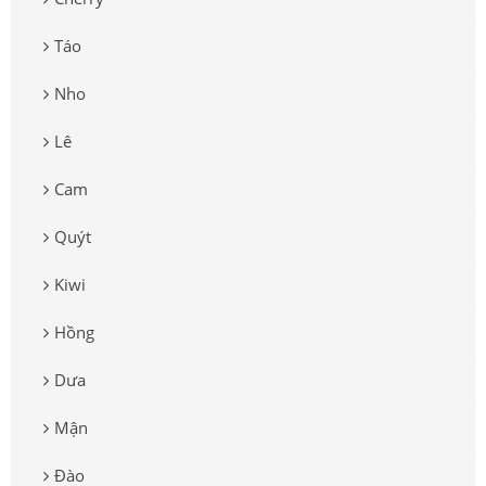
Táo
Nho
Lê
Cam
Quýt
Kiwi
Hồng
Dưa
Mận
Đào