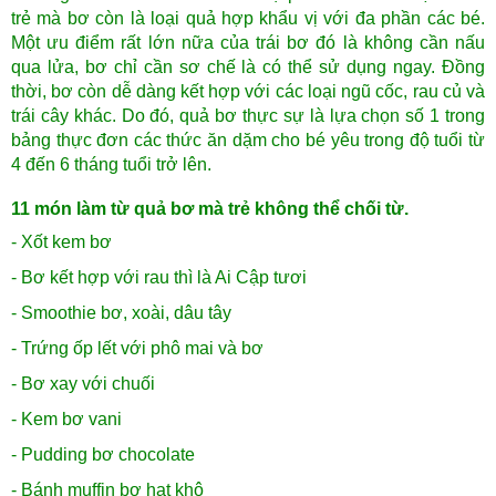
trẻ mà bơ còn là loại quả hợp khẩu vị với đa phần các bé.
Một ưu điểm rất lớn nữa của trái bơ đó là không cần nấu
qua lửa, bơ chỉ cần sơ chế là có thể sử dụng ngay. Đồng
thời, bơ còn dễ dàng kết hợp với các loại ngũ cốc, rau củ và
trái cây khác. Do đó, quả bơ thực sự là lựa chọn số 1 trong
bảng thực đơn các thức ăn dặm cho bé yêu trong độ tuổi từ
4 đến 6 tháng tuổi trở lên.
11 món làm từ quả bơ mà trẻ không thể chối từ.
- Xốt kem bơ
- Bơ kết hợp với rau thì là Ai Cập tươi
- Smoothie bơ, xoài, dâu tây
- Trứng ốp lết với phô mai và bơ
- Bơ xay với chuối
- Kem bơ vani
- Pudding bơ chocolate
- Bánh muffin bơ hạt khô