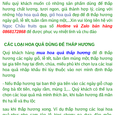
Nếu quý khách muốn có những sản phẩm dùng để thắp
hương chất lượng, tươi ngon, giá thành hợp lý, cùng với
những
hộp hoa quả
đẹp,
giỏ hoa quả
đẹp để đi thắp hương
ngày giỗ, lễ tết, tuần rằm mùng một,...Xin vui lòng liên hệ với
Ngọc Châu fruits
qua số
Hotline và Zalo bán hàng
0868172868
để được phục vụ nhiệt tình và chu đáo
CÁC LOẠI HOA QUẢ DÙNG ĐỂ THẮP HƯƠNG
Quý khách hàng
mua hoa quả thắp hương
để đi thắp
hương các ngày giỗ, lễ tết, tuần rằm mùng một, thắp hương
tại gia tiên hay tại đình, chùa, miếu phủ khi chọn lựa các loại
hoa quả nhập khẩu thì tùy thuộc vào nơi mình định thắp
hương
- Nếu thắp hương tại ban thờ gia tiên vào các ngày giỗ chạp
ông bà tôt tiên, ngày rằm, mùng 1,... Quý khách có thể lựa
chọn các loại quả mà mình thích ăn, khi tuần hương đã mãn
thị hạ lễ và thụ lộc
sau khi thắp hương xong. Ví dụ thắp hương các loại hoa
quả như: nho, cam, táo, lê, kiwi, cherry, na, dưa, đào, mận,