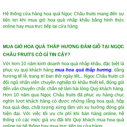
Hệ thống cửa hàng hoa quả Ngọc Châu fruits mang đến sự
tiện lợi khi mua giỏ hoa quả nhập khẩu bằng hình thức
online hay mua trực tiếp tại cửa hàng
MUA GIỎ HOA QUẢ THẮP HƯƠNG ĐÁM GIỖ TẠI NGỌC
CHÂU FRUITS CÓ GÌ TIN CẬY?
Với hơn 10 năm kinh doanh hoa quả nhập khẩu, đặc biệt là
phục vụ quý khách hàng
mua hoa quả thắp hương
, dâng
hương tế lễ, trang trí ban thờ ngày tết,.. Ngọc Châu fruits có
đội ngũ nhân viên chuyên nghiệp từ khâu thiết kế, đóng gói
đến vận chuyển chắc chắn sẽ làm hài lòng Quý khách hàng.
Hơn 10 năm qua Ngọc Châu fruits đã phục vụ hàng chục
nghìn lượt khách hàng có được những lẵng hoa quả, hộp
hoa quả đẹp
, chất lượng xứng tầm với xu hướng đóng gói
hiện đại. Với việc tối ưu chi phí khi bán hàng online, hệ
thống có các mức giá ưu đãi khi Quý khách mua hoa quả
online tại hệ thống hay mua trực tiếp tại cửa hàng