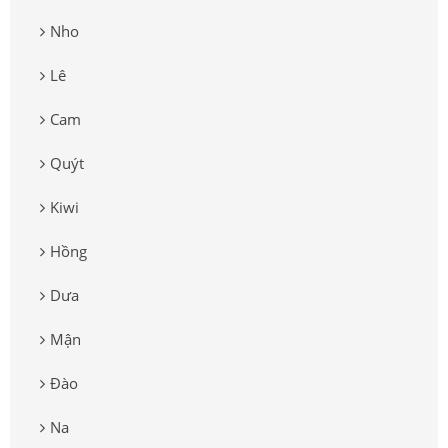
Nho
Lê
Cam
Quýt
Kiwi
Hồng
Dưa
Mận
Đào
Na