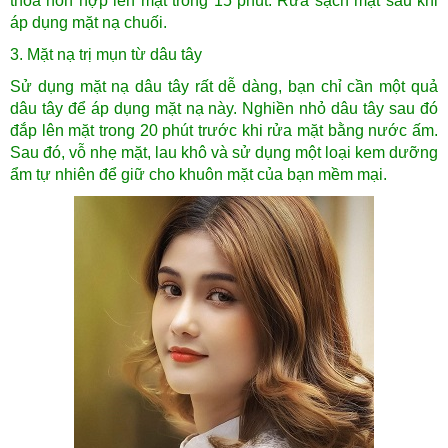
thoa hỗn hợp lên mặt trong 15 phút. Rửa sạch mặt sau khi
áp dụng mặt nạ chuối.
3. Mặt nạ trị mụn từ dâu tây
Sử dụng mặt nạ dâu tây rất dễ dàng, bạn chỉ cần một quả
dâu tây để áp dụng mặt nạ này. Nghiền nhỏ dâu tây sau đó
đắp lên mặt trong 20 phút trước khi rửa mặt bằng nước ấm.
Sau đó, vỗ nhẹ mặt, lau khô và sử dụng một loại kem dưỡng
ẩm tự nhiên để giữ cho khuôn mặt của bạn mềm mại.