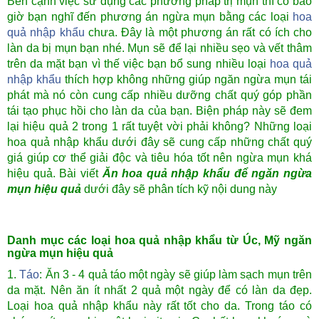
Bên cạnh việc sử dụng các phương pháp trị mụn thì có bao
giờ bạn nghĩ đến phương án ngừa mụn bằng các loại
hoa
quả nhập khẩu
chưa. Đây là một phương án rất có ích cho
làn da bị mụn bạn nhé. Mụn sẽ để lại nhiều sẹo và vết thâm
trên da mặt bạn vì thế việc bạn bổ sung nhiều loại
hoa quả
nhập khẩu
thích hợp không những giúp ngăn ngừa mụn tái
phát mà nó còn cung cấp nhiều dưỡng chất quý góp phần
tái tạo phục hồi cho làn da của bạn. Biện pháp này sẽ đem
lại hiệu quả 2 trong 1 rất tuyệt vời phải không? Những loại
hoa quả nhập khẩu dưới đây sẽ cung cấp những chất quý
giá giúp cơ thể giải độc và tiêu hóa tốt nên ngừa mụn khá
hiệu quả. Bài viết
Ăn hoa quả nhập khẩu để ngăn ngừa
mụn hiệu quả
dưới đây sẽ phân tích kỹ nội dung này
Danh mục các loại hoa quả nhập khẩu từ Úc, Mỹ ngăn
ngừa mụn hiệu quả
1.
Táo
: Ăn 3 - 4 quả táo một ngày sẽ giúp làm sạch mụn trên
da mặt. Nên ăn ít nhất 2 quả một ngày để có làn da đẹp.
Loại hoa quả nhập khẩu này rất tốt cho da. Trong táo có