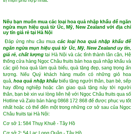
trị mụn phù hợp nhất.
Nếu bạn muốn mua các loại hoa quả nhập khẩu để ngăn
ngừa mụn hiệu quả từ Úc, Mỹ, New Zealand với địa chỉ
uy tín giá rẻ tại Hà Nội
Đáp ứng nhu cầu mua
các loại hoa quả nhập khẩu để
ngăn ngừa mụn hiệu quả từ Úc, Mỹ, New Zealand uy tín,
giá rẻ, chất lượng
tại Hà Nội và các tỉnh thành lân cận, Hệ
thống cửa hàng Ngọc Châu fruits bán hoa quả nhập khẩu và
các
giỏ hoa quả
làm quà biếu, quà tặng đẹp, sang trọng ấn
tượng. Nếu Quý khách hàng muốn có những
giỏ hoa
quả
,
hoa quả nhập khẩu
biếu tặng người thân, bạn bè, sếp
hay đồng nghiệp hoặc cần giao quà tặng này tới người
thân, bạn bè xin vui lòng liên hệ với Ngọc Châu fruits qua số
Hotline và Zalo bán hàng 0868 172 868 để được phục vụ tốt
nhất hoặc có thể đến một trong những cơ sở sau của Ngọc
Châu fruits tại Hà Nội:
Cơ sở 1: 584 Thụy Khuê - Tây Hồ
Cơ sở 2: 54 Lạc Long Quân - Tây Hồ