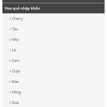
Hoa quả nhập khẩu
Cherry
Táo
Nho
Lê
Cam
Quýt
Kiwi
Hồng
Dưa