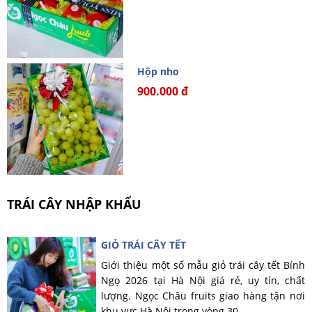
Hộp nho
900.000 đ
TRÁI CÂY NHẬP KHẨU
GIỎ TRÁI CÂY TẾT
Giới thiệu một số mẫu giỏ trái cây tết Bính
Ngọ 2026 tại Hà Nội giá rẻ, uy tín, chất
lượng. Ngọc Châu fruits giao hàng tận nơi
khu vực Hà Nội trong vòng 30...