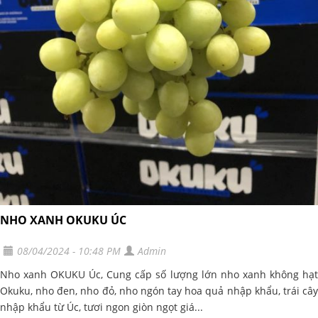
NHO XANH OKUKU ÚC
08/04/2024 - 10:48 PM
Admin
Nho xanh OKUKU Úc, Cung cấp số lượng lớn nho xanh không hạt
Okuku, nho đen, nho đỏ, nho ngón tay hoa quả nhập khẩu, trái cây
nhập khẩu từ Úc, tươi ngon giòn ngọt giá...