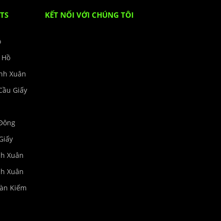
TS
KẾT NỐI VỚI CHÚNG TÔI
ồ
y Hồ
anh Xuân
Cầu Giấy
 Đông
Giấy
nh Xuân
nh Xuân
oàn Kiếm