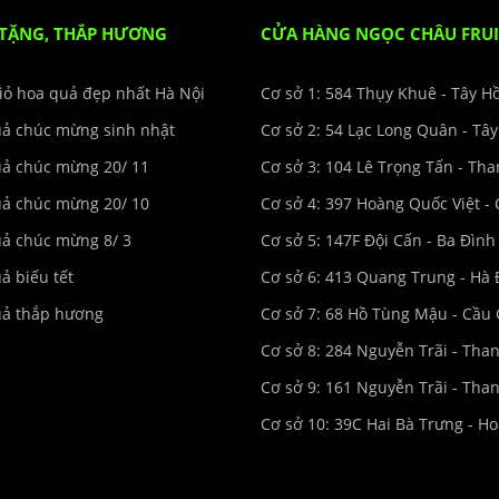
 TẶNG, THẮP HƯƠNG
CỬA HÀNG NGỌC CHÂU FRUI
iỏ hoa quả đẹp nhất Hà Nội
Cơ sở 1: 584 Thụy Khuê - Tây H
uả chúc mừng sinh nhật
Cơ sở 2: 54 Lạc Long Quân - Tâ
uả chúc mừng 20/ 11
Cơ sở 3: 104 Lê Trọng Tấn - Th
uả chúc mừng 20/ 10
Cơ sở 4: 397 Hoàng Quốc Việt - 
uả chúc mừng 8/ 3
Cơ sở 5: 147F Đội Cấn - Ba Đình
ả biếu tết
Cơ sở 6: 413 Quang Trung - Hà
uả thắp hương
Cơ sở 7: 68 Hồ Tùng Mậu - Cầu 
Cơ sở 8: 284 Nguyễn Trãi - Tha
Cơ sở 9: 161 Nguyễn Trãi - Tha
Cơ sở 10: 39C Hai Bà Trưng - H