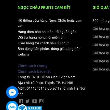
NGỌC CHÂU FRUITS CAM KẾT
GIỎ QUÀ
300 mẫu g
Hệ thống cửa hàng Ngọc Châu fruits cam
kết:
Giỏ hoa q
Hàng đảm bảo an toàn, rõ nguồn gốc
Giỏ hoa q
Đổi trả hàng hỏng, lỗi miễn phí
Giao hàng tới khách sau 30 phút
Giỏ hoa q
Bán đúng sản phẩm, đúng giá đăng trên
Giỏ hoa q
website
Giỏ hoa qu
Chính sách chung
Giỏ hoa q
Chính sách bảo mật
Công ty TNHH Minh Châu Việt Nam
Địa chỉ: xã Phúc Thịnh, TP. Hà Nội
MST: 0111346148 do sở Tài Chính Hà Nội
cấp