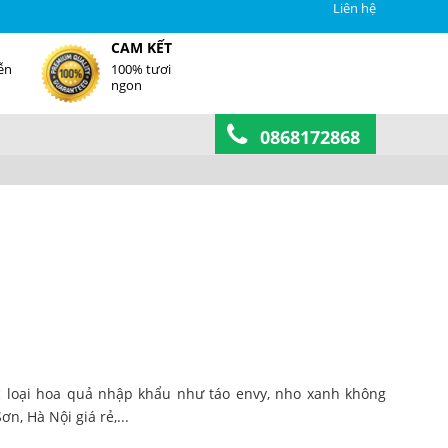
Liên hệ
CAM KẾT
ễn
100% tươi
ngon
0868172868
ác loại hoa quả nhập khẩu như táo envy, nho xanh không
ơn, Hà Nội giá rẻ,...