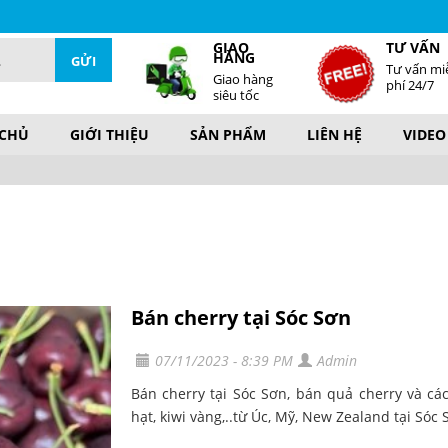
GIAO
TƯ VẤN
HÀNG
Tư vấn mi
Giao hàng
phí 24/7
siêu tốc
 CHỦ
GIỚI THIỆU
SẢN PHẨM
LIÊN HỆ
VIDEO
Bán cherry tại Sóc Sơn
07/11/2023 - 8:39 PM
Admin
Bán cherry tại Sóc Sơn, bán quả cherry và c
hạt, kiwi vàng,..từ Úc, Mỹ, New Zealand tại Sóc S