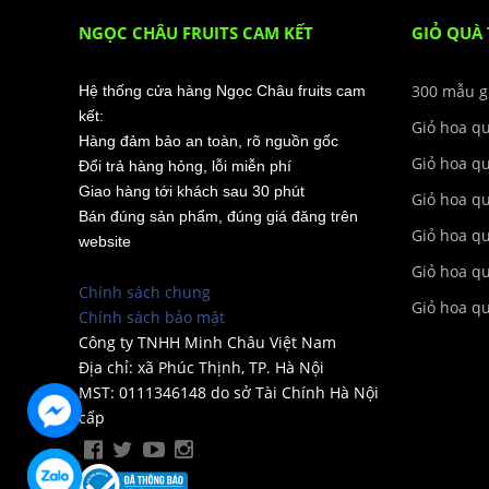
NGỌC CHÂU FRUITS CAM KẾT
GIỎ QUÀ
300 mẫu g
Hệ thống cửa hàng Ngọc Châu fruits cam
kết:
Giỏ hoa q
Hàng đảm bảo an toàn, rõ nguồn gốc
Giỏ hoa q
Đổi trả hàng hỏng, lỗi miễn phí
Giao hàng tới khách sau 30 phút
Giỏ hoa q
Bán đúng sản phẩm, đúng giá đăng trên
Giỏ hoa q
website
Giỏ hoa qu
Chính sách chung
Giỏ hoa q
Chính sách bảo mật
Công ty TNHH Minh Châu Việt Nam
Địa chỉ: xã Phúc Thịnh, TP. Hà Nội
MST: 0111346148 do sở Tài Chính Hà Nội
cấp