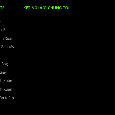
TS
KẾT NỐI VỚI CHÚNG TÔI
ồ
y Hồ
anh Xuân
Cầu Giấy
 Đông
Giấy
nh Xuân
nh Xuân
oàn Kiếm