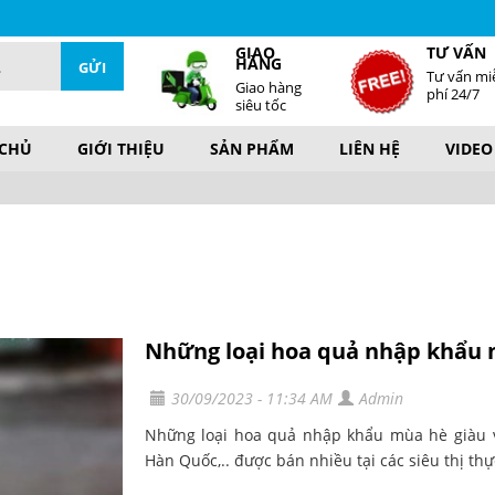
GIAO
TƯ VẤN
HÀNG
Tư vấn mi
Giao hàng
phí 24/7
siêu tốc
 CHỦ
GIỚI THIỆU
SẢN PHẨM
LIÊN HỆ
VIDEO
Những loại hoa quả nhập khẩu 
30/09/2023 - 11:34 AM
Admin
Những loại hoa quả nhập khẩu mùa hè giàu v
Hàn Quốc,.. được bán nhiều tại các siêu thị thự