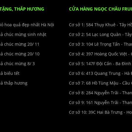
 TẶNG, THẮP HƯƠNG
CỬA HÀNG NGỌC CHÂU FRUI
iỏ hoa quả đẹp nhất Hà Nội
Cơ sở 1: 584 Thụy Khuê - Tây H
uả chúc mừng sinh nhật
Cơ sở 2: 54 Lạc Long Quân - Tâ
uả chúc mừng 20/ 11
Cơ sở 3: 104 Lê Trọng Tấn - Th
uả chúc mừng 20/ 10
Cơ sở 4: 397 Hoàng Quốc Việt - 
uả chúc mừng 8/ 3
Cơ sở 5: 147F Đội Cấn - Ba Đình
ả biếu tết
Cơ sở 6: 413 Quang Trung - Hà
uả thắp hương
Cơ sở 7: 68 Hồ Tùng Mậu - Cầu 
Cơ sở 8: 284 Nguyễn Trãi - Tha
Cơ sở 9: 161 Nguyễn Trãi - Tha
Cơ sở 10: 39C Hai Bà Trưng - H