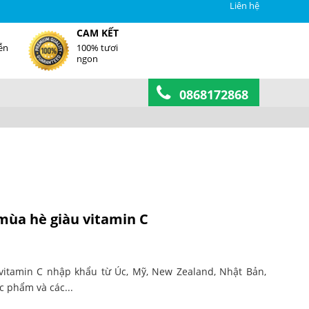
Liên hệ
CAM KẾT
ễn
100% tươi
ngon
0868172868
mùa hè giàu vitamin C
itamin C nhập khẩu từ Úc, Mỹ, New Zealand, Nhật Bản,
c phẩm và các...