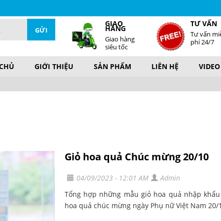
GIAO
TƯ VẤN
HÀNG
Tư vấn mi
Giao hàng
phí 24/7
siêu tốc
 CHỦ
GIỚI THIỆU
SẢN PHẨM
LIÊN HỆ
VIDEO
Giỏ hoa quả Chúc mừng 20/10
04/09/2023 - 12:01 AM
Admin
Tổng hợp những mẫu giỏ hoa quả nhập khẩu ch
hoa quả chúc mừng ngày Phụ nữ Việt Nam 20/10