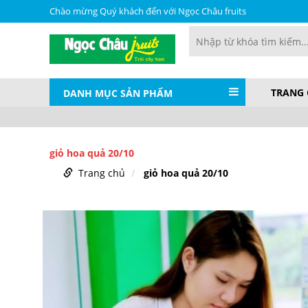
Chào mừng Quý khách đến với Ngọc Châu fruits
TRANG
DANH MỤC SẢN PHẨM
giỏ hoa quả 20/10
Trang chủ
giỏ hoa quả 20/10