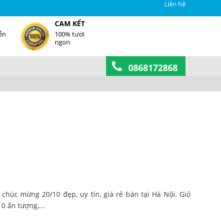
Liên hệ
CAM KẾT
ễn
100% tươi
ngon
0868172868
úc mừng 20/10 đẹp, uy tín, giá rẻ bán tại Hà Nội. Giỏ
 ấn tượng,...