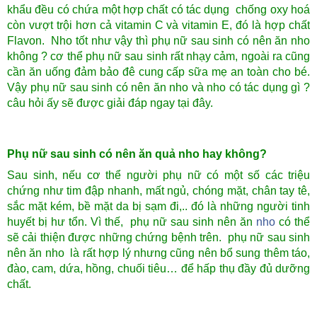
khẩu đều có chứa một hợp chất có tác dụng chống oxy hoá
còn vượt trội hơn cả vitamin C và vitamin E, đó là hợp chất
Flavon. Nho tốt như vậy thì phụ nữ sau sinh có nên ăn nho
không ? cơ thể phụ nữ sau sinh rất nhạy cảm, ngoài ra cũng
cần ăn uống đảm bảo đê cung cấp sữa mẹ an toàn cho bé.
Vậy phụ nữ sau sinh có nên ăn nho và nho có tác dụng gì ?
câu hỏi ấy sẽ được giải đáp ngay tại đây.
Phụ nữ sau sinh có nên ăn quả nho hay không?
Sau sinh, nếu cơ thể người phụ nữ có một số các triệu
chứng như tim đập nhanh, mất ngủ, chóng mặt, chân tay tê,
sắc mặt kém, bề mặt da bị sạm đi,.. đó là những người tinh
huyết bị hư tổn. Vì thế, phụ nữ sau sinh nên ăn
nho
có thể
sẽ cải thiện được những chứng bệnh trên. phụ nữ sau sinh
nên ăn nho là rất hợp lý nhưng cũng nên bổ sung thêm táo,
đào, cam, dứa, hồng, chuối tiêu… để hấp thụ đầy đủ dưỡng
chất.