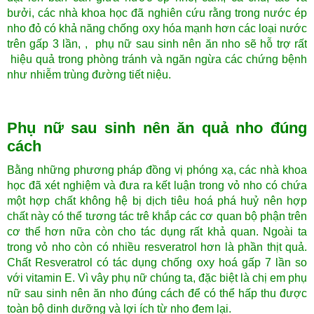
bưởi, các nhà khoa học đã nghiên cứu rằng trong nước ép
nho đỏ có khả năng chống oxy hóa mạnh hơn các loại nước
trên gấp 3 lần, , phụ nữ sau sinh nên ăn nho sẽ hỗ trợ rất
hiệu quả trong phòng tránh và ngăn ngừa các chứng bệnh
như nhiễm trùng đường tiết niệu.
Phụ nữ sau sinh nên ăn quả nho đúng
cách
Bằng những phương pháp đồng vị phóng xạ, các nhà khoa
học đã xét nghiệm và đưa ra kết luận trong vỏ nho có chứa
một hợp chất không hệ bị dịch tiêu hoá phá huỷ nên hợp
chất này có thể tương tác trê khắp các cơ quan bộ phận trên
cơ thể hơn nữa còn cho tác dụng rất khả quan. Ngoài ta
trong vỏ nho còn có nhiều resveratrol hơn là phần thịt quả.
Chất Resveratrol có tác dụng chống oxy hoá gấp 7 lần so
với vitamin E. Vì vây phụ nữ chúng ta, đặc biệt là chị em phụ
nữ sau sinh nên ăn nho đúng cách để có thể hấp thu được
toàn bộ dinh dưỡng và lợi ích từ nho đem lại.