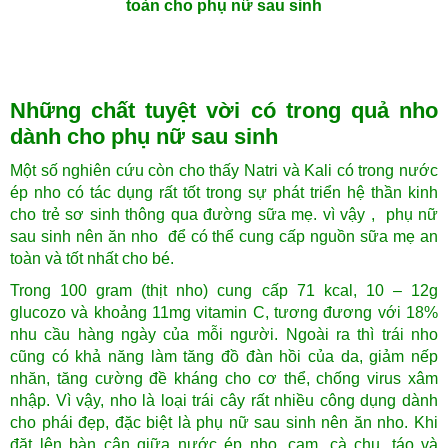
toàn cho phụ nữ sau sinh
Những chất tuyệt vời có trong quả nho
dành cho phụ nữ sau sinh
Một số nghiên cứu còn cho thấy Natri và Kali có trong nước
ép nho có tác dụng rất tốt trong sự phát triển hệ thần kinh
cho trẻ sơ sinh thông qua đường sữa mẹ. vì vậy , phụ nữ
sau sinh nên ăn nho để có thể cung cấp nguồn sữa mẹ an
toàn và tốt nhất cho bé.
Trong 100 gram (thịt nho) cung cấp 71 kcal, 10 – 12g
glucozo và khoảng 11mg vitamin C, tương đương với 18%
nhu cầu hàng ngày của mỗi người. Ngoài ra thì trái nho
cũng có khả năng làm tăng đồ đàn hồi của da, giảm nếp
nhăn, tăng cường đề kháng cho cơ thể, chống virus xâm
nhập. Vì vậy, nho là loại trái cây rất nhiều công dụng dành
cho phái đẹp, đặc biệt là phụ nữ sau sinh nên ăn nho. Khi
đặt lên bàn cân giữa nước ép nho, cam, cà chu, táo và