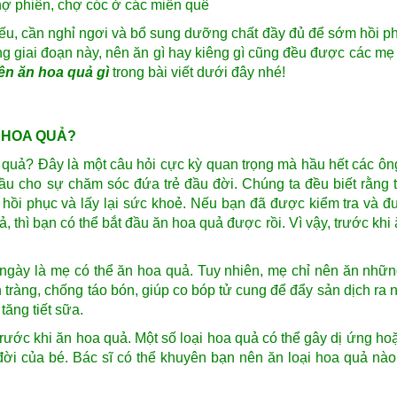
hợ phiên, chợ cóc ở các miền quê
yếu, cần nghỉ ngơi và bổ sung dưỡng chất đầy đủ để sớm hồi ph
ong giai đoạn này, nên ăn gì hay kiêng gì cũng đều được các mẹ
ên ăn hoa quả gì
trong bài viết dưới đây nhé!
N HOA QUẢ?
a quả? Đây là một câu hỏi cực kỳ quan trọng mà hầu hết các ôn
ầu cho sự chăm sóc đứa trẻ đầu đời. Chúng ta đều biết rằng 
 hồi phục và lấy lại sức khoẻ. Nếu bạn đã được kiểm tra và đ
thì bạn có thể bắt đầu ăn hoa quả được rồi. Vì vậy, trước khi 
ngày là mẹ có thể ăn hoa quả. Tuy nhiên, mẹ chỉ nên ăn nhữn
tràng, chống táo bón, giúp co bóp tử cung để đẩy sản dịch ra n
tăng tiết sữa.
rước khi ăn hoa quả. Một số loại hoa quả có thể gây dị ứng ho
đời của bé. Bác sĩ có thể khuyên bạn nên ăn loại hoa quả nào 