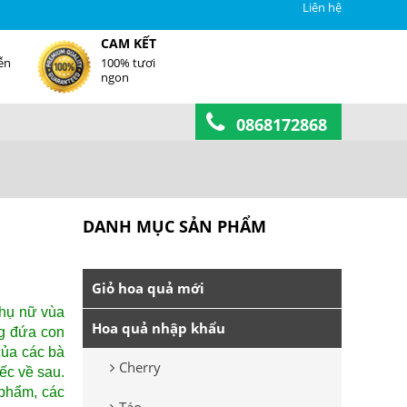
Liên hệ
CAM KẾT
ễn
100% tươi
ngon
0868172868
DANH MỤC SẢN PHẨM
Giỏ hoa quả mới
phụ nữ vùa
Hoa quả nhập khẩu
ng đứa con
của các bà
Cherry
ếc về sau.
 phẩm, các