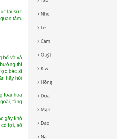
Táo
ục lại sức
Nho
 quan tâm.
Lê
Cam
Quýt
g bố và và
thường thì
Kiwi
ược bác sĩ
ăn hãy hỏi
Hồng
g loại hoa
Dưa
goài, tăng
Mận
ặc gây khó
Đào
có lợi, số
Na