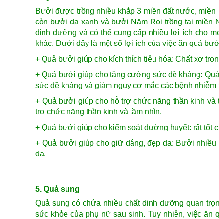
Bưởi được trồng nhiều khắp 3 miền đất nước, miền 
còn bưởi da xanh và bưởi Năm Roi trồng tại miền
dinh dưỡng và có thể cung cấp nhiều lợi ích cho m
khác. Dưới đây là một số lợi ích của việc ăn quả bưở
+ Quả bưởi giúp cho kích thích tiêu hóa: Chất xơ tron
+ Quả bưởi giúp cho t
ăng cường sức đề kháng: Quả 
sức đề kháng và giảm nguy cơ mắc các bệnh nhiễm t
+ Quả bưởi giúp cho h
ỗ trợ chức năng thần kinh và
trợ chức năng thần kinh và tầm nhìn.
+ Quả bưởi giúp cho k
iểm soát đường huyết: rất tốt
+ Quả bưởi giúp cho g
iữ dáng, đẹp da: Bưởi nhiều 
da.
5. Quả sung
Quả sung có chứa nhiều chất dinh dưỡng quan trọng n
sức khỏe của phụ nữ sau sinh. Tuy nhiên, việc ăn 