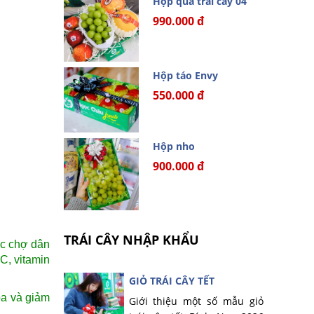
Hộp quà trái cây 04
990.000 đ
Hộp táo Envy
550.000 đ
Hộp nho
900.000 đ
TRÁI CÂY NHẬP KHẨU
ác chợ dân
C, vitamin
GIỎ TRÁI CÂY TẾT
óa và giảm
Giới thiệu một số mẫu giỏ