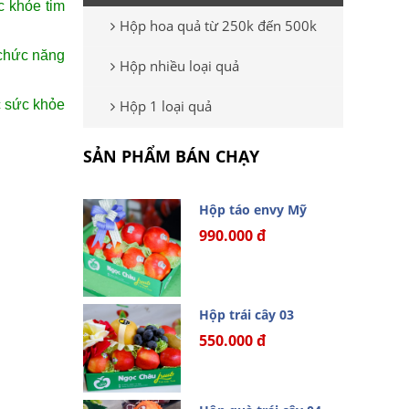
c khỏe tim
Hộp hoa quả từ 250k đến 500k
 chức năng
Hộp nhiều loại quả
c sức khỏe
Hộp 1 loại quả
SẢN PHẨM BÁN CHẠY
Hộp táo envy Mỹ
990.000 đ
Hộp trái cây 03
550.000 đ