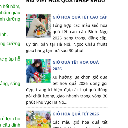
BÀI VIẾT HOA QUẢ NHẬP KHẨU
n hết năm,
 phẩm giàu
GIỎ HOA QUẢ TẾT CAO CẤP
dinh dưỡng
Tổng hợp các mẫu Giỏ hoa
quả tết cao cấp Bính Ngọ
inh.
2026, sang trọng, đẳng cấp,
tăng cường
uy tín, bán tại Hà Nội. Ngọc Châu fruits
giao hàng tận nơi sau 30 phút
ác giúp hỗ
GIỎ QUÀ TẾT HOA QUẢ
2026
Xu hướng lựa chọn giỏ quà
tết hoa quả 2026 đóng gói
dáng, sáng
đẹp, trang trí hiện đại, các loại quả đóng
gói chất lượng, giao nhanh trong vòng 30
phút khu vực Hà Nộ...
GIỎ HOA QUẢ TẾT 2026
có lợi cho
Các mẫu giỏ hoa quả tết
u cầu dinh