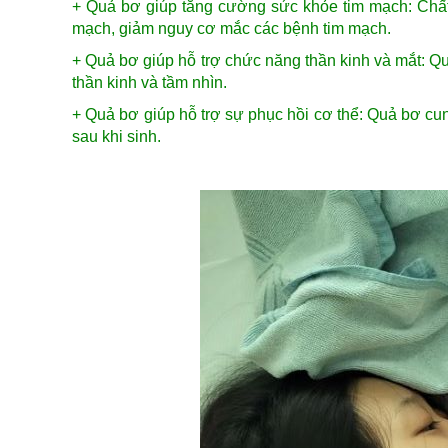
+ Quả bơ giúp t
ăng cường sức khỏe tim mạch: Chất
mạch, giảm nguy cơ mắc các bệnh tim mạch.
+ Quả bơ giúp h
ỗ trợ chức năng thần kinh và mắt: Q
thần kinh và tầm nhìn.
+ Quả bơ giúp h
ỗ trợ sự phục hồi cơ thể: Quả bơ c
sau khi sinh.