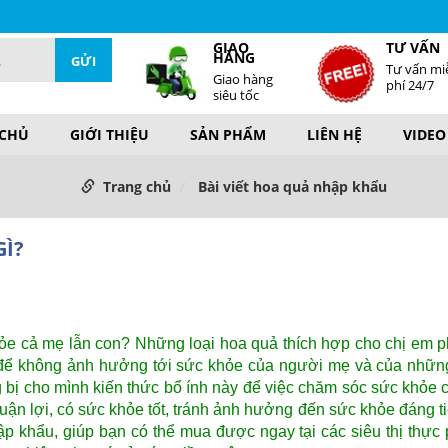
GIAO
TƯ VẤN
HÀNG
Tư vấn mi
Giao hàng
phí 24/7
siêu tốc
 CHỦ
GIỚI THIỆU
SẢN PHẨM
LIÊN HỆ
VIDEO
Trang chủ
Bài viết hoa quả nhập khẩu
GÌ?
ỏe cả mẹ lẫn con? Những loại hoa quả thích hợp cho chị em 
ản để không ảnh hưởng tới sức khỏe của người mẹ và của nhữ
 bị cho mình kiến thức bổ ính này để việc chăm sóc sức khỏe 
n lợi, có sức khỏe tốt, tránh ảnh hưởng đến sức khỏe đáng ti
p khẩu, giúp bạn có thể mua được ngay tại các siêu thị thực