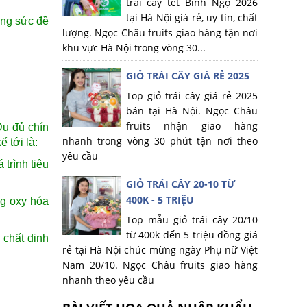
trái cây tết Bính Ngọ 2026
tại Hà Nội giá rẻ, uy tín, chất
ờng sức đề
lượng. Ngọc Châu fruits giao hàng tận nơi
khu vực Hà Nội trong vòng 30...
GIỎ TRÁI CÂY GIÁ RẺ 2025
Top giỏ trái cây giá rẻ 2025
bán tại Hà Nội. Ngọc Châu
fruits nhận giao hàng
Đu đủ chín
nhanh trong vòng 30 phút tận nơi theo
 tới là:
yêu cầu
trình tiêu
GIỎ TRÁI CÂY 20-10 TỪ
400K - 5 TRIỆU
ng oxy hóa
Top mẫu giỏ trái cây 20/10
từ 400k đến 5 triệu đồng giá
 chất dinh
rẻ tại Hà Nội chúc mừng ngày Phụ nữ Việt
Nam 20/10. Ngọc Châu fruits giao hàng
nhanh theo yêu cầu