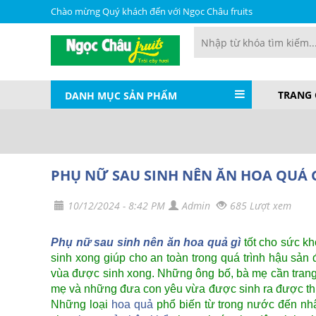
Chào mừng Quý khách đến với Ngọc Châu fruits
TRANG
DANH MỤC SẢN PHẨM
PHỤ NỮ SAU SINH NÊN ĂN HOA QUẢ 
10/12/2024 - 8:42 PM
Admin
685 Lượt xem
Phụ nữ sau sinh nên ăn hoa quả gì
tốt cho sức kh
sinh xong giúp cho an toàn trong quá trình hậu s
vùa được sinh xong. Những ông bố, bà mẹ cần trang
mẹ và những đưa con yêu vừa được sinh ra được thuậ
Những loại
hoa quả
phổ biến từ trong nước đến nhậ