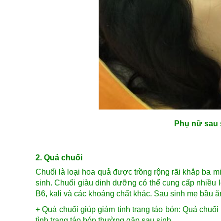
Phụ nữ sau 
2. Quả chuối
Chuối là loại hoa quả được trồng rộng rãi khắp ba mi
sinh. Chuối giàu dinh dưỡng có thể cung cấp nhiều l
B6, kali và các khoáng chất khác. Sau sinh mẹ bầu ăn
+ Quả chuối giúp giảm tình trạng táo bón: Quả chuối
tình trạng táo bón thường gặp sau sinh.