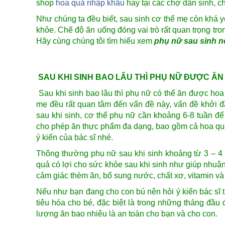
shop
hoa quả nhập khẩu
hay tại các chợ dân sinh, c
Như chúng ta đều biết, sau sinh cơ thể mẹ còn khá 
khỏe. Chế độ ăn uống đóng vai trò rất quan trọng tr
Hãy cùng chúng tôi tìm hiểu xem
phụ nữ sau sinh n
SAU KHI SINH BAO LÂU THÌ PHỤ NỮ ĐƯỢC Ă
Sau khi sinh bao lâu thì phụ nữ có thể ăn được ho
mẹ đều rất quan tâm đến vấn đề này, vấn đề khởi đ
sau khi sinh, cơ thể phụ nữ cần khoảng 6-8 tuần để
cho phép ăn thực phẩm đa dạng, bao gồm cả hoa quả, 
ý kiến của bác sĩ nhé.
Thông thường phụ nữ sau khi sinh khoảng từ 3 – 4 
quả có lợi cho sức khỏe sau khi sinh như giúp nhuận 
cảm giác thèm ăn, bổ sung nước, chất xơ, vitamin và 
Nếu như bạn đang cho con bú nên hỏi ý kiến bác sĩ t
tiêu hóa cho bé, đặc biệt là trong những tháng đầu 
lượng ăn bao nhiêu là an toàn cho bạn và cho con.