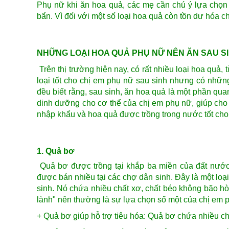
Phụ nữ khi ăn hoa quả, các mẹ cần chú ý lựa chọn l
bẩn. Vì đối với một số loại hoa quả còn tồn dư hóa c
NHỮNG LOẠI HOA QUẢ PHỤ NỮ NÊN ĂN SAU S
Trên thị trường hiện nay, có rất nhiều loại hoa quả
loại tốt cho chị em phụ nữ sau sinh nhưng có nhữn
đều biết rằng, sau sinh, ăn hoa quả là một phần qu
dinh dưỡng cho cơ thể của chị em phụ nữ, giúp cho
nhập khẩu và hoa quả được trồng trong nước tốt cho
1. Quả bơ
Quả bơ được trồng tại khắp ba miền của đất nước
được bán nhiều tại các chợ dân sinh. Đây là một loạ
sinh. Nó chứa nhiều chất xơ, chất béo không bão hò
lành" nên thường là sự lựa chọn số một của chị em p
+ Quả bơ giúp hỗ trợ tiêu hóa: Quả bơ chứa nhiều chấ