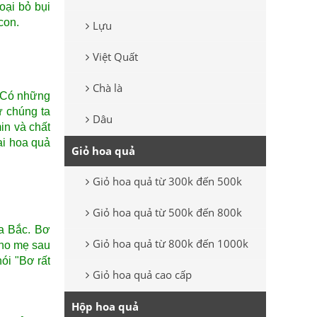
oại bỏ bụi
con.
Lựu
Việt Quất
Chà là
. Có những
ư chúng ta
Dâu
in và chất
ại hoa quả
Giỏ hoa quả
Giỏ hoa quả từ 300k đến 500k
Giỏ hoa quả từ 500k đến 800k
ía Bắc. Bơ
Giỏ hoa quả từ 800k đến 1000k
cho mẹ sau
ói "Bơ rất
Giỏ hoa quả cao cấp
Hộp hoa quả