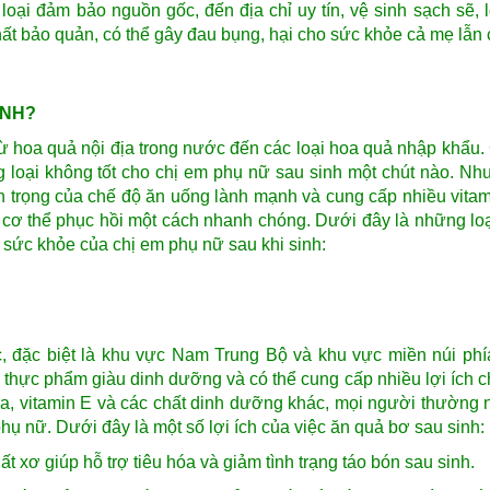
oại đảm bảo nguồn gốc, đến địa chỉ uy tín, vệ sinh sạch sẽ, l
hất bảo quản, có thể gây đau bụng, hại cho sức khỏe cả mẹ lẫn 
INH?
, từ hoa quả nội địa trong nước đến các loại hoa quả nhập khẩu
g loại không tốt cho chị em phụ nữ sau sinh một chút nào. Nh
an trọng của chế độ ăn uống lành mạnh và cung cấp nhiều vitam
 cơ thể phục hồi một cách nhanh chóng. Dưới đây là những lo
 sức khỏe của chị em phụ nữ sau khi sinh:
, đặc biệt là khu vực Nam Trung Bộ và khu vực miền núi ph
i thực phẩm giàu dinh dưỡng và có thể cung cấp nhiều lợi ích 
a, vitamin E và các chất dinh dưỡng khác, mọi người thường n
hụ nữ. Dưới đây là một số lợi ích của việc ăn quả bơ sau sinh:
t xơ giúp hỗ trợ tiêu hóa và giảm tình trạng táo bón sau sinh.