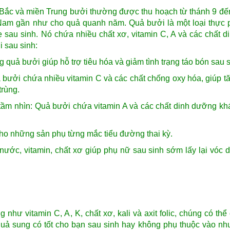
Bắc và miền Trung bưởi thường được thu hoạch từ thánh 9 đế
 Nam gần như cho quả quanh năm. Quả bưởi là một loại thực
ẹ sau sinh. Nó chứa nhiều chất xơ, vitamin C, A và các chất 
i sau sinh:
g quả bưởi giúp hỗ trợ tiêu hóa và giảm tình trạng táo bón sau s
bưởi chứa nhiều vitamin C và các chất chống oxy hóa, giúp 
rùng.
 tầm nhìn: Quả bưởi chứa vitamin A và các chất dinh dưỡng kh
 cho những sản phụ từng mắc tiểu đường thai kỳ.
nước, vitamin, chất xơ giúp phụ nữ sau sinh sớm lấy lại vóc 
hư vitamin C, A, K, chất xơ, kali và axit folic, chúng có thể 
quả sung có tốt cho bạn sau sinh hay không phụ thuộc vào nh