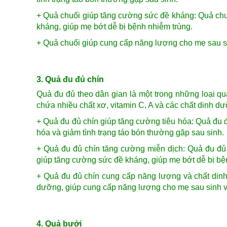
+ Quả chuối giúp t
ăng cường sức đề kháng: Quả chuố
kháng, giúp mẹ bớt dễ bị bệnh nhiễm trùng.
+ Quả chuối
giúp cung cấp năng lượng cho mẹ sau si
3. Quả đu đủ chín
Quả đu đủ theo dân gian là một trong những loại q
chứa nhiều chất xơ, vitamin C, A và các chất dinh dưỡ
+ Quả đu đủ chín giúp tăng cường tiêu hóa: Quả đu đủ
hóa và giảm tình trạng táo bón thường gặp sau sinh.
+ Quả đu đủ chín t
ăng cường miễn dịch: Quả đu đủ c
giúp tăng cường sức đề kháng, giúp mẹ bớt dễ bị bệ
+ Quả đu đủ chín c
ung cấp năng lượng và chất dinh
dưỡng, giúp cung cấp năng lượng cho mẹ sau sinh và
4. Quả bưởi