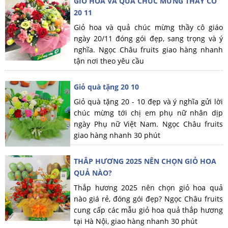
GIỎ HOA VÀ QUẢ CHÚC MỪNG THẦY CÔ
20 11
Giỏ hoa và quả chúc mừng thầy cô giáo
ngày 20/11 đóng gói đẹp, sang trọng và ý
nghĩa. Ngọc Châu fruits giao hàng nhanh
tận nơi theo yêu cầu
Giỏ quà tặng 20 10
Giỏ quà tặng 20 - 10 đẹp và ý nghĩa gửi lời
chúc mừng tới chị em phụ nữ nhân dịp
ngày Phụ nữ Việt Nam. Ngọc Châu fruits
giao hàng nhanh 30 phút
THẮP HƯƠNG 2025 NÊN CHỌN GIỎ HOA
QUẢ NÀO?
Thắp hương 2025 nên chọn giỏ hoa quả
nào giá rẻ, đóng gói đẹp? Ngọc Châu fruits
cung cấp các mẫu giỏ hoa quả thắp hương
tại Hà Nội, giao hàng nhanh 30 phút