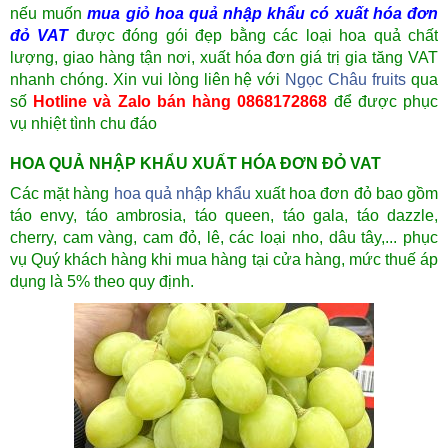
nếu muốn
mua giỏ hoa quả nhập khẩu có xuất hóa đơn
đỏ VAT
được đóng gói đẹp bằng các loại hoa quả chất
lượng, giao hàng tận nơi, xuất hóa đơn giá trị gia tăng VAT
nhanh chóng. Xin vui lòng liên hệ với
Ngọc Châu fruits
qua
số
Hotline và Zalo bán hàng 0868172868
để được phục
vụ nhiệt tình chu đáo
HOA QUẢ NHẬP KHẨU XUẤT HÓA ĐƠN ĐỎ VAT
Các mặt hàng
hoa quả nhập khẩu
xuất hoa đơn đỏ bao gồm
táo envy, táo ambrosia, táo queen, táo gala, táo dazzle,
cherry, cam vàng, cam đỏ, lê, các loại nho, dâu tây,... phục
vụ Quý khách hàng khi mua hàng tại cửa hàng, mức thuế áp
dụng là 5% theo quy định.