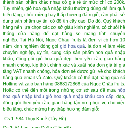
thành sản phẩm khác nhau có giá rẻ từ mức chỉ có 200k.
Tuy nhiên, giỏ hoa quả nhập khẩu thường dùng để làm quà
biếu tặng, chúc mừng hay thắp hương đám giỗ, cần phải sử
dụng sản phẩm uy tín, có độ tin cậy cao. Do đó, Quý khách
hàng nên lựa chọn các cơ sở giàu kinh nghiệm, có chuỗi hệ
thống cửa hàng để đặt hàng sẽ mang tính chuyên
nghiệp.
Tại Hà Nội, Ngọc Châu fruits là đơn vị có hơn 10
năm kinh nghiệm đóng gói
giỏ hoa quả
, là đơn vị làm việc
chuyên nghiệp, uy tín, cung cấp sản phẩm hoa quả nhập
khẩu, đóng gói giỏ hoa quả đẹp theo yêu cầu, giao hàng
nhanh chóng, kịp thời, chính xác và xuất hóa đơn giá trị gia
tăng VAT nhanh chóng, hóa đơn sẽ được gửi về cho khách
hàng qua email và Zalo. Quý khách có thể đặt hàng qua số
Hotline và zalo bán hàng 0868172868 của Ngọc Châu fruits.
Hoặc có thể đến một trong những cơ sở sau để mua
hộp
hoa quả nhập khẩu
giỏ hoa quả nhập khẩu cao cấp
, đẹp,
đóng gói theo yêu cầu, giao hàng tận nơi phục vụ cho việc
biếu tặng, chúc mừng hay thắp hương đám giỗ:
Cs 1: 584 Thụy Khuê (Tây Hồ)
Cs 2: 54 Lạc Long Quân (Tây Hồ)