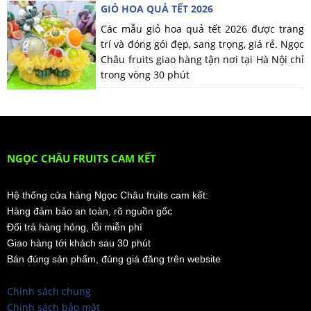
GIỎ HOA QUẢ TẾT 2026
Các mẫu giỏ hoa quả tết 2026 được trang
trí và đóng gói đẹp, sang trọng, giá rẻ. Ngọc
Châu fruits giao hàng tận nơi tại Hà Nội chỉ
trong vòng 30 phút
NGỌC CHÂU FRUITS CAM KẾT
Hệ thống cửa hàng Ngọc Châu fruits cam kết:
Hàng đảm bảo an toàn, rõ nguồn gốc
Đổi trả hàng hỏng, lỗi miễn phí
Giao hàng tới khách sau 30 phút
Bán đúng sản phẩm, đúng giá đăng trên website
Chính sách chung
Chính sách bảo mật