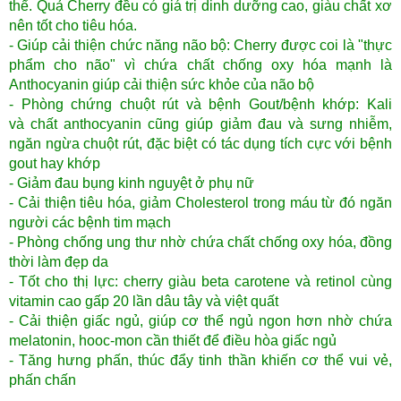
thể. Quả Cherry đều có giá trị dinh dưỡng cao, giàu chất xơ
nên tốt cho tiêu hóa.
- Giúp cải thiện chức năng não bộ: Cherry được coi là "thực
phẩm cho não" vì chứa chất chống oxy hóa mạnh là
Anthocyanin giúp cải thiện sức khỏe của não bộ
- Phòng chứng chuột rút và bệnh Gout/bệnh khớp: Kali
và chất anthocyanin cũng giúp giảm đau và sưng nhiễm,
ngăn ngừa chuột rút, đặc biệt có tác dụng tích cực với bệnh
gout hay khớp
- Giảm đau bụng kinh nguyệt ở phụ nữ
- Cải thiện tiêu hóa, giảm Cholesterol trong máu từ đó ngăn
người các bệnh tim mạch
- Phòng chống ung thư nhờ chứa chất chống oxy hóa, đồng
thời làm đẹp da
- Tốt cho thị lực: cherry giàu beta carotene và retinol cùng
vitamin cao gấp 20 lần dâu tây và việt quất
- Cải thiện giấc ngủ, giúp cơ thể ngủ ngon hơn nhờ chứa
melatonin, hooc-mon cần thiết để điều hòa giấc ngủ
- Tăng hưng phấn, thúc đẩy tinh thần khiến cơ thể vui vẻ,
phấn chấn