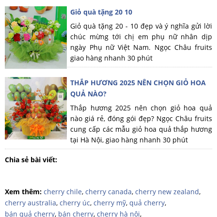
Giỏ quà tặng 20 10
Giỏ quà tặng 20 - 10 đẹp và ý nghĩa gửi lời
chúc mừng tới chị em phụ nữ nhân dịp
ngày Phụ nữ Việt Nam. Ngọc Châu fruits
giao hàng nhanh 30 phút
THẮP HƯƠNG 2025 NÊN CHỌN GIỎ HOA
QUẢ NÀO?
Thắp hương 2025 nên chọn giỏ hoa quả
nào giá rẻ, đóng gói đẹp? Ngọc Châu fruits
cung cấp các mẫu giỏ hoa quả thắp hương
tại Hà Nội, giao hàng nhanh 30 phút
Chia sẻ bài viết:
Xem thêm:
cherry chile
,
cherry canada
,
cherry new zealand
,
cherry australia
,
cherry úc
,
cherry mỹ
,
quả cherry
,
bán quả cherry
,
bán cherry
,
cherry hà nội
,