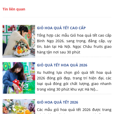
Tin liên quan
GIỎ HOA QUẢ TẾT CAO CẤP
Tổng hợp các mẫu Giỏ hoa quả tết cao cấp
Bính Ngọ 2026, sang trọng, đẳng cấp, uy
tín, bán tại Hà Nội. Ngọc Châu fruits giao
hàng tận nơi sau 30 phút
GIỎ QUÀ TẾT HOA QUẢ 2026
Xu hướng lựa chọn giỏ quà tết hoa quả
2026 đóng gói đẹp, trang trí hiện đại, các
loại quả đóng gói chất lượng, giao nhanh
trong vòng 30 phút khu vực Hà Nộ...
GIỎ HOA QUẢ TẾT 2026
Các mẫu giỏ hoa quả tết 2026 được trang