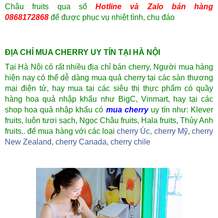
Châu fruits qua số
Hotline và Zalo bán hàng
0868172868
để được phục vụ nhiệt tình, chu đáo
ĐỊA CHỈ MUA CHERRY UY TÍN TẠI HÀ NỘI
Tại Hà Nội có rất nhiều địa chỉ bán cherry, Người mua hàng
hiện nay có thể dễ dàng mua quả cherry tại các sàn thương
mại điện tử, hay mua tại các siêu thị thực phẩm có quầy
hàng hoa quả nhập khẩu như BigC, Vinmart, hay tại các
shop hoa quả nhập khẩu có
mua cherry
uy tín như: Klever
fruits, luôn tươi sạch, Ngọc Châu fruits, Hala fruits, Thủy Anh
fruits.. để mua hàng với các loại
cherry Úc
,
cherry Mỹ
,
cherry
New Zealand
,
cherry Canada
,
cherry chile