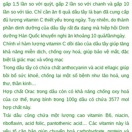
gấp 1,5 lần so với quýt, gấp 2 lần so với chanh và gấp 10
lần so với táo. Chỉ cần ăn 6 quả dâu tây là bạn đã cung cấp
đủ lượng vitamin C thiết yếu trong ngày. Tuy nhiên, do thành
phần dinh dưỡng của dâu tây rất đa dạng mà hiệp hội Dinh
dưỡng Hàn Quốc khuyến nghị ăn khoảng 10 quả/lần/ngày.
Chính vì hàm lượng vitamin C dồi dào của dâu tây giúp tăng
khả năng miễn dịch, chống oxy hoá, giúp bảo vệ mắt, đặc
biệt là giác mạc và võng mạc
Trong dâu tây có chứa chất anthocyanin và acid ellagic giúp
bồi bổ sức khoẻ, chống lại một số bệnh như lão hoá, ung
thư, thần kinh…
Hợp chất Orac trong dâu còn có khả năng chống oxy hoá
của cơ thể, trung bình trong 100g dâu có chứa 3577 mol
hợp chất này.
Trái dâu cũng chứa một lượng cao vitamin B6, niacin,
riboflavin, acid folic, pantothenic acid… Các vitamin này là
yếu tố căn bản giúp chuyển hoá carbohydrate, protein và