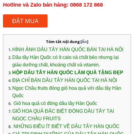
Hotline và Zalo bán hàng: 0868 172 868
ĐẶT MUA
Tóm tắt nội dung
[
Ẩn
]
HÌNH ẢNH DÂU TÂY HÀN QUỐC BÁN TẠI HÀ NỘI
Dâu tây Hàn Quốc có ít calo và chất béo nhưng lại
giàu dưỡng chất, khoáng chất và vitamin.
HỘP DÂU TÂY HÀN QUỐC LÀM QUÀ TẶNG ĐẸP
ĐỊA CHỈ BÁN DÂU TÂY HÀN QUỐC TẠI HÀ NỘI
Ngọc Châu fruits đóng giỏ hoa quả với dâu tây Hàn
Quốc
Giỏ hoa quả có đóng dâu tây Hàn Quốc
GIỎ HOA QUẢ ĐẶC BIỆT ĐÓNG DÂU TÂY TẠI
NGỌC CHÂU FRUITS
NHỮNG ĐIỀU ÍT BIẾT VỀ DÂU TÂY HÀN QUỐC