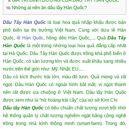
GIÁ TRỊ DINH DƯỠNG CỦA DÂU TÂY HÀN QUỐC
Những ai nên ăn dâu tây Hàn Quốc?
Dâu Tây Hàn Quốc
là loại hoa quả nhập khẩu được bán
phổ biến tại thị trường Việt Nam. Cùng với dưa lê Hàn
Quốc,
lê Hàn Quốc
, hồng dẻo Hàn Quốc,..., Quả
Dâu Tây
Hàn Quốc
là một trong những loại hoa quả đẳng cấp nhất
tại Hà Quốc. Dâu Tây Hàn Quốc được trồng khá phổ biến ở
Hàn Quốc, có sản lượng lớn và được xuất khẩu sang nhiều
nước trên thế giới như: Mỹ, Nhật, EU,…
Dâu có kích thước trái lớn, màu đỏ tươi. Quả mọng và rất
ngọt. Dâu Hàn Quốc có ngoài hình bắt mắt, vị ngọt thanh
nên rất được ưa chuộng ở Việt Nam. Dâu tây Hàn Quốc
được xem như là “nữ hoàng trái cây” của xứ sở Kim Chi
Dâu tây Hàn Quốc
có tiêu chuẩn chất lượng vượt trội nhờ
hệ thống quản lý chất lượng nghiêm ngặt bằng công nghệ
trồng trong nhà kính thông minh (smart-farm). Trong đó,