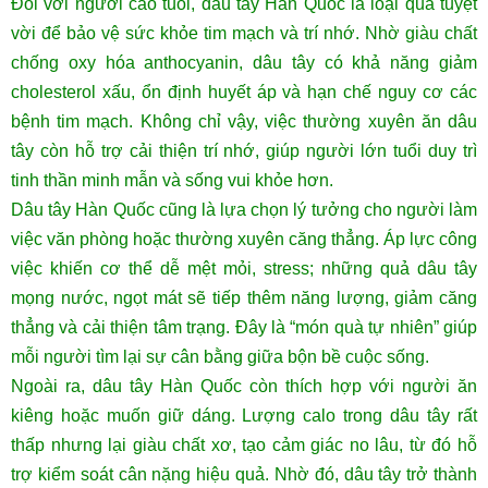
Đối với người cao tuổi, dâu tây Hàn Quốc là loại quả tuyệt
vời để bảo vệ sức khỏe tim mạch và trí nhớ. Nhờ giàu chất
chống oxy hóa anthocyanin, dâu tây có khả năng giảm
cholesterol xấu, ổn định huyết áp và hạn chế nguy cơ các
bệnh tim mạch. Không chỉ vậy, việc thường xuyên ăn dâu
tây còn hỗ trợ cải thiện trí nhớ, giúp người lớn tuổi duy trì
tinh thần minh mẫn và sống vui khỏe hơn.
Dâu tây Hàn Quốc cũng là lựa chọn lý tưởng cho người làm
việc văn phòng hoặc thường xuyên căng thẳng. Áp lực công
việc khiến cơ thể dễ mệt mỏi, stress; những quả dâu tây
mọng nước, ngọt mát sẽ tiếp thêm năng lượng, giảm căng
thẳng và cải thiện tâm trạng. Đây là “món quà tự nhiên” giúp
mỗi người tìm lại sự cân bằng giữa bộn bề cuộc sống.
Ngoài ra, dâu tây Hàn Quốc còn thích hợp với người ăn
kiêng hoặc muốn giữ dáng. Lượng calo trong dâu tây rất
thấp nhưng lại giàu chất xơ, tạo cảm giác no lâu, từ đó hỗ
trợ kiểm soát cân nặng hiệu quả. Nhờ đó, dâu tây trở thành