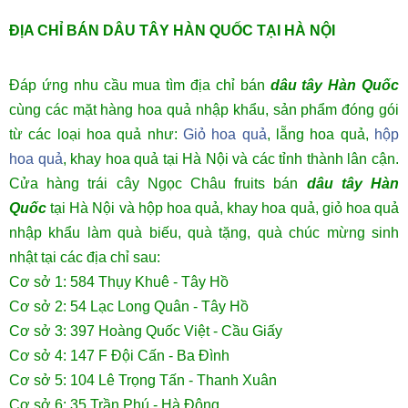
ĐỊA CHỈ BÁN DÂU TÂY HÀN QUỐC TẠI HÀ NỘI
Đáp ứng nhu cầu mua tìm địa chỉ bán
dâu tây Hàn Quốc
cùng các mặt hàng hoa quả nhập khẩu, sản phẩm đóng gói
từ các loại hoa quả như:
Giỏ hoa quả
, lẵng hoa quả,
hộp
hoa quả
, khay hoa quả tại Hà Nội và các tỉnh thành lân cận.
Cửa hàng trái cây Ngọc Châu fruits bán
dâu tây Hàn
Quốc
tại Hà Nội và hộp hoa quả, khay hoa quả, giỏ hoa quả
nhập khẩu làm quà biếu, quà tặng, quà chúc mừng sinh
nhật tại các địa chỉ sau:
Cơ sở 1: 584 Thụy Khuê - Tây Hồ
Cơ sở 2: 54 Lạc Long Quân - Tây Hồ
Cơ sở 3: 397 Hoàng Quốc Việt - Cầu Giấy
Cơ sở 4: 147 F Đội Cấn - Ba Đình
Cơ sở 5: 104 Lê Trọng Tấn - Thanh Xuân
Cơ sở 6: 35 Trần Phú - Hà Đông