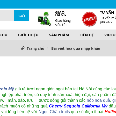
GIAO
TƯ VẤN
HÀNG
Tư vấn mi
Giao hàng
phí 24/7
siêu tốc
 CHỦ
GIỚI THIỆU
SẢN PHẨM
LIÊN HỆ
VIDEO
Trang chủ
Bài viết hoa quả nhập khẩu
rnia Mỹ
giá rẻ tươi ngon giòn ngọt bán tại Hà Nội cùng các lo
hiệp phát triển, có quy trình sản xuất hiện đại, sản phẩm 
kiwi, mận, đào, lựu,... được đóng gói thành các
hộp hoa quả
,
g
 khách muốn có những quả
Cherry Sequoia California Mỹ
đầu
 vui lòng liên hệ với
Ngọc Châu fruits
qua số điện thoại
Hotli