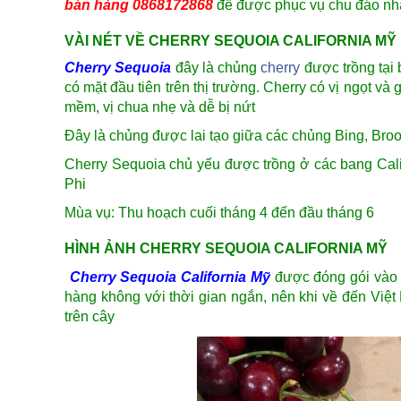
bán hàng 0868172868
để được phục vụ chu đáo nh
VÀI NÉT VỀ CHERRY SEQUOIA CALIFORNIA MỸ
Cherry Sequoia
đây là chủng
cherry
được trồng tại 
có mặt đầu tiên trên thị trường. Cherry có vị ngọt v
mềm, vị chua nhẹ và dễ bị nứt
Đây là chủng được lai tạo giữa các chủng Bing, Br
Cherry Sequoia chủ yếu được trồng ở các bang Cali
Phi
Mùa vụ: Thu hoạch cuối tháng 4 đến đầu tháng 6
HÌNH ẢNH CHERRY SEQUOIA CALIFORNIA MỸ
Cherry Sequoia California Mỹ
được đóng gói vào 
hàng không với thời gian ngắn, nên khi về đến Vi
trên cây