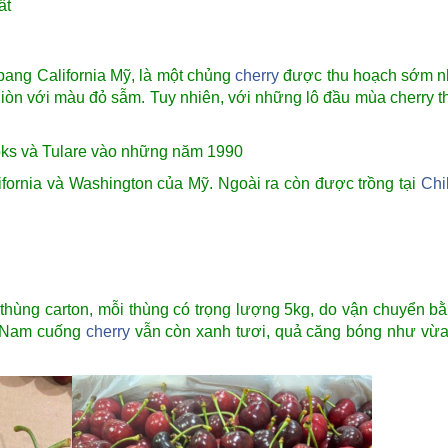
ất
bang California Mỹ,
là một chủng
cherry
được thu hoạch sớm nh
à giòn với màu đỏ sẫm. Tuy nhiên, với những lô đầu mùa cherry 
ooks và Tulare vào những năm 1990
fornia và Washington của Mỹ. Ngoài ra còn được trồng tại
Chi
thùng carton, mỗi thùng có trọng lượng 5kg, do vận chuyển 
ệt Nam cuống
cherry
vẫn còn xanh tươi, quả căng bóng như vừa