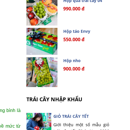
Hộp quà trái cây 04
990.000 đ
Hộp táo Envy
550.000 đ
Hộp nho
900.000 đ
TRÁI CÂY NHẬP KHẨU
ng bình là
GIỎ TRÁI CÂY TẾT
Giới thiệu một số mẫu giỏ
 về mức từ