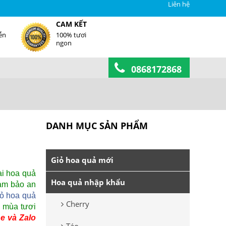
Liên hệ
CAM KẾT
ễn
100% tươi
ngon
0868172868
DANH MỤC SẢN PHẨM
Giỏ hoa quả mới
ại hoa quả
Hoa quả nhập khẩu
đảm bảo an
iỏ hoa quả
Cherry
 mùa tươi
ne và Zalo