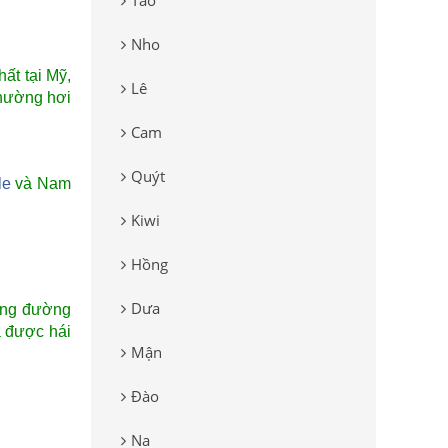
Táo
Nho
ất tại Mỹ,
Lê
thường hơi
Cam
Quýt
le
và Nam
Kiwi
Hồng
Dưa
bằng đường
 được hái
Mận
Đào
Na