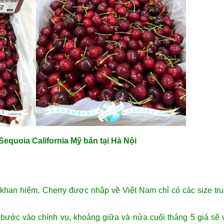
Sequoia California Mỹ
bán tại Hà Nội
khan hiếm, Cherry được nhập về Việt Nam chỉ có các size tru
 bước vào chính vụ, khoảng giữa và nửa cuối tháng 5 giá sẽ