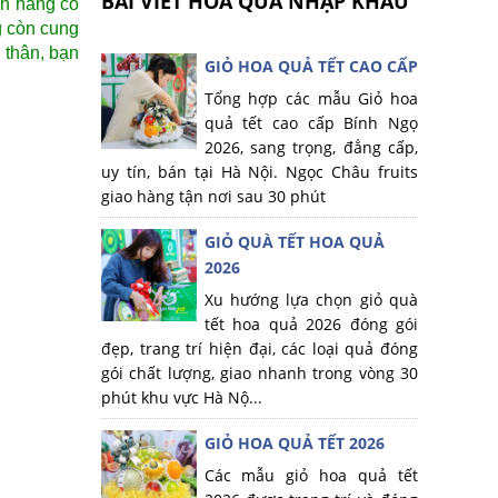
BÀI VIẾT HOA QUẢ NHẬP KHẨU
ch hàng có
g còn cung
 thân, bạn
GIỎ HOA QUẢ TẾT CAO CẤP
Tổng hợp các mẫu Giỏ hoa
quả tết cao cấp Bính Ngọ
2026, sang trọng, đẳng cấp,
uy tín, bán tại Hà Nội. Ngọc Châu fruits
giao hàng tận nơi sau 30 phút
GIỎ QUÀ TẾT HOA QUẢ
2026
Xu hướng lựa chọn giỏ quà
tết hoa quả 2026 đóng gói
đẹp, trang trí hiện đại, các loại quả đóng
gói chất lượng, giao nhanh trong vòng 30
phút khu vực Hà Nộ...
GIỎ HOA QUẢ TẾT 2026
Các mẫu giỏ hoa quả tết