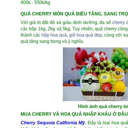
400k - 550k/kg
QUẢ CHERRY MÓN QUÀ BIẾU TẶNG, SANG TRỌ
Với giá trị đắt đỏ và giàu dinh dưỡng, đa số
cherry
đ
các hộp 1kg, 2kg và 5kg. Tuy nhiên, quả cherry cũn
thành các
hộp hoa quả
,
giỏ hoa quả đẹp
, cùng với s
quà tặng sang trọng và ý nghĩa.
Hình ảnh quả cherry t
MUA CHERRY VÀ HOA QUẢ NHẬP KHẨU Ở ĐÂU
Cherry Sequoia California Mỹ
.
Đây là loại hoa quả