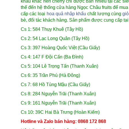
khẩu khác nên cherry chỉ
được bán nhiều tại các siê
thể đến hệ thống cửa hàng Ngọc Châu fruits để mu
cấp các loại
hoa quả nhập khẩu
chất lượng cùng
gi
bè, đối tác khách hàng. Sản phẩm được cung cấp tại 
Cs 1: 584 Thụy Khuê (Tây Hồ)
Cs 2: 54 Lạc Long Quân (Tây Hồ)
Cs 3: 397 Hoàng Quốc Việt (Cầu Giấy)
Cs 4: 147 F Đội Cấn (Ba Đình)
Cs 5: 104 Lê Trọng Tấn (Thanh Xuân)
Cs 6: 35 Trần Phú (Hà Đông)
Cs 7: 68 Hồ Tùng Mậu (Cầu Giấy)
Cs 8: 284 Nguyễn Trãi (Thanh Xuân)
Cs 9: 161 Nguyễn Trãi (Thanh Xuân)
Cs 10: 39C Hai Bà Trưng (Hoàn Kiếm)
Hotline và Zalo bán hàng: 0868 172 868