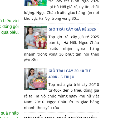
trái cây tết Bính Ngọ 2026
tại Hà Nội giá rẻ, uy tín, chất
lượng. Ngọc Châu fruits giao hàng tận nơi
khu vực Hà Nội trong vòng 30...
à biếu với
c đóng gói
GIỎ TRÁI CÂY GIÁ RẺ 2025
n quà biếu,
Top giỏ trái cây giá rẻ 2025
bán tại Hà Nội. Ngọc Châu
fruits nhận giao hàng
nhanh trong vòng 30 phút tận nơi theo
yêu cầu
GIỎ TRÁI CÂY 20-10 TỪ
400K - 5 TRIỆU
Top mẫu giỏ trái cây 20/10
từ 400k đến 5 triệu đồng giá
rẻ tại Hà Nội chúc mừng ngày Phụ nữ Việt
Nam 20/10. Ngọc Châu fruits giao hàng
nhanh theo yêu cầu
a quả nhập